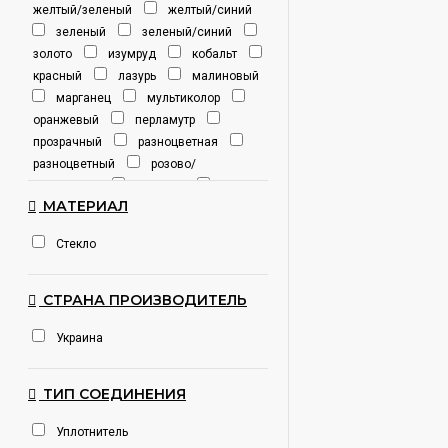
желтый/зеленый
желтый/синий
зеленый
зеленый/синий
золото
изумруд
кобальт
красный
лазурь
малиновый
марганец
мультиколор
оранжевый
перламутр
прозрачный
разноцветная
разноцветный
розово/
фиолетовый
розовый
МАТЕРИАЛ
розовый/фиолетовый
рубин
салатовый
серебро
серый
Стекло
синий
фиолетовый
хамелеон
черный/белый
СТРАНА ПРОИЗВОДИТЕЛЬ
Украина
ТИП СОЕДИНЕНИЯ
Уплотнитель