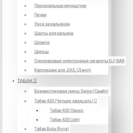
Персональные мундштуки
Печки
Уход за кальяном
Шахты для кальяна
Шланги
Щипцы
Одноразовые электронные сигареты ELF BAR
Картриджи для JUUL (Джул)
ТАБАК
Безникотиновая смесь Swipe (Свайп)
Табак 420 (Четыре двадцать)
Табак 420 Classic
Табак 420 Light
Табак Buta (Бута)