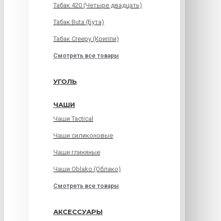
Табак 420 (Четыре двадцать)
Табак Buta (Бута)
Табак Creepy (Криппи)
Смотреть все товары
УГОЛЬ
ЧАШИ
Чаши Tactical
Чаши силиконовые
Чаши глиняные
Чаши Oblako (Облако)
Смотреть все товары
АКСЕССУАРЫ