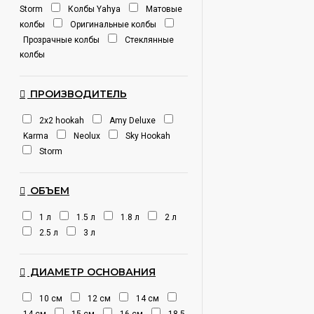
Storm
Колбы Yahya
Матовые
колбы
Оригинальные колбы
Прозрачные колбы
Стеклянные
колбы
ПРОИЗВОДИТЕЛЬ
2х2 hookah
Amy Deluxe
Karma
Neolux
Sky Hookah
Storm
ОБЪЕМ
1 л
1.5 л
1.8 л
2 л
2.5 л
3 л
ДИАМЕТР ОСНОВАНИЯ
10 см
12 см
14 см