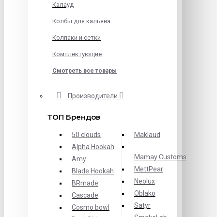
Калауд
Колбы для кальяна
Колпаки и сетки
Комплектующие
Смотреть все товары
Производители
ТОП Брендов
50 clouds
Maklaud
Alpha Hookah
Mamay Customs
Amy
MettPear
Blade Hookah
Neolux
BRmade
Oblako
Cascade
Satyr
Cosmo bowl