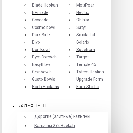
Blade Hookah
MettPear
BRmade
Neolux
Cascade
Oblako
Cosmo bowl
Satyr
Dark Side
SmokeLab
Divo
Solaris
Don Bowl
Spectrum
Dym Dymych
Target
EasyBlow
Temple 45
Grynbowls
Totem Hookah
Gusto Bowls
Upgrade Form
Hoob Hookahs
Еuro-Shisha
КАЛЬЯНЫ
Дорогие (элитные) кальяны
Кальяны 2х2 Hookah