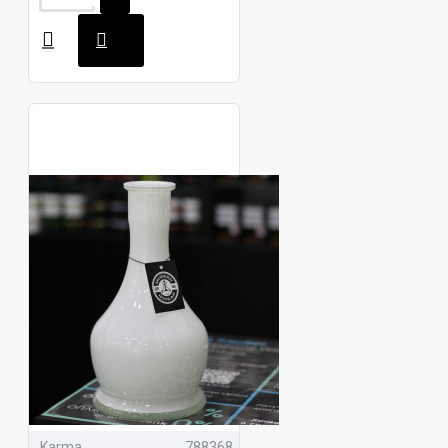
Karma
788368