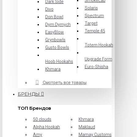
SmokeLab
Dark Side
Solaris
Divo
Spectrum
Don Bowl
Target
Dym Dymych
Temple 45
EasyBlow
Grynbowls
Totem Hookah
Gusto Bowls
Upgrade Form
Hoob Hookahs
Еuro-Shisha
Khmara
Смотреть все товары
БРЕНДЫ
ТОП Брендов
50 clouds
Khmara
Alpha Hookah
Maklaud
Amy
Mamay Customs