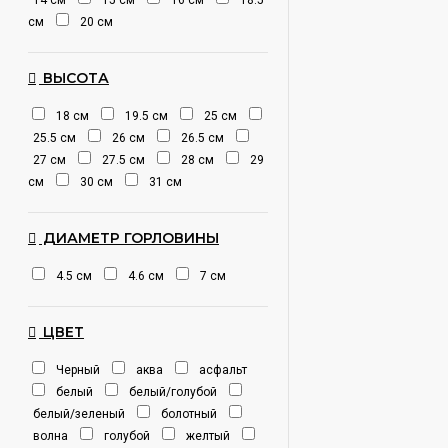
14 см
15 см
16 см
18.5
см
20 см
ВЫСОТА
18 см
19.5 см
25 см
25.5 см
26 см
26.5 см
27 см
27.5 см
28 см
29
см
30 см
31 см
ДИАМЕТР ГОРЛОВИНЫ
4.5 см
4.6 см
7 см
ЦВЕТ
Черный
аква
асфальт
белый
белый/голубой
белый/зеленый
болотный
волна
голубой
желтый