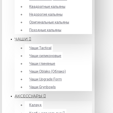
Квадратные кальяны
Недорогие кальяны
Оригинальные кальяны
Походные кальяны
ЧАШИ
Чаши Tactical
Чаши силиконовые
Чаши глиняные
Чаши Oblako (Облако)
Чаши Upgrade Form
Чаши Grynbowls
АКСЕССУАРЫ
Калауд