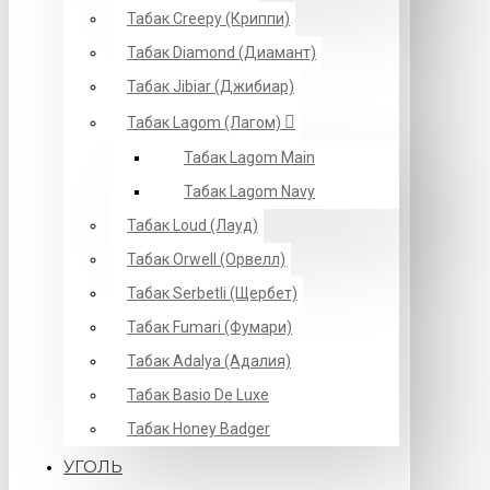
Табак Creepy (Криппи)
Табак Diamond (Диамант)
Табак Jibiar (Джибиар)
Табак Lagom (Лагом)
Табак Lagom Main
Табак Lagom Navy
Табак Loud (Лауд)
Табак Orwell (Орвелл)
Табак Serbetli (Щербет)
Табак Fumari (Фумари)
Табак Adalya (Адалия)
Табак Basio De Luxe
Табак Honey Badger
УГОЛЬ