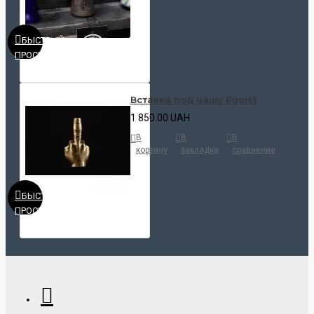
БЫСТРЫЙ
ПРОСМОТР
Вставка под чашу Egoist
1 850.00 UAH
В
В
В
корзину
закладки
сравнение
БЫСТРЫЙ
ПРОСМОТР