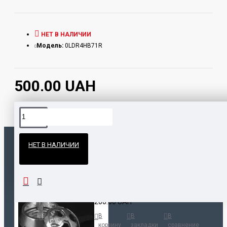
НЕТ В НАЛИЧИИ
Модель:
0LDR4HB71R
500.00 UAH
Официальные поставки
НЕТ В НАЛИЧИИ
Гарантия и возврат
ПОПУЛЯРНЫЕ ТОВАРЫ
НАШЛИ ДЕШЕВЛЕ?
Калауд Kaloud Lotus
200.00 UAH
В
В
В
корзину
закладки
сравнение