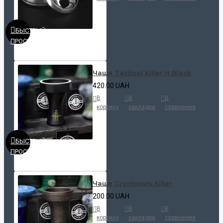
БЫСТРЫЙ
ПРОСМОТР
Чаша Tactical Killer H Black
420.00 UAH
В
В
В
корзину
закладки
сравнение
БЫСТРЫЙ
ПРОСМОТР
Чаша Grynbowls Killer
200.00 UAH
В
В
В
корзину
закладки
сравнение