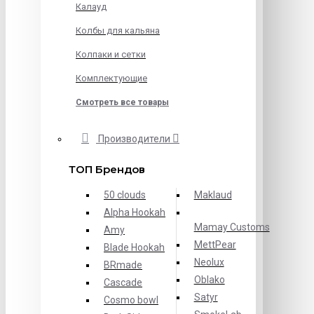
Калауд
Колбы для кальяна
Колпаки и сетки
Комплектующие
Смотреть все товары
Производители
ТОП Брендов
50 clouds
Maklaud
Alpha Hookah
Mamay Customs
Amy
MettPear
Blade Hookah
Neolux
BRmade
Oblako
Cascade
Satyr
Cosmo bowl