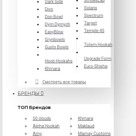
SmokeLab
Dark Side
Solaris
Divo
Spectrum
Don Bowl
Target
Dym Dymych
Temple 45
EasyBlow
Grynbowls
Totem Hookah
Gusto Bowls
Upgrade Form
Hoob Hookahs
Еuro-Shisha
Khmara
Смотреть все товары
БРЕНДЫ
ТОП Брендов
50 clouds
Khmara
Alpha Hookah
Maklaud
Amy
Mamay Customs