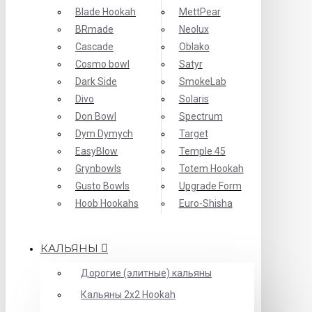
Blade Hookah
MettPear
BRmade
Neolux
Cascade
Oblako
Cosmo bowl
Satyr
Dark Side
SmokeLab
Divo
Solaris
Don Bowl
Spectrum
Dym Dymych
Target
EasyBlow
Temple 45
Grynbowls
Totem Hookah
Gusto Bowls
Upgrade Form
Hoob Hookahs
Еuro-Shisha
КАЛЬЯНЫ
Дорогие (элитные) кальяны
Кальяны 2х2 Hookah