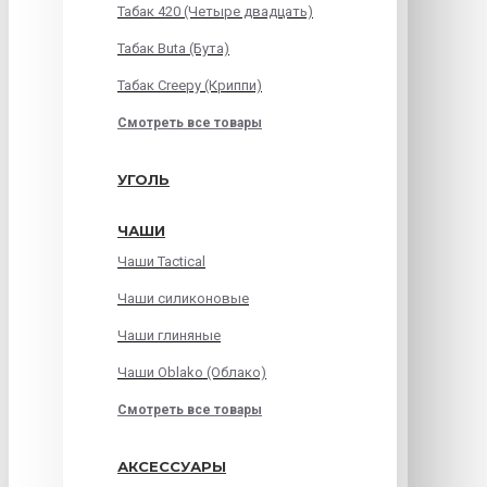
Табак 420 (Четыре двадцать)
Табак Buta (Бута)
Табак Creepy (Криппи)
Смотреть все товары
УГОЛЬ
ЧАШИ
Чаши Tactical
Чаши силиконовые
Чаши глиняные
Чаши Oblako (Облако)
Смотреть все товары
АКСЕССУАРЫ