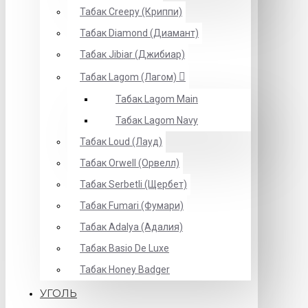
Табак Creepy (Криппи)
Табак Diamond (Диамант)
Табак Jibiar (Джибиар)
Табак Lagom (Лагом)
Табак Lagom Main
Табак Lagom Navy
Табак Loud (Лауд)
Табак Orwell (Орвелл)
Табак Serbetli (Щербет)
Табак Fumari (Фумари)
Табак Adalya (Адалия)
Табак Basio De Luxe
Табак Honey Badger
УГОЛЬ