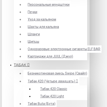
Персональные мундштуки
Печки
Уход за кальяном
Шахты для кальяна
Шланги
Щипцы
Одноразовые электронные сигареты ELF BAR
Картриджи для JUUL (Джул)
ТАБАК
Безникотиновая смесь Swipe (Свайп)
Табак 420 (Четыре двадцать)
Табак 420 Classic
Табак 420 Light
Табак Buta (Бута)