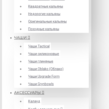
Квадратные кальяны
Недорогие кальяны
Оригинальные кальяны
Походные кальяны
ЧАШИ
Чаши Tactical
Чаши силиконовые
Чаши глиняные
Чаши Oblako (Облако)
Чаши Upgrade Form
Чаши Grynbowls
АКСЕССУАРЫ
Калауд