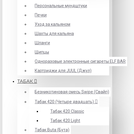
Персональные мундштуки
Печки
Уход за кальяном
Шахты для кальяна
Шланги
Щипцы
Одноразовые электронные сигареты ELF BAR
Картриджи для JUUL (Джул)
ТАБАК
Безникотиновая смесь Swipe (Свайп)
Табак 420 (Четыре двадцать)
Табак 420 Classic
Табак 420 Light
Табак Buta (Бута)