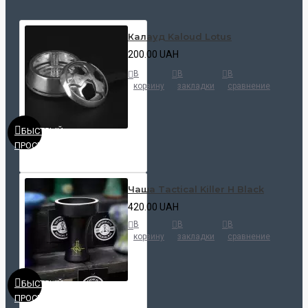
Калауд Kaloud Lotus
200.00 UAH
В
В
В
корзину
закладки
сравнение
БЫСТРЫЙ
ПРОСМОТР
Чаша Tactical Killer H Black
420.00 UAH
В
В
В
корзину
закладки
сравнение
БЫСТРЫЙ
ПРОСМОТР