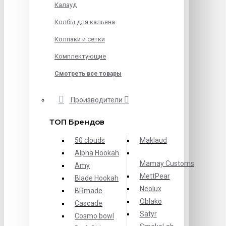
Калауд
Колбы для кальяна
Колпаки и сетки
Комплектующие
Смотреть все товары
Производители
ТОП Брендов
50 clouds
Maklaud
Alpha Hookah
Mamay Customs
Amy
MettPear
Blade Hookah
Neolux
BRmade
Oblako
Cascade
Satyr
Cosmo bowl