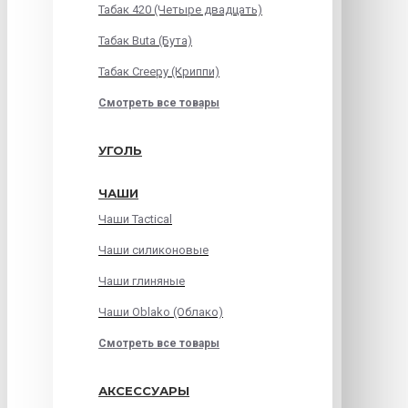
Табак 420 (Четыре двадцать)
Табак Buta (Бута)
Табак Creepy (Криппи)
Смотреть все товары
УГОЛЬ
ЧАШИ
Чаши Tactical
Чаши силиконовые
Чаши глиняные
Чаши Oblako (Облако)
Смотреть все товары
АКСЕССУАРЫ