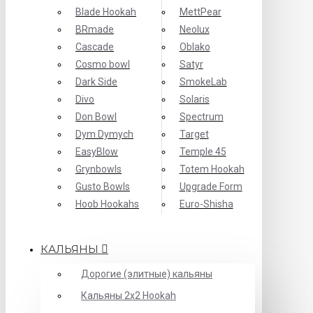
Blade Hookah
MettPear
BRmade
Neolux
Cascade
Oblako
Cosmo bowl
Satyr
Dark Side
SmokeLab
Divo
Solaris
Don Bowl
Spectrum
Dym Dymych
Target
EasyBlow
Temple 45
Grynbowls
Totem Hookah
Gusto Bowls
Upgrade Form
Hoob Hookahs
Еuro-Shisha
КАЛЬЯНЫ
Дорогие (элитные) кальяны
Кальяны 2х2 Hookah