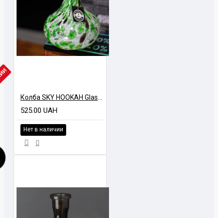
ЧИИ
Колба SKY HOOKAH Glass might Бочка Марганец Разноцветная
525.00 UAH
Нет в наличии