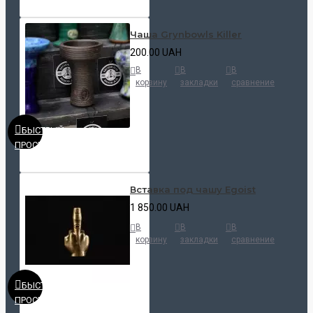
Чаша Grynbowls Killer
200.00 UAH
В
В
В
корзину
закладки
сравнение
БЫСТРЫЙ
ПРОСМОТР
Вставка под чашу Egoist
1 850.00 UAH
В
В
В
корзину
закладки
сравнение
БЫСТРЫЙ
ПРОСМОТР