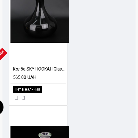
ЧИИ
Колба SKY HOOKAH Glass might Бочка Черный глянец
565.00 UAH
Нет в наличии