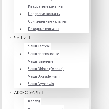
Квадратные кальяны
Недорогие кальяны
Оригинальные кальяны
Походные кальяны
ЧАШИ
Чаши Tactical
Чаши силиконовые
Чаши глиняные
Чаши Oblako (Облако)
Чаши Upgrade Form
Чаши Grynbowls
АКСЕССУАРЫ
Калауд