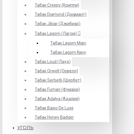
Табак Creepy (Криппи)
Табак Diamond (Диамант)
Табак Jibiar (Джибиар)
Табак Lagom (Лагом)
Табак Lagom Main
Табак Lagom Navy
Табак Loud (Лауд)
Табак Orwell (Орвелл)
Табак Serbetli (Щербет)
Табак Fumari (Фумари)
Табак Adalya (Адалия)
Табак Basio De Luxe
Табак Honey Badger
УГОЛЬ