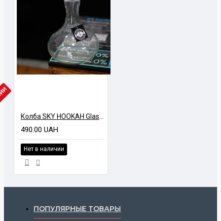
ЧИИ
Колба SKY HOOKAH Glass might Бочка Прозрачная
490.00 UAH
Нет в наличии
ПОПУЛЯРНЫЕ ТОВАРЫ