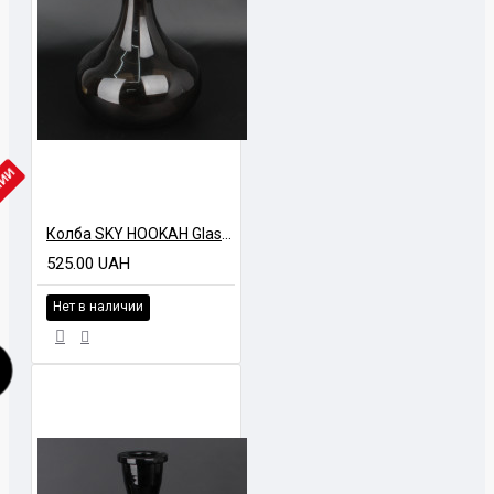
ЧИИ
Колба SKY HOOKAH Glass might Бочка Дым
525.00 UAH
Нет в наличии