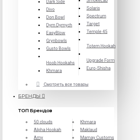
SmokeLab
Dark Side
Solaris
Divo
Spectrum
Don Bowl
Target
Dym Dymych
Temple 45
EasyBlow
Grynbowls
Totem Hookah
Gusto Bowls
Upgrade Form
Hoob Hookahs
Еuro-Shisha
Khmara
Смотреть все товары
БРЕНДЫ
ТОП Брендов
50 clouds
Khmara
Alpha Hookah
Maklaud
Amy
Mamay Customs