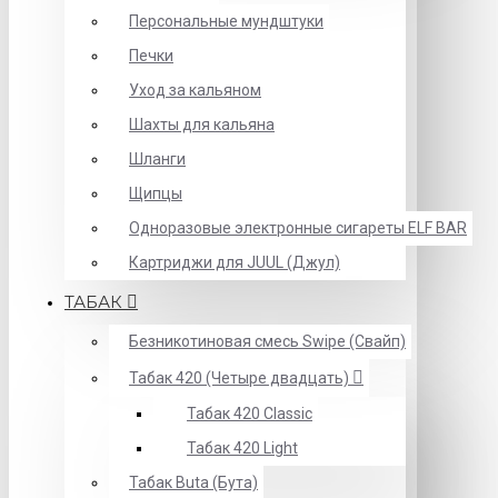
Персональные мундштуки
Печки
Уход за кальяном
Шахты для кальяна
Шланги
Щипцы
Одноразовые электронные сигареты ELF BAR
Картриджи для JUUL (Джул)
ТАБАК
Безникотиновая смесь Swipe (Свайп)
Табак 420 (Четыре двадцать)
Табак 420 Classic
Табак 420 Light
Табак Buta (Бута)