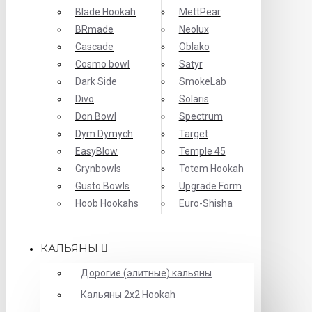
Blade Hookah
MettPear
BRmade
Neolux
Cascade
Oblako
Cosmo bowl
Satyr
Dark Side
SmokeLab
Divo
Solaris
Don Bowl
Spectrum
Dym Dymych
Target
EasyBlow
Temple 45
Grynbowls
Totem Hookah
Gusto Bowls
Upgrade Form
Hoob Hookahs
Еuro-Shisha
КАЛЬЯНЫ
Дорогие (элитные) кальяны
Кальяны 2х2 Hookah