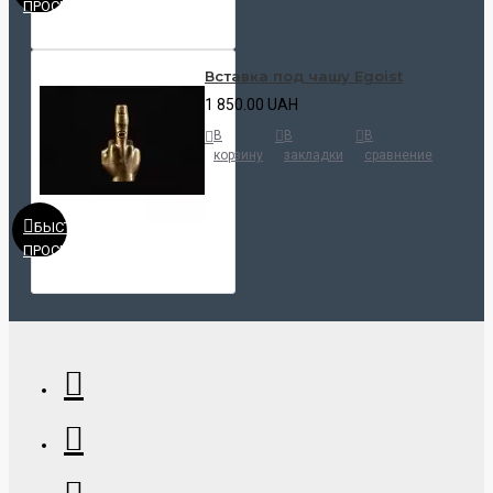
ПРОСМОТР
Вставка под чашу Egoist
1 850.00 UAH
В
В
В
корзину
закладки
сравнение
БЫСТРЫЙ
ПРОСМОТР