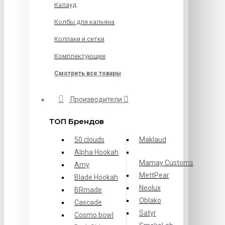
Калауд
Колбы для кальяна
Колпаки и сетки
Комплектующие
Смотреть все товары
Производители
ТОП Брендов
50 clouds
Maklaud
Alpha Hookah
Mamay Customs
Amy
MettPear
Blade Hookah
Neolux
BRmade
Oblako
Cascade
Satyr
Cosmo bowl