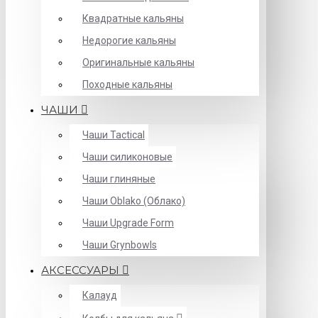
Квадратные кальяны
Недорогие кальяны
Оригинальные кальяны
Походные кальяны
ЧАШИ
Чаши Tactical
Чаши силиконовые
Чаши глиняные
Чаши Oblako (Облако)
Чаши Upgrade Form
Чаши Grynbowls
АКСЕССУАРЫ
Калауд