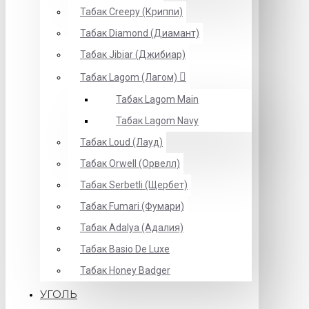
Табак Creepy (Криппи)
Табак Diamond (Диамант)
Табак Jibiar (Джибиар)
Табак Lagom (Лагом)
Табак Lagom Main
Табак Lagom Navy
Табак Loud (Лауд)
Табак Orwell (Орвелл)
Табак Serbetli (Щербет)
Табак Fumari (Фумари)
Табак Adalya (Адалия)
Табак Basio De Luxe
Табак Honey Badger
УГОЛЬ