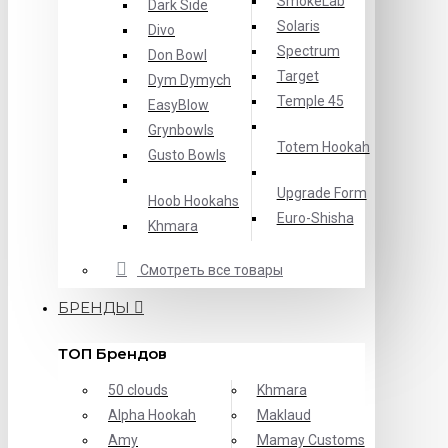
SmokeLab
Dark Side
Solaris
Divo
Spectrum
Don Bowl
Target
Dym Dymych
Temple 45
EasyBlow
Grynbowls
Totem Hookah
Gusto Bowls
Upgrade Form
Hoob Hookahs
Еuro-Shisha
Khmara
Смотреть все товары
БРЕНДЫ
ТОП Брендов
50 clouds
Khmara
Alpha Hookah
Maklaud
Amy
Mamay Customs