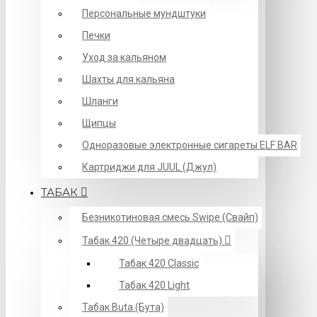
Персональные мундштуки
Печки
Уход за кальяном
Шахты для кальяна
Шланги
Щипцы
Одноразовые электронные сигареты ELF BAR
Картриджи для JUUL (Джул)
ТАБАК
Безникотиновая смесь Swipe (Свайп)
Табак 420 (Четыре двадцать)
Табак 420 Classic
Табак 420 Light
Табак Buta (Бута)