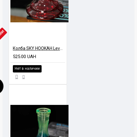
ЧИИ
Колба SKY HOOKAH Level Двухцветная
525.00 UAH
Нет в наличии