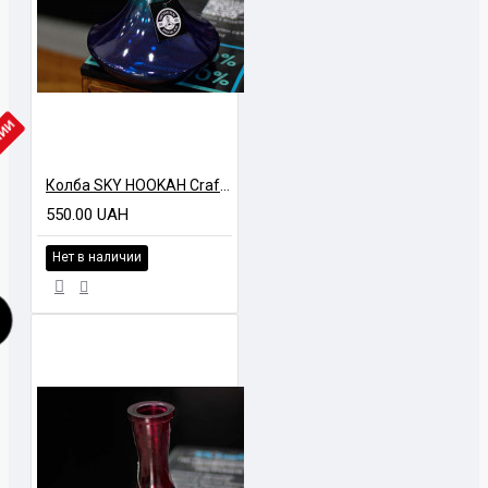
ЧИИ
Колба SKY HOOKAH Craft GLCH Двухцветная
550.00 UAH
Нет в наличии