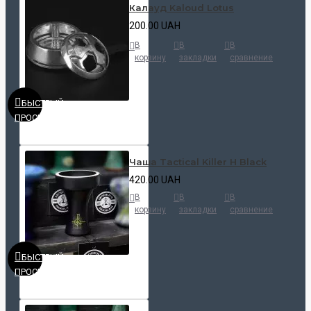
Калауд Kaloud Lotus
200.00 UAH
В
В
В
корзину
закладки
сравнение
БЫСТРЫЙ
ПРОСМОТР
Чаша Tactical Killer H Black
420.00 UAH
В
В
В
корзину
закладки
сравнение
БЫСТРЫЙ
ПРОСМОТР