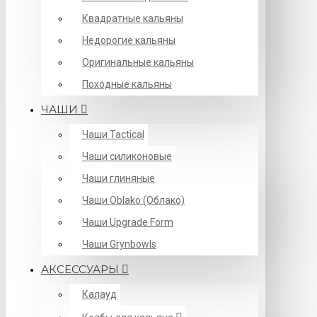
Квадратные кальяны
Недорогие кальяны
Оригинальные кальяны
Походные кальяны
ЧАШИ
Чаши Tactical
Чаши силиконовые
Чаши глиняные
Чаши Oblako (Облако)
Чаши Upgrade Form
Чаши Grynbowls
АКСЕССУАРЫ
Калауд