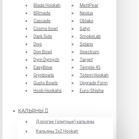
Blade Hookah
MettPear
BRmade
Neolux
Cascade
Oblako
Cosmo bowl
Satyr
Dark Side
SmokeLab
Divo
Solaris
Don Bowl
Spectrum
Dym Dymych
Target
EasyBlow
Temple 45
Grynbowls
Totem Hookah
Gusto Bowls
Upgrade Form
Hoob Hookahs
Еuro-Shisha
КАЛЬЯНЫ
Дорогие (элитные) кальяны
Кальяны 2х2 Hookah