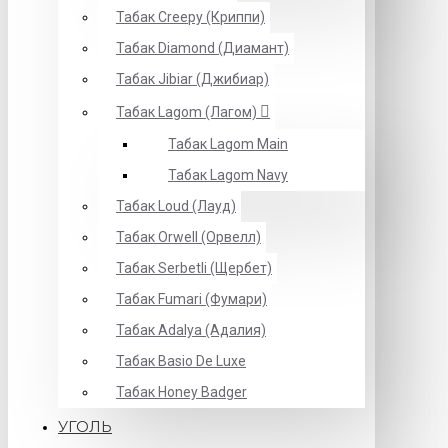
Табак Creepy (Криппи)
Табак Diamond (Диамант)
Табак Jibiar (Джибиар)
Табак Lagom (Лагом)
Табак Lagom Main
Табак Lagom Navy
Табак Loud (Лауд)
Табак Orwell (Орвелл)
Табак Serbetli (Щербет)
Табак Fumari (Фумари)
Табак Adalya (Адалия)
Табак Basio De Luxe
Табак Honey Badger
УГОЛЬ