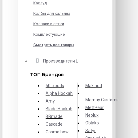
Калауд
Колбы для кальяна
Колпаки и сетки
Комплектующие
Смотреть все товары
Производители
ТОП Брендов
50 clouds
Maklaud
Alpha Hookah
Mamay Customs
Amy
MettPear
Blade Hookah
Neolux
BRmade
Oblako
Cascade
Satyr
Cosmo bowl