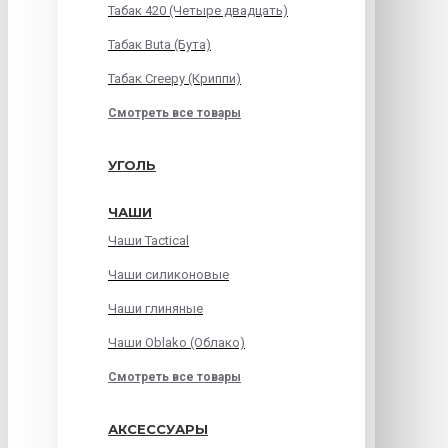
Табак 420 (Четыре двадцать)
Табак Buta (Бута)
Табак Creepy (Криппи)
Смотреть все товары
УГОЛЬ
ЧАШИ
Чаши Tactical
Чаши силиконовые
Чаши глиняные
Чаши Oblako (Облако)
Смотреть все товары
АКСЕССУАРЫ