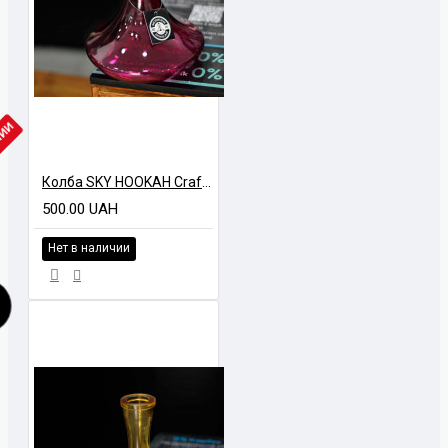
ЧИИ
Колба SKY HOOKAH Craft GLCH Красный марганец
500.00 UAH
Нет в наличии