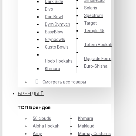
SmokeLab
Dark Side
Solaris
Divo
Spectrum
Don Bowl
Target
Dym Dymych
Temple 45
EasyBlow
Grynbowls
Totem Hookah
Gusto Bowls
Upgrade Form
Hoob Hookahs
Еuro-Shisha
Khmara
Смотреть все товары
БРЕНДЫ
ТОП Брендов
50 clouds
Khmara
Alpha Hookah
Maklaud
Amy
Mamay Customs