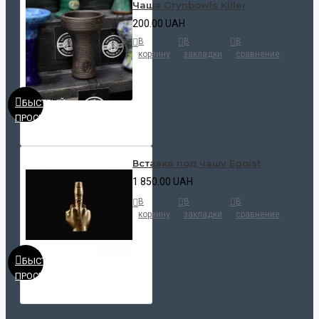
Чаша Grynbowls Killer
200.00 UAH
В
В
В
корзину
закладки
сравнение
БЫСТРЫЙ
ПРОСМОТР
Вставка под чашу Egoist
1 850.00 UAH
В
В
В
корзину
закладки
сравнение
БЫСТРЫЙ
ПРОСМОТР