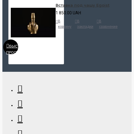
Вставка под чашу Egoist
1 850.00 UAH
В
В
В
корзину
закладки
сравнение
БЫСТРЫЙ
ПРОСМОТР