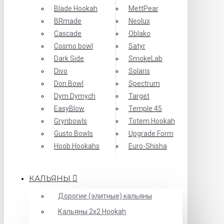
Blade Hookah
MettPear
BRmade
Neolux
Cascade
Oblako
Cosmo bowl
Satyr
Dark Side
SmokeLab
Divo
Solaris
Don Bowl
Spectrum
Dym Dymych
Target
EasyBlow
Temple 45
Grynbowls
Totem Hookah
Gusto Bowls
Upgrade Form
Hoob Hookahs
Еuro-Shisha
КАЛЬЯНЫ
Дорогие (элитные) кальяны
Кальяны 2х2 Hookah