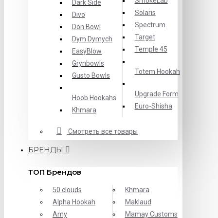
SmokeLab
Dark Side
Solaris
Divo
Spectrum
Don Bowl
Target
Dym Dymych
Temple 45
EasyBlow
Grynbowls
Totem Hookah
Gusto Bowls
Upgrade Form
Hoob Hookahs
Еuro-Shisha
Khmara
Смотреть все товары
БРЕНДЫ
ТОП Брендов
50 clouds
Khmara
Alpha Hookah
Maklaud
Amy
Mamay Customs