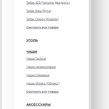
Табак 420 (Четыре двадцать)
Табак Buta (Бута)
Табак Creepy (Криппи)
Смотреть все товары
УГОЛЬ
ЧАШИ
Чаши Tactical
Чаши силиконовые
Чаши глиняные
Чаши Oblako (Облако)
Смотреть все товары
АКСЕССУАРЫ