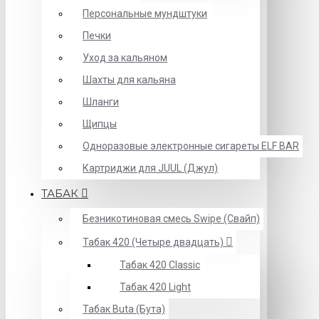
Персональные мундштуки
Печки
Уход за кальяном
Шахты для кальяна
Шланги
Щипцы
Одноразовые электронные сигареты ELF BAR
Картриджи для JUUL (Джул)
ТАБАК
Безникотиновая смесь Swipe (Свайп)
Табак 420 (Четыре двадцать)
Табак 420 Classic
Табак 420 Light
Табак Buta (Бута)