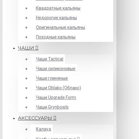
Квадратные кальяны
Недорогие кальяны
Оригинальные кальяны
Походные кальяны
ЧАШИ
Чаши Tactical
Чаши силиконовые
Чаши глиняные
Чаши Oblako (Облако)
Чаши Upgrade Form
Чаши Grynbowls
АКСЕССУАРЫ
Калауд