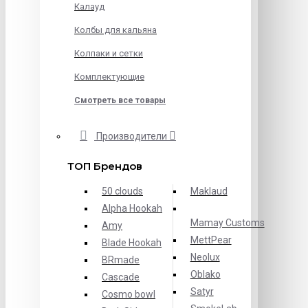
Калауд
Колбы для кальяна
Колпаки и сетки
Комплектующие
Смотреть все товары
Производители
ТОП Брендов
50 clouds
Maklaud
Alpha Hookah
Mamay Customs
Amy
MettPear
Blade Hookah
Neolux
BRmade
Oblako
Cascade
Satyr
Cosmo bowl