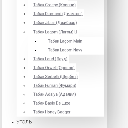
Табак Creepy (Криппи)
Табак Diamond (Диамант)
Табак Jibiar (Джибиар)
Табак Lagom (Лагом)
Табак Lagom Main
Табак Lagom Navy
Табак Loud (Лауд)
Табак Orwell (Орвелл)
Табак Serbetli (Щербет)
Табак Fumari (Фумари)
Табак Adalya (Адалия)
Табак Basio De Luxe
Табак Honey Badger
УГОЛЬ