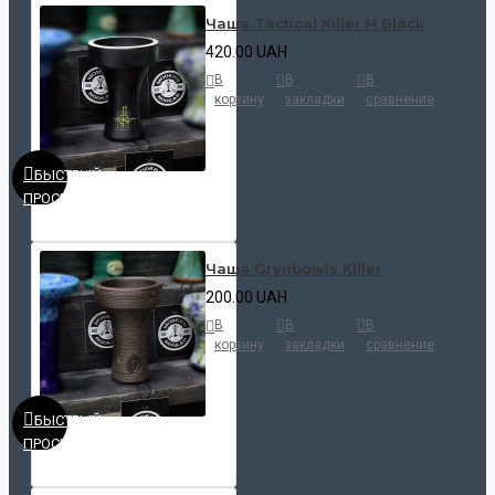
Чаша Tactical Killer H Black
420.00 UAH
В
В
В
корзину
закладки
сравнение
БЫСТРЫЙ
ПРОСМОТР
Чаша Grynbowls Killer
200.00 UAH
В
В
В
корзину
закладки
сравнение
БЫСТРЫЙ
ПРОСМОТР