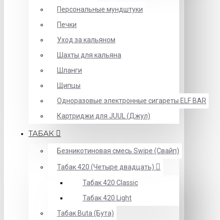
Персональные мундштуки
Печки
Уход за кальяном
Шахты для кальяна
Шланги
Щипцы
Одноразовые электронные сигареты ELF BAR
Картриджи для JUUL (Джул)
ТАБАК
Безникотиновая смесь Swipe (Свайп)
Табак 420 (Четыре двадцать)
Табак 420 Classic
Табак 420 Light
Табак Buta (Бута)