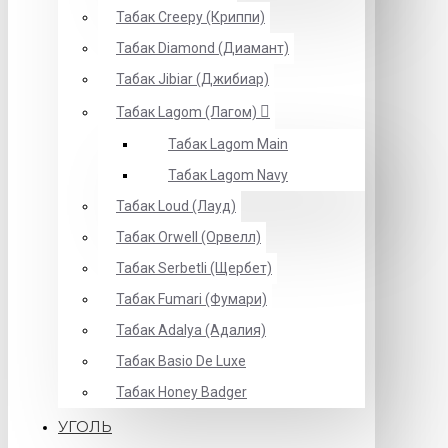
Табак Creepy (Криппи)
Табак Diamond (Диамант)
Табак Jibiar (Джибиар)
Табак Lagom (Лагом)
Табак Lagom Main
Табак Lagom Navy
Табак Loud (Лауд)
Табак Orwell (Орвелл)
Табак Serbetli (Щербет)
Табак Fumari (Фумари)
Табак Adalya (Адалия)
Табак Basio De Luxe
Табак Honey Badger
УГОЛЬ