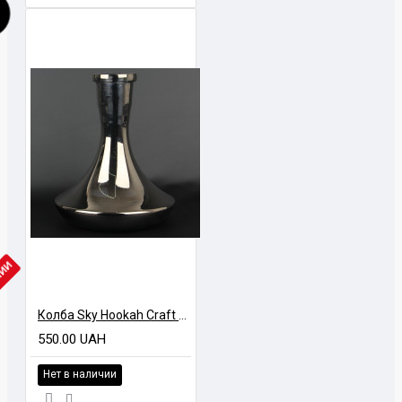
ЧИИ
Колба Sky Hookah Craft GLCH Асфальт
550.00 UAH
Нет в наличии