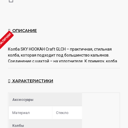
ОПИСАНИЕ
 НАЛИЧИИ
Колба
SKY
HOOKAH
Craft
GLCH
– практичная, стильная
колба, которая подходит под большинство кальянов.
Соединение с шахтой – на уплотнителе. К примеру, колба
крафт от
Sky
Hookah
отлично подойдет на такие марки
кальянов
как,
Dark
Side
,
MattPear
,
Embery
,
Sky
Hookah
,
Hoob
Hookahs
,
Alp
ХАРАКТЕРИСТИКИ
другие кальяны украинского и российского производства.
Колбу
Craft
GLCH
Sky
Hookah
легко узнать среди других
Аксессуары
моделей. Эти колбы всегда отличаются идеальными
формами изделий, яркими насыщенными и
Материал
Стекло
разнообразными красками.
Толстое стекло, отличное качество покраски, которая во
Колбы