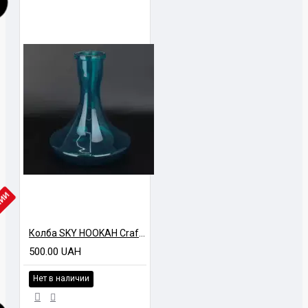
ЧИИ
Колба SKY HOOKAH Craft GLCH Волна
500.00 UAH
Нет в наличии