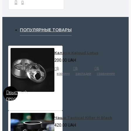
ПОПУЛЯРНЫЕ ТОВАРЫ
Калауд Kaloud Lotus
200.00 UAH
В
В
В
корзину
закладки
сравнение
БЫСТРЫЙ
ПРОСМОТР
Чаша Tactical Killer H Black
420.00 UAH