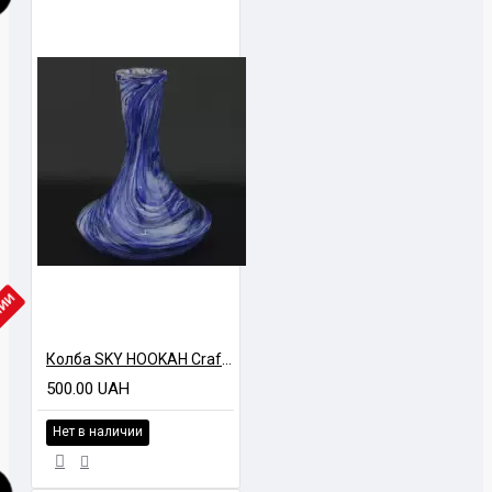
ЧИИ
Колба SKY HOOKAH Craft GLCH Марганец разноцветный
500.00 UAH
Нет в наличии