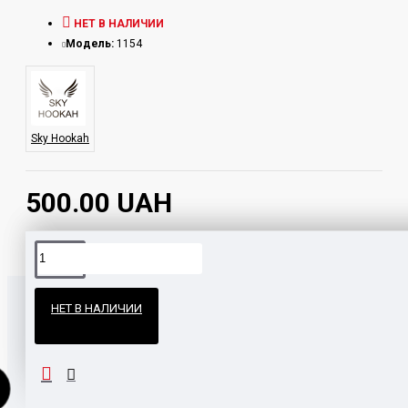
НЕТ В НАЛИЧИИ
Модель:
1154
Sky Hookah
500.00 UAH
Официальные поставки
НЕТ В НАЛИЧИИ
Гарантия и возврат
ПОХОЖИЕ ТОВАРЫ
НАШЛИ ДЕШЕВЛЕ?