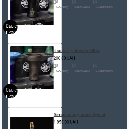
В
В
В
корзину
закладки
сравнение
БЫСТРЫЙ
ПРОСМОТР
Чаша Grynbowls Killer
200.00 UAH
В
В
В
корзину
закладки
сравнение
БЫСТРЫЙ
ПРОСМОТР
Вставка под чашу Egoist
1 850.00 UAH