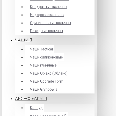
Квадратные кальяны
Недорогие кальяны
Оригинальные кальяны
Походные кальяны
ЧАШИ
Чаши Tactical
Чаши силиконовые
Чаши глиняные
Чаши Oblako (Облако)
Чаши Upgrade Form
Чаши Grynbowls
АКСЕССУАРЫ
Калауд