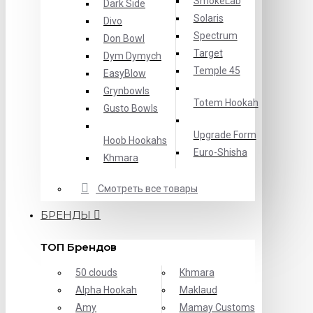
SmokeLab
Dark Side
Solaris
Divo
Spectrum
Don Bowl
Target
Dym Dymych
Temple 45
EasyBlow
Grynbowls
Totem Hookah
Gusto Bowls
Upgrade Form
Hoob Hookahs
Еuro-Shisha
Khmara
Смотреть все товары
БРЕНДЫ
ТОП Брендов
50 clouds
Khmara
Alpha Hookah
Maklaud
Amy
Mamay Customs