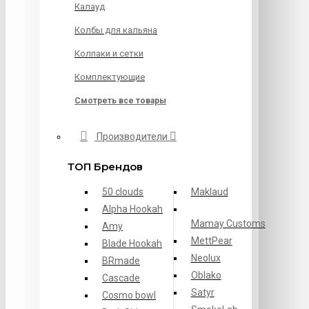
Калауд
Колбы для кальяна
Колпаки и сетки
Комплектующие
Смотреть все товары
Производители
ТОП Брендов
50 clouds
Maklaud
Alpha Hookah
Mamay Customs
Amy
MettPear
Blade Hookah
Neolux
BRmade
Oblako
Cascade
Satyr
Cosmo bowl