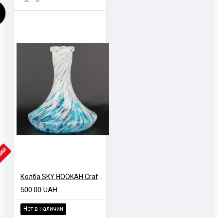
ЧИИ
Колба SKY HOOKAH Craft GLCH Бело-голубая
500.00 UAH
Нет в наличии