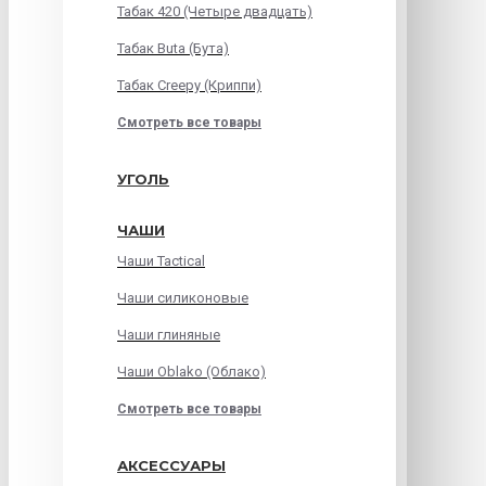
Табак 420 (Четыре двадцать)
Табак Buta (Бута)
Табак Creepy (Криппи)
Смотреть все товары
УГОЛЬ
ЧАШИ
Чаши Tactical
Чаши силиконовые
Чаши глиняные
Чаши Oblako (Облако)
Смотреть все товары
АКСЕССУАРЫ