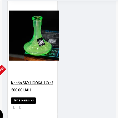
ЧИИ
Колба SKY HOOKAH Craft GLCH Салатовая
500.00 UAH
Нет в наличии