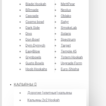
Blade Hookah
MettPear
BRmade
Neolux
Cascade
Oblako
Cosmo bowl
Satyr
Dark Side
SmokeLab
Divo
Solaris
Don Bowl
Spectrum
Dym Dymych
Target
EasyBlow
Temple 45
Grynbowls
Totem Hookah
Gusto Bowls
Upgrade Form
Hoob Hookahs
Еuro-Shisha
КАЛЬЯНЫ
Дорогие (элитные) кальяны
Кальяны 2х2 Hookah