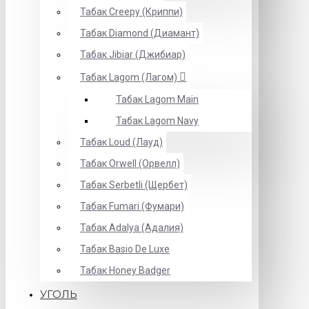
Табак Creepy (Криппи)
Табак Diamond (Диамант)
Табак Jibiar (Джибиар)
Табак Lagom (Лагом)
Табак Lagom Main
Табак Lagom Navy
Табак Loud (Лауд)
Табак Orwell (Орвелл)
Табак Serbetli (Щербет)
Табак Fumari (Фумари)
Табак Adalya (Адалия)
Табак Basio De Luxe
Табак Honey Badger
УГОЛЬ