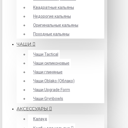
Квадратные кальяны
Недорогие кальяны
Оригинальные кальяны
Походные кальяны
ЧАШИ
Чаши Tactical
Чаши силиконовые
Чаши глиняные
Чаши Oblako (Облако)
Чаши Upgrade Form
Чаши Grynbowls
АКСЕССУАРЫ
Калауд