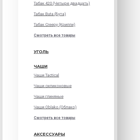
Табак 420 (Четыре двадцать)
Табак Buta (Бута)
Табак Creepy (Криппи)
Смотреть все товары
УГОЛЬ
ЧАШИ
Чаши Tactical
Чаши силиконовые
Чаши глиняные
Чаши Oblako (Облако)
Смотреть все товары
АКСЕССУАРЫ