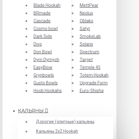
Blade Hookah
MettPear
BRmade
Neolux
Cascade
Oblako
Cosmo bowl
Satyr
Dark Side
SmokeLab
Divo
Solaris
Don Bowl
Spectrum
Dym Dymych
Target
EasyBlow
Temple 45
Grynbowls
Totem Hookah
Gusto Bowls
Upgrade Form
Hoob Hookahs
Еuro-Shisha
КАЛЬЯНЫ
Дорогие (элитные) кальяны
Кальяны 2х2 Hookah