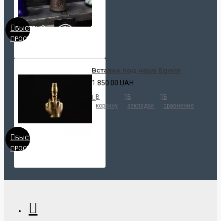
БЫСТРЫЙ
ПРОСМОТР
Вставка под чашу Egoist
1 850.00 UAH
В
В
В
корзину
закладки
сравнение
БЫСТРЫЙ
ПРОСМОТР