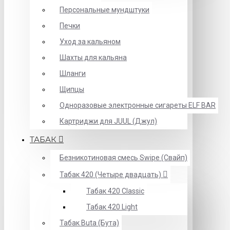
Персональные мундштуки
Печки
Уход за кальяном
Шахты для кальяна
Шланги
Щипцы
Одноразовые электронные сигареты ELF BAR
Картриджи для JUUL (Джул)
ТАБАК
Безникотиновая смесь Swipe (Свайп)
Табак 420 (Четыре двадцать)
Табак 420 Classic
Табак 420 Light
Табак Buta (Бута)