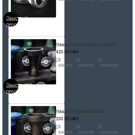
БЫСТРЫЙ
ПРОСМОТР
Чаша Tactical Killer H Black
420.00 UAH
В
В
В
корзину
закладки
сравнение
БЫСТРЫЙ
ПРОСМОТР
Чаша Grynbowls Killer
200.00 UAH
В
В
В
корзину
закладки
сравнение