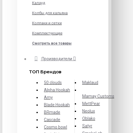
Калауд
Колбы для кальяна
Колпаки и сетки
Комплектующие
Смотреть все товары
Производители
ТОП Брендов
50 clouds
Maklaud
Alpha Hookah
Mamay Customs
Amy
MettPear
Blade Hookah
Neolux
BRmade
Oblako
Cascade
Satyr
Cosmo bowl