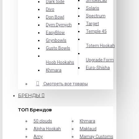
SmokeLab
Dark Side
Solaris
Divo
Spectrum
Don Bowl
Target
Dym Dymych
Temple 45
EasyBlow
Grynbowls
Totem Hookah
Gusto Bowls
Upgrade Form
Hoob Hookahs
Еuro-Shisha
Khmara
Смотреть все товары
БРЕНДЫ
ТОП Брендов
50 clouds
Khmara
Alpha Hookah
Maklaud
Amy
Mamay Customs