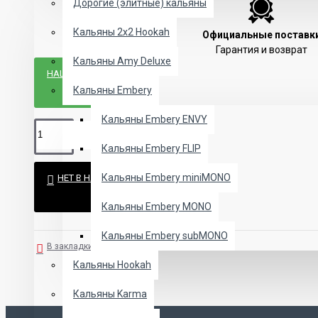
Дорогие (элитные) кальяны
Кальяны 2х2 Hookah
Официальные поставк
Гарантия и возврат
Кальяны Amy Deluxe
НАШЛИ ДЕШЕВЛЕ?
Кальяны Embery
Кальяны Embery ENVY
Кальяны Embery FLIP
Кальяны Embery miniMONO
НЕТ В НАЛИЧИИ
Кальяны Embery MONO
Кальяны Embery subMONO
В закладки
В сравнение
Кальяны Hookah
Кальяны Karma