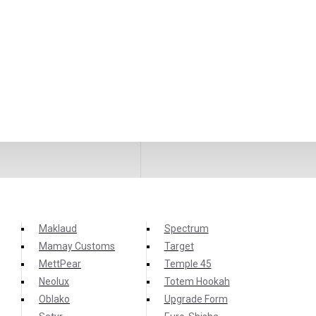
Maklaud
Spectrum
Mamay Customs
Target
MettPear
Temple 45
Neolux
Totem Hookah
Oblako
Upgrade Form
ачительно улучшит вашу работу с