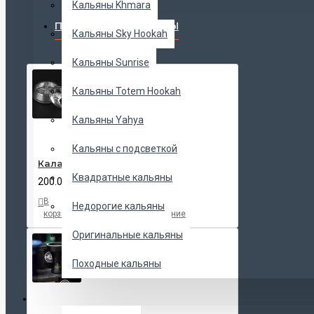
Кальяны Khmara
ПОПУЛЯРНЫЕ ТОВАРЫ
Кальяны Sky Hookah
Кальяны Sunrise
Кальяны Totem Hookah
Кальяны Yahya
Кальяны с подсветкой
Калауд Kaloud Lotus
Квадратные кальяны
200.00 UAH
В
В
В
Недорогие кальяны
корзину
закладки
сравнение
Оригинальные кальяны
Походные кальяны
ЧАШИ