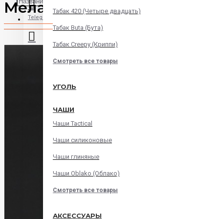
Мелассоуловитель Storm B
Табак 420 (Четыре двадцать)
Telegram
Табак Buta (Бута)
Табак Creepy (Криппи)
Instagram
Смотреть все товары
WatsApp
УГОЛЬ
ЧАШИ
Viber
Чаши Tactical
Корзина
Чаши силиконовые
Чаши глиняные
В корзине пусто!
Чаши Oblako (Облако)
Смотреть все товары
АКСЕССУАРЫ