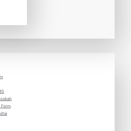
um
45
Hookah
 Form
isha