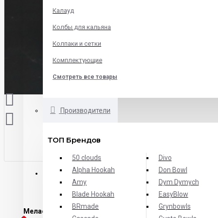
Калауд
Колбы для кальяна
Колпаки и сетки
Комплектующие
Смотреть все товары
Производители
ТОП Брендов
50 clouds
Divo
Alpha Hookah
Don Bowl
ОПИСАНИЕ
ХАРАКТЕРИСТИКИ
ОТЗЫВЫ
Amy
Dym Dymych
Blade Hookah
EasyBlow
BRmade
Grynbowls
Мелассоуловитель Storm
- крутой аксессуар, который зн