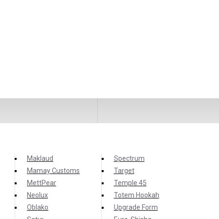
Maklaud
Spectrum
Mamay Customs
Target
MettPear
Temple 45
Neolux
Totem Hookah
Oblako
Upgrade Form