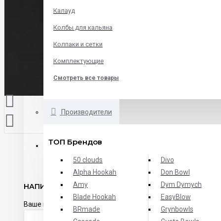
Калауд
Колбы для кальяна
Колпаки и сетки
Комплектующие
Смотреть все товары
Производители
ТОП Брендов
ОТЗЫВЫ
50 clouds
Divo
Alpha Hookah
Don Bowl
Amy
Dym Dymych
НАПИСАТЬ ОТЗЫВ
Blade Hookah
EasyBlow
Ваше имя:
BRmade
Grynbowls