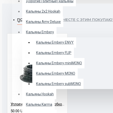
Дорогие (элитные) кальяны
Кальяны 2х2 Hookah
ПОХОЖИЕ ТОВАРЫ
ВМЕСТЕ С ЭТИМ ПОКУПАЮ
Кальяны Amy Deluxe
Кальяны Embery
Кальяны Embery ENVY
Кальяны Embery FLIP
Кальяны Embery miniMONO
Кальяны Embery MONO
Кальяны Embery subMONO
Кальяны Hookah
Уплотнитель для колбы с юбкой черный
Кальяны Karma
50.00 UAH