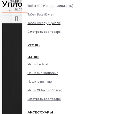
Уплотнитель для колбы б
Табак 420 (Четыре двадцать)
Telegram
Табак Buta (Бута)
Табак Creepy (Криппи)
Instagram
Смотреть все товары
WatsApp
УГОЛЬ
ЧАШИ
Viber
Чаши Tactical
Корзина
Чаши силиконовые
Чаши глиняные
В корзине пусто!
Чаши Oblako (Облако)
Смотреть все товары
АКСЕССУАРЫ