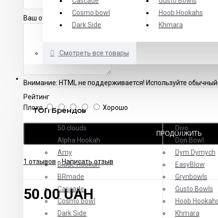
Cascade
Gusto Bowls
Cosmo bowl
Hoob Hookahs
Ваш отзыв
Dark Side
Khmara
Смотреть все товары
БРЕНДЫ
Внимание:
HTML не поддерживается! Используйте обычный 
Рейтинг
Плохо
Хорошо
ТОП Брендов
50 clouds
Divo
ПРОДОЛЖИТЬ
Alpha Hookah
Don Bowl
Amy
Dym Dymych
1 отзывов
-
Написать отзыв
Blade Hookah
EasyBlow
BRmade
Grynbowls
Cascade
Gusto Bowls
50.00 UAH
Cosmo bowl
Hoob Hookah
Dark Side
Khmara