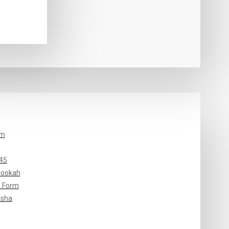
um
45
Hookah
 Form
isha