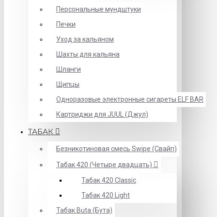
Персональные мундштуки
Печки
Уход за кальяном
Шахты для кальяна
Шланги
Щипцы
Одноразовые электронные сигареты ELF BAR
Картриджи для JUUL (Джул)
ТАБАК
Безникотиновая смесь Swipe (Свайп)
Табак 420 (Четыре двадцать)
Табак 420 Classic
Табак 420 Light
Табак Buta (Бута)