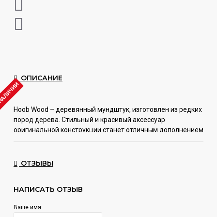
ОПИСАНИЕ
 НАЛИЧИИ
Hoob Wood – деревянный мундштук, изготовлен из редких
пород дерева. Стильный и красивый аксессуар
оригинальной конструкции станет отличным дополнением
к вашему кальяну. Кроме того, с одного края есть
коннектор, к которому подсоединяется шланг. Он
проходит через мундштук, что обеспечивает отсутствие
ОТЗЫВЫ
посторонних вкусов и запахов.
Мундштук не содержит вредных материалов, не ржавеет
НАПИСАТЬ ОТЗЫВ
и не покрывается налетом. Установка Hoob Wood не
Ваше имя:
требует дополнительных уплотнителей.