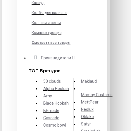
Калауд
Колбы для кальяна
Колпаки и сетки
Комплектующие
Смотреть все товары
Производители
ТОП Брендов
50 clouds
Maklaud
Alpha Hookah
Mamay Customs
Amy
MettPear
Blade Hookah
Neolux
BRmade
Oblako
Cascade
Satyr
Cosmo bowl