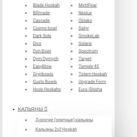
Blade Hookah
MettPear
BRmade
Neolux
Cascade
Oblako
Cosmo bowl
Satyr
Dark Side
SmokeLab
Divo
Solaris
Don Bowl
Spectrum
Dym Dymych
Target
EasyBlow
Temple 45
Grynbowls
Totem Hookah
Gusto Bowls
Upgrade Form
Hoob Hookahs
Еuro-Shisha
КАЛЬЯНЫ
Дорогие (элитные) кальяны
Кальяны 2х2 Hookah