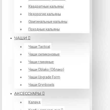
Квадратные кальяны
Недорогие кальяны
Оригинальные кальяны
Походные кальяны
ЧАШИ
Чаши Tactical
Чаши силиконовые
Чаши глиняные
Чаши Oblako (Облако)
Чаши Upgrade Form
Чаши Grynbowls
АКСЕССУАРЫ
Калауд