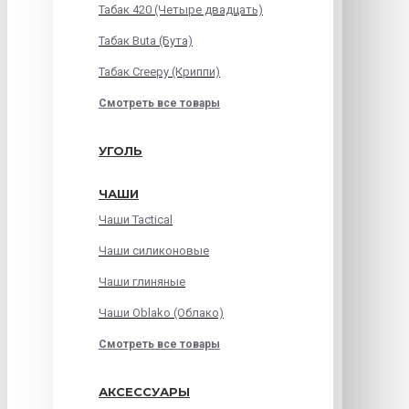
Табак 420 (Четыре двадцать)
Табак Buta (Бута)
Табак Creepy (Криппи)
Смотреть все товары
УГОЛЬ
ЧАШИ
Чаши Tactical
Чаши силиконовые
Чаши глиняные
Чаши Oblako (Облако)
Смотреть все товары
АКСЕССУАРЫ