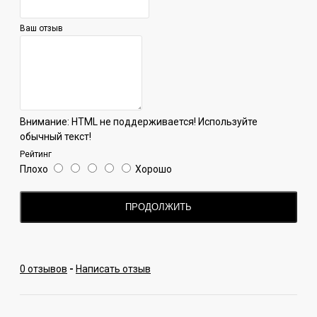
Применять можно любой шланг, внутренний диаметр
которого 10 мм. В комплект с мундштуком входит
Ваш отзыв
прозрачный силиконовый шланг от производителя.
Внимание:
HTML не поддерживается! Используйте
обычный текст!
Рейтинг
Плохо
Хорошо
ПРОДОЛЖИТЬ
0 отзывов
-
Написать отзыв