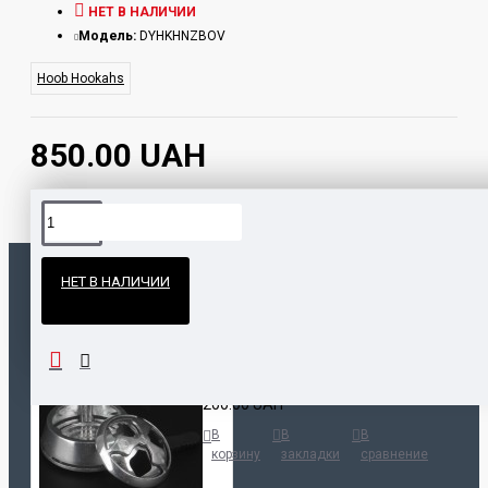
НЕТ В НАЛИЧИИ
Модель:
DYHKHNZBOV
Hoob Hookahs
850.00 UAH
Официальные поставки
НЕТ В НАЛИЧИИ
Гарантия и возврат
ПОПУЛЯРНЫЕ ТОВАРЫ
НАШЛИ ДЕШЕВЛЕ?
Калауд Kaloud Lotus
200.00 UAH
В
В
В
корзину
закладки
сравнение