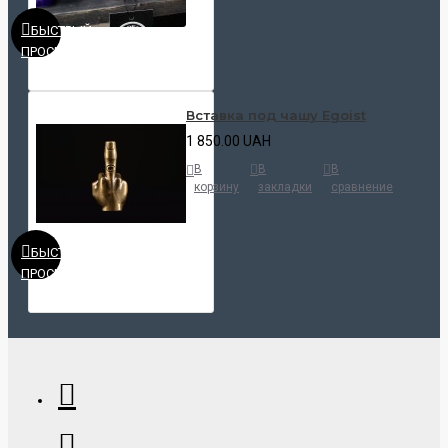
БЫСТРЫЙ
ПРОСМОТР
Вставка под чашу Egoist
1 850.00 UAH
В
В
В
корзину
закладки
сравнение
БЫСТРЫЙ
ПРОСМОТР