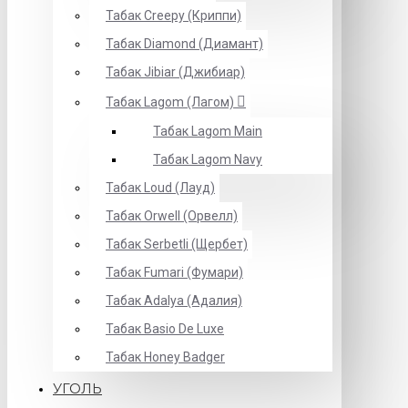
Табак Creepy (Криппи)
Табак Diamond (Диамант)
Табак Jibiar (Джибиар)
Табак Lagom (Лагом)
Табак Lagom Main
Табак Lagom Navy
Табак Loud (Лауд)
Табак Orwell (Орвелл)
Табак Serbetli (Щербет)
Табак Fumari (Фумари)
Табак Adalya (Адалия)
Табак Basio De Luxe
Табак Honey Badger
УГОЛЬ