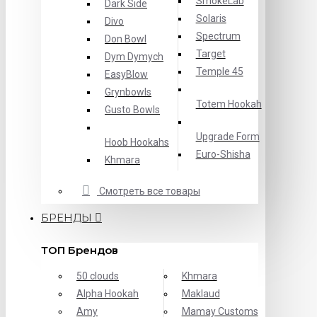
SmokeLab
Dark Side
Solaris
Divo
Spectrum
Don Bowl
Target
Dym Dymych
Temple 45
EasyBlow
Grynbowls
Totem Hookah
Gusto Bowls
Upgrade Form
Hoob Hookahs
Еuro-Shisha
Khmara
Смотреть все товары
БРЕНДЫ
ТОП Брендов
50 clouds
Khmara
Alpha Hookah
Maklaud
Amy
Mamay Customs