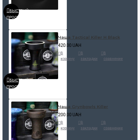
БЫСТРЫЙ
ПРОСМОТР
Чаша Tactical Killer H Black
420.00 UAH
В
В
В
корзину
закладки
сравнение
БЫСТРЫЙ
ПРОСМОТР
Чаша Grynbowls Killer
200.00 UAH
В
В
В
корзину
закладки
сравнение