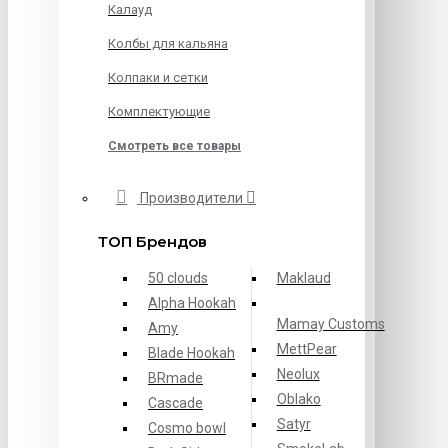
Калауд
Колбы для кальяна
Колпаки и сетки
Комплектующие
Смотреть все товары
Производители
ТОП Брендов
50 clouds
Maklaud
Alpha Hookah
Mamay Customs
Amy
MettPear
Blade Hookah
Neolux
BRmade
Oblako
Cascade
Satyr
Cosmo bowl