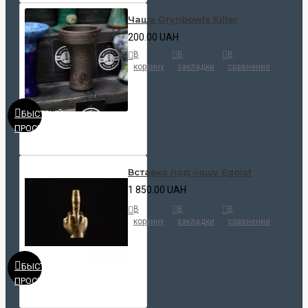
Чаша Grynbowls Killer
200.00 UAH
В
В
В
корзину
закладки
сравнение
БЫСТРЫЙ
ПРОСМОТР
Вставка под чашу Egoist
1 850.00 UAH
В
В
В
корзину
закладки
сравнение
БЫСТРЫЙ
ПРОСМОТР