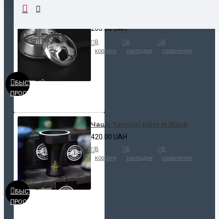
Калауд Kaloud Lotus
200.00 UAH
В
В
В
корзину
закладки
сравнение
БЫСТРЫЙ
ПРОСМОТР
Чаша Tactical Killer H Black
420.00 UAH
В
В
В
корзину
закладки
сравнение
БЫСТРЫЙ
ПРОСМОТР