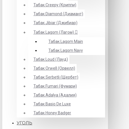
Табак Creepy (Криппи)
Табак Diamond (Диамант)
Табак Jibiar (Джибиар)
Табак Lagom (Лагом)
Табак Lagom Main
Табак Lagom Navy
Табак Loud (Лауд)
Табак Orwell (Орвелл)
Табак Serbetli (Щербет)
Табак Fumari (Фумари)
Табак Adalya (Адалия)
Табак Basio De Luxe
Табак Honey Badger
УГОЛЬ