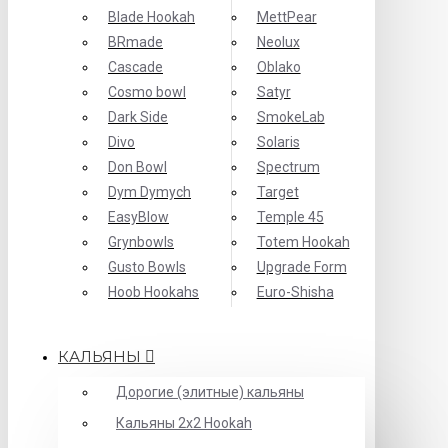
Blade Hookah
MettPear
BRmade
Neolux
Cascade
Oblako
Cosmo bowl
Satyr
Dark Side
SmokeLab
Divo
Solaris
Don Bowl
Spectrum
Dym Dymych
Target
EasyBlow
Temple 45
Grynbowls
Totem Hookah
Gusto Bowls
Upgrade Form
Hoob Hookahs
Еuro-Shisha
КАЛЬЯНЫ
Дорогие (элитные) кальяны
Кальяны 2х2 Hookah