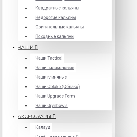
Квадратные кальяны
Недорогие кальяны
Оригинальные кальяны
Походные кальяны
ЧАШИ
Чаши Tactical
Чаши силиконовые
Чаши глиняные
Чаши Oblako (Облако)
Чаши Upgrade Form
Чаши Grynbowls
АКСЕССУАРЫ
Калауд