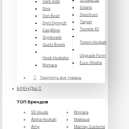
SmokeLab
Dark Side
Solaris
Divo
Spectrum
Don Bowl
Target
Dym Dymych
Temple 45
EasyBlow
Grynbowls
Totem Hookah
Gusto Bowls
Upgrade Form
Hoob Hookahs
Еuro-Shisha
Khmara
Смотреть все товары
БРЕНДЫ
ТОП Брендов
50 clouds
Khmara
Alpha Hookah
Maklaud
Amy
Mamay Customs