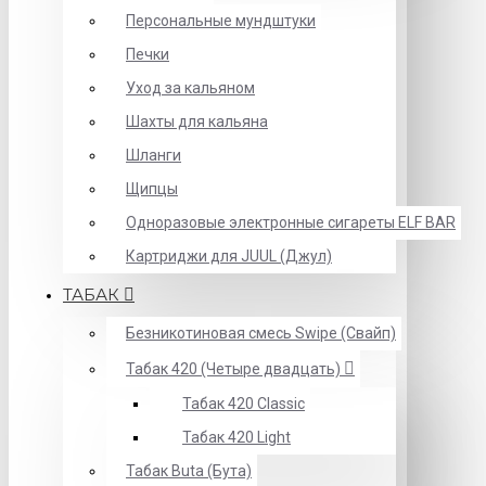
Персональные мундштуки
Печки
Уход за кальяном
Шахты для кальяна
Шланги
Щипцы
Одноразовые электронные сигареты ELF BAR
Картриджи для JUUL (Джул)
ТАБАК
Безникотиновая смесь Swipe (Свайп)
Табак 420 (Четыре двадцать)
Табак 420 Classic
Табак 420 Light
Табак Buta (Бута)