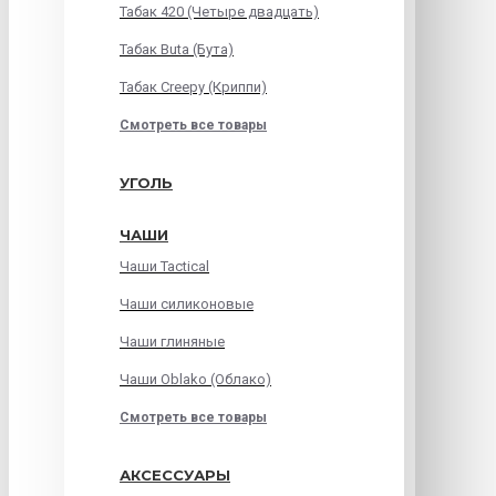
Табак 420 (Четыре двадцать)
Табак Buta (Бута)
Табак Creepy (Криппи)
Смотреть все товары
УГОЛЬ
ЧАШИ
Чаши Tactical
Чаши силиконовые
Чаши глиняные
Чаши Oblako (Облако)
Смотреть все товары
АКСЕССУАРЫ