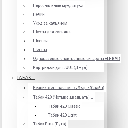
Персональные мундштуки
Печки
Уход за кальяном
Шахты для кальяна
Шланги
Щипцы
Одноразовые электронные сигареты ELF BAR
Картриджи для JUUL (Джул)
ТАБАК
Безникотиновая смесь Swipe (Свайп)
Табак 420 (Четыре двадцать)
Табак 420 Classic
Табак 420 Light
Табак Buta (Бута)