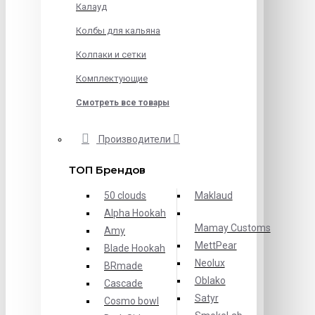
Калауд
Колбы для кальяна
Колпаки и сетки
Комплектующие
Смотреть все товары
Производители
ТОП Брендов
50 clouds
Maklaud
Alpha Hookah
Mamay Customs
Amy
MettPear
Blade Hookah
Neolux
BRmade
Oblako
Cascade
Satyr
Cosmo bowl