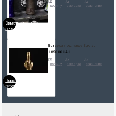
В
В
В
корзину
закладки
сравнение
БЫСТРЫЙ
ПРОСМОТР
Вставка под чашу Egoist
1 850.00 UAH
В
В
В
корзину
закладки
сравнение
БЫСТРЫЙ
ПРОСМОТР