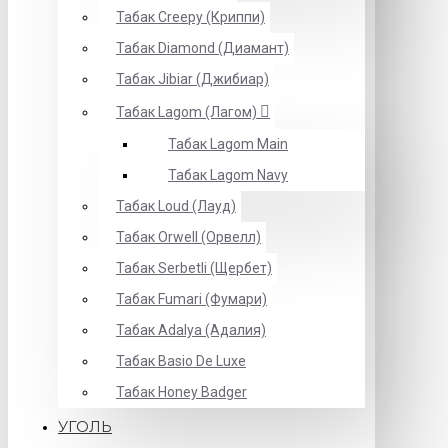
Табак Creepy (Криппи)
Табак Diamond (Диамант)
Табак Jibiar (Джибиар)
Табак Lagom (Лагом)
Табак Lagom Main
Табак Lagom Navy
Табак Loud (Лауд)
Табак Orwell (Орвелл)
Табак Serbetli (Щербет)
Табак Fumari (Фумари)
Табак Adalya (Адалия)
Табак Basio De Luxe
Табак Honey Badger
УГОЛЬ