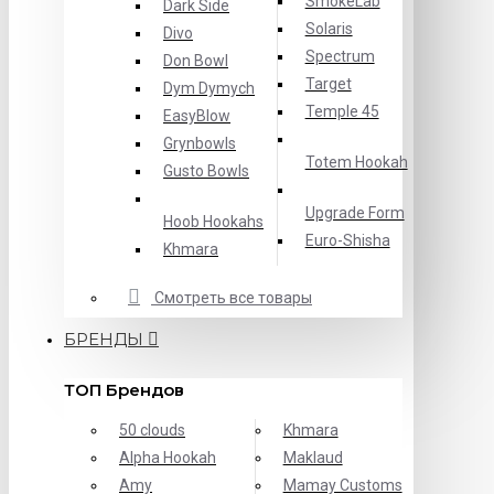
SmokeLab
Dark Side
Solaris
Divo
Spectrum
Don Bowl
Target
Dym Dymych
Temple 45
EasyBlow
Grynbowls
Totem Hookah
Gusto Bowls
Upgrade Form
Hoob Hookahs
Еuro-Shisha
Khmara
Смотреть все товары
БРЕНДЫ
ТОП Брендов
50 clouds
Khmara
Alpha Hookah
Maklaud
Amy
Mamay Customs