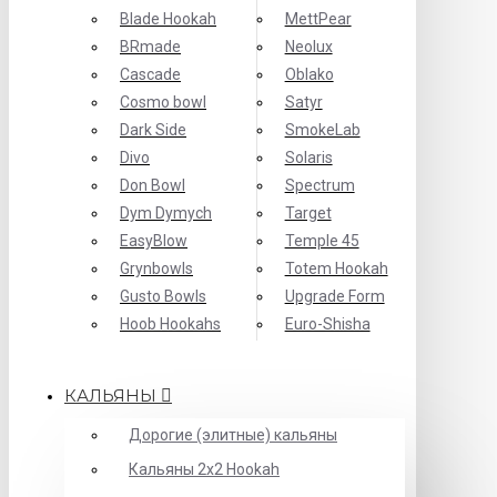
Blade Hookah
MettPear
BRmade
Neolux
Cascade
Oblako
Cosmo bowl
Satyr
Dark Side
SmokeLab
Divo
Solaris
Don Bowl
Spectrum
Dym Dymych
Target
EasyBlow
Temple 45
Grynbowls
Totem Hookah
Gusto Bowls
Upgrade Form
Hoob Hookahs
Еuro-Shisha
КАЛЬЯНЫ
Дорогие (элитные) кальяны
Кальяны 2х2 Hookah