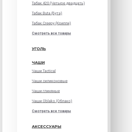
Табак 420 (Четыре двадцать)
Табак Buta (Бута)
Табак Creepy (Криппи)
Смотреть все товары
УГОЛЬ
ЧАШИ
Чаши Tactical
Чаши силиконовые
Чаши глиняные
Чаши Oblako (Облако)
Смотреть все товары
АКСЕССУАРЫ