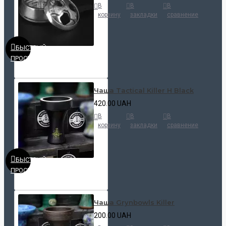
В
В
В
корзину
закладки
сравнение
БЫСТРЫЙ
ПРОСМОТР
Чаша Tactical Killer H Black
420.00 UAH
В
В
В
корзину
закладки
сравнение
БЫСТРЫЙ
ПРОСМОТР
Чаша Grynbowls Killer
200.00 UAH