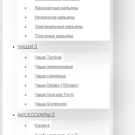
Квадратные кальяны
Недорогие кальяны
Оригинальные кальяны
Походные кальяны
ЧАШИ
Чаши Tactical
Чаши силиконовые
Чаши глиняные
Чаши Oblako (Облако)
Чаши Upgrade Form
Чаши Grynbowls
АКСЕССУАРЫ
Калауд