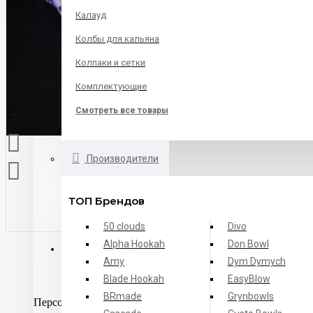
Калауд
Колбы для кальяна
Колпаки и сетки
Комплектующие
Смотреть все товары
Производители
ТОП Брендов
50 clouds
Divo
Alpha Hookah
Don Bowl
ОПИСАНИЕ
ХАРАКТЕРИСТИКИ
ОТЗЫВЫ
Amy
Dym Dymych
Blade Hookah
EasyBlow
BRmade
Grynbowls
Персональный мундштук Gusto Bowls – это незаменимый 