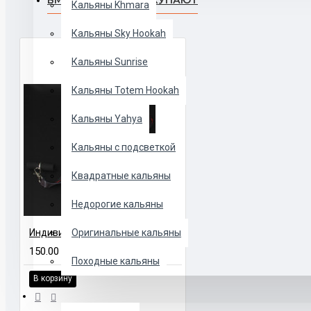
Кальяны Khmara
Кальяны Sky Hookah
Кальяны Sunrise
Кальяны Totem Hookah
Кальяны Yahya
Кальяны с подсветкой
Квадратные кальяны
Недорогие кальяны
Индивидуальный мундштук для кальяна Personalniy.ua "Jordan"
Оригинальные кальяны
150.00 UAH
Походные кальяны
В корзину
ЧАШИ