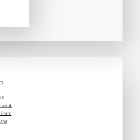
um
45
Hookah
 Form
isha