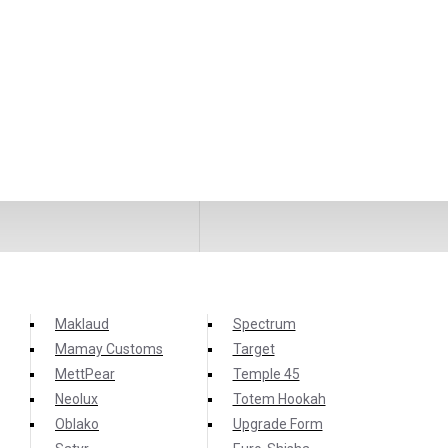
Maklaud
Spectrum
Mamay Customs
Target
MettPear
Temple 45
Neolux
Totem Hookah
Oblako
Upgrade Form
аксессуар в культуре курения