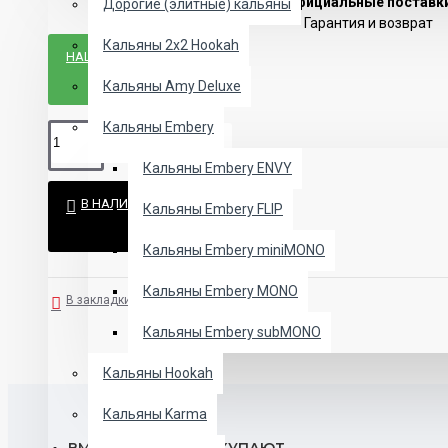
Официальные поставк
Дорогие (элитные) кальяны
Гарантия и возврат
Кальяны 2х2 Hookah
НАШЛИ ДЕШЕВЛЕ?
Кальяны Amy Deluxe
Кальяны Embery
Кальяны Embery ENVY
В НАЛИЧИИ
Кальяны Embery FLIP
Кальяны Embery miniMONO
Кальяны Embery MONO
В закладки
В сравнение
Кальяны Embery subMONO
Кальяны Hookah
Кальяны Karma
ВМЕСТЕ С ЭТИМ ПОКУПАЮТ