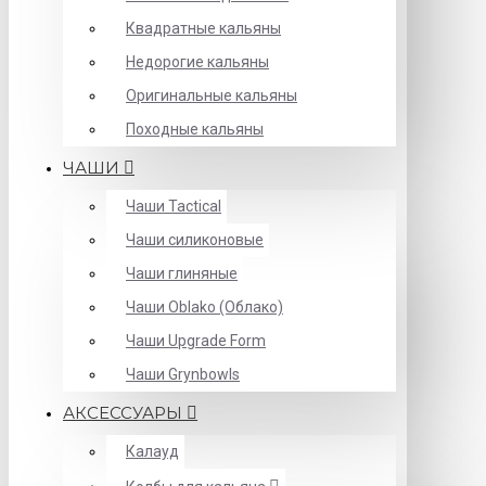
Квадратные кальяны
Недорогие кальяны
Оригинальные кальяны
Походные кальяны
ЧАШИ
Чаши Tactical
Чаши силиконовые
Чаши глиняные
Чаши Oblako (Облако)
Чаши Upgrade Form
Чаши Grynbowls
АКСЕССУАРЫ
Калауд