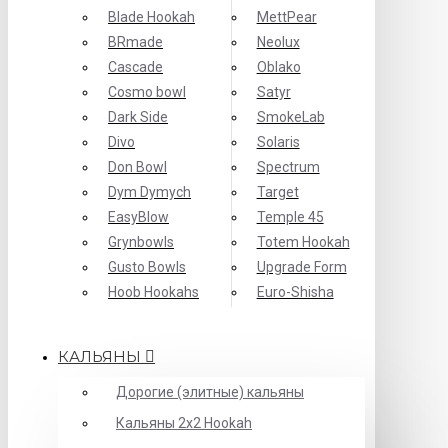
Blade Hookah
MettPear
BRmade
Neolux
Cascade
Oblako
Cosmo bowl
Satyr
Dark Side
SmokeLab
Divo
Solaris
Don Bowl
Spectrum
Dym Dymych
Target
EasyBlow
Temple 45
Grynbowls
Totem Hookah
Gusto Bowls
Upgrade Form
Hoob Hookahs
Еuro-Shisha
КАЛЬЯНЫ
Дорогие (элитные) кальяны
Кальяны 2х2 Hookah