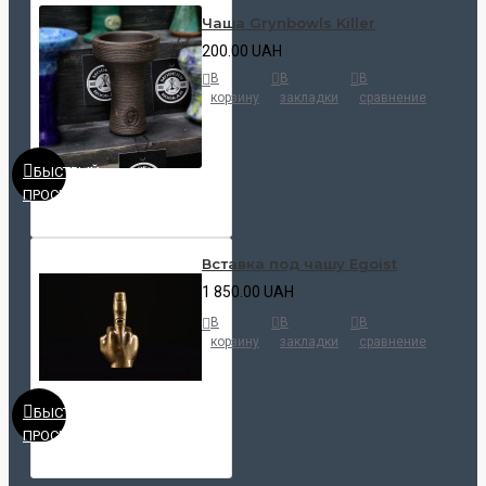
Чаша Grynbowls Killer
200.00 UAH
В
В
В
корзину
закладки
сравнение
БЫСТРЫЙ
ПРОСМОТР
Вставка под чашу Egoist
1 850.00 UAH
В
В
В
корзину
закладки
сравнение
БЫСТРЫЙ
ПРОСМОТР