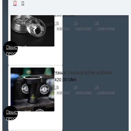
Калауд Kaloud Lotus
200.00 UAH
В
В
В
корзину
закладки
сравнение
БЫСТРЫЙ
ПРОСМОТР
Чаша Tactical Killer H Black
420.00 UAH
В
В
В
корзину
закладки
сравнение
БЫСТРЫЙ
ПРОСМОТР