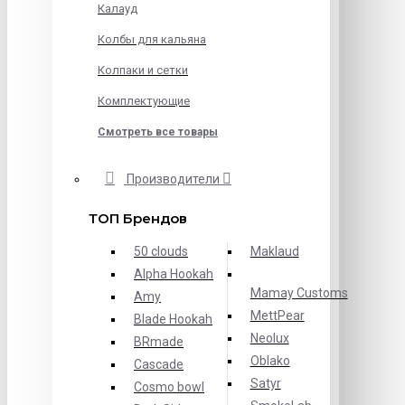
Калауд
Колбы для кальяна
Колпаки и сетки
Комплектующие
Смотреть все товары
Производители
ТОП Брендов
50 clouds
Maklaud
Alpha Hookah
Mamay Customs
Amy
MettPear
Blade Hookah
Neolux
BRmade
Oblako
Cascade
Satyr
Cosmo bowl