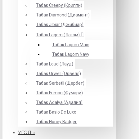
Табак Creepy (Криппи)
Табак Diamond (Диамант)
Табак Jibiar (Джибиар)
Табак Lagom (Лагом)
Табак Lagom Main
Табак Lagom Navy
Табак Loud (Лауд)
Табак Orwell (Орвелл)
Табак Serbetli (Щербет)
Табак Fumari (Фумари)
Табак Adalya (Адалия)
Табак Basio De Luxe
Табак Honey Badger
УГОЛЬ