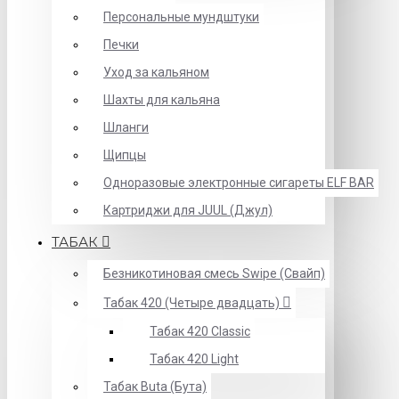
Персональные мундштуки
Печки
Уход за кальяном
Шахты для кальяна
Шланги
Щипцы
Одноразовые электронные сигареты ELF BAR
Картриджи для JUUL (Джул)
ТАБАК
Безникотиновая смесь Swipe (Свайп)
Табак 420 (Четыре двадцать)
Табак 420 Classic
Табак 420 Light
Табак Buta (Бута)