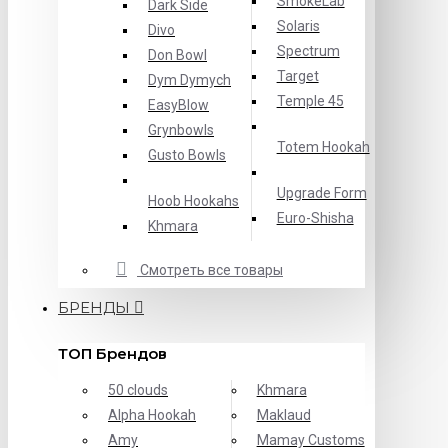
SmokeLab
Dark Side
Solaris
Divo
Spectrum
Don Bowl
Target
Dym Dymych
Temple 45
EasyBlow
Grynbowls
Totem Hookah
Gusto Bowls
Upgrade Form
Hoob Hookahs
Еuro-Shisha
Khmara
Смотреть все товары
БРЕНДЫ
ТОП Брендов
50 clouds
Khmara
Alpha Hookah
Maklaud
Amy
Mamay Customs