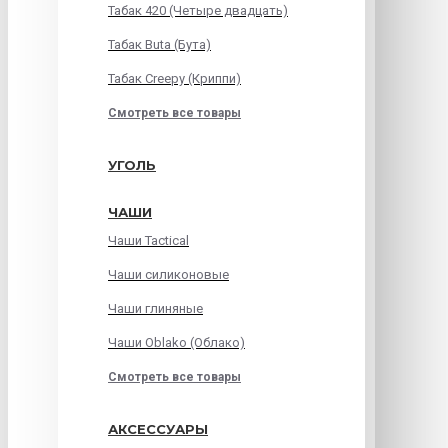
Табак 420 (Четыре двадцать)
Табак Buta (Бута)
Табак Creepy (Криппи)
Смотреть все товары
УГОЛЬ
ЧАШИ
Чаши Tactical
Чаши силиконовые
Чаши глиняные
Чаши Oblako (Облако)
Смотреть все товары
АКСЕССУАРЫ