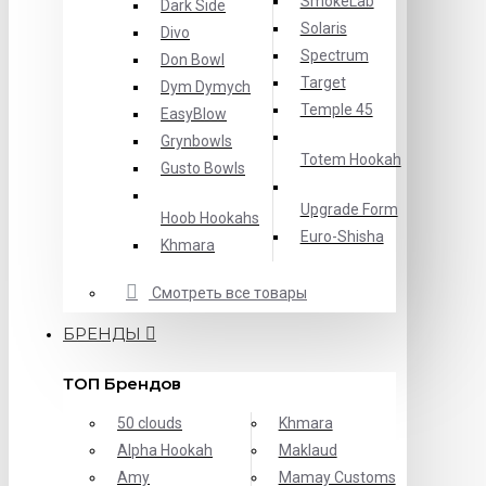
SmokeLab
Dark Side
Solaris
Divo
Spectrum
Don Bowl
Target
Dym Dymych
Temple 45
EasyBlow
Grynbowls
Totem Hookah
Gusto Bowls
Upgrade Form
Hoob Hookahs
Еuro-Shisha
Khmara
Смотреть все товары
БРЕНДЫ
ТОП Брендов
50 clouds
Khmara
Alpha Hookah
Maklaud
Amy
Mamay Customs