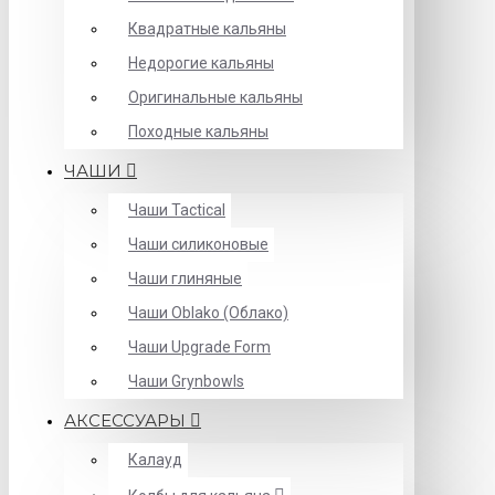
Квадратные кальяны
Недорогие кальяны
Оригинальные кальяны
Походные кальяны
ЧАШИ
Чаши Tactical
Чаши силиконовые
Чаши глиняные
Чаши Oblako (Облако)
Чаши Upgrade Form
Чаши Grynbowls
АКСЕССУАРЫ
Калауд