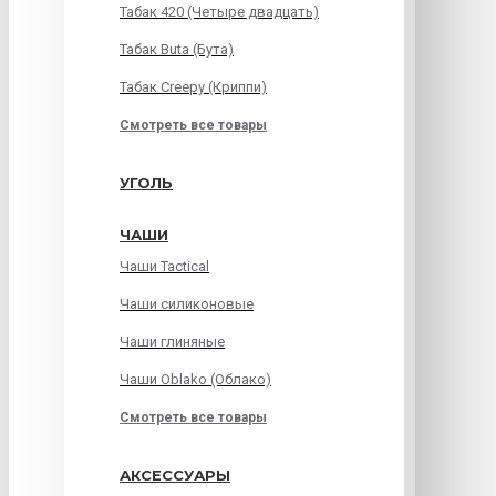
Табак 420 (Четыре двадцать)
Табак Buta (Бута)
Табак Creepy (Криппи)
Смотреть все товары
УГОЛЬ
ЧАШИ
Чаши Tactical
Чаши силиконовые
Чаши глиняные
Чаши Oblako (Облако)
Смотреть все товары
АКСЕССУАРЫ