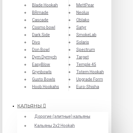
Blade Hookah
MettPear
BRmade
Neolux
Cascade
Oblako
Cosmo bowl
Satyr
Dark Side
SmokeLab
Divo
Solaris
Don Bowl
Spectrum
Dym Dymych
Target
EasyBlow
Temple 45
Grynbowls
Totem Hookah
Gusto Bowls
Upgrade Form
Hoob Hookahs
Еuro-Shisha
КАЛЬЯНЫ
Дорогие (элитные) кальяны
Кальяны 2х2 Hookah