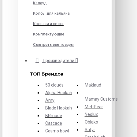
Калауд
Колбы для кальяна
Колпаки и сетки
Комплектующие
Смотреть все товары
Производители
ТОП Брендов
50 clouds
Maklaud
Alpha Hookah
Mamay Customs
Amy
MettPear
Blade Hookah
Neolux
BRmade
Oblako
Cascade
Satyr
Cosmo bowl