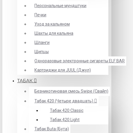
Персональные мундштуки
Печки
Уход за кальяном
Шахты для кальяна
Шланги
Щипцы
Одноразовые электронные сигареты ELF BAR
Картриджи для JUUL (Джул)
ТАБАК
Безникотиновая смесь Swipe (Свайп)
Табак 420 (Четыре двадцать)
Табак 420 Classic
Табак 420 Light
Табак Buta (Бута)