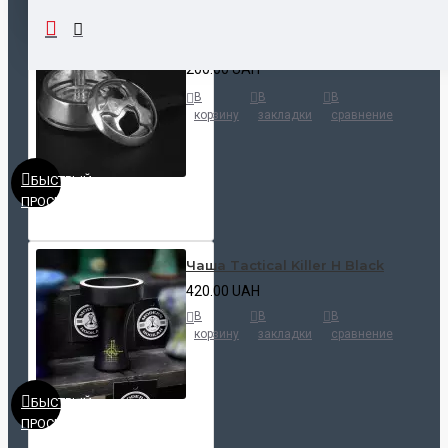
Калауд Kaloud Lotus
200.00 UAH
В
В
В
корзину
закладки
сравнение
БЫСТРЫЙ
ПРОСМОТР
Чаша Tactical Killer H Black
420.00 UAH
В
В
В
корзину
закладки
сравнение
БЫСТРЫЙ
ПРОСМОТР