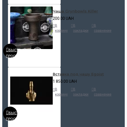
Чаша Grynbowls Killer
200.00 UAH
В
В
В
корзину
закладки
сравнение
БЫСТРЫЙ
ПРОСМОТР
Вставка под чашу Egoist
1 850.00 UAH
В
В
В
корзину
закладки
сравнение
БЫСТРЫЙ
ПРОСМОТР