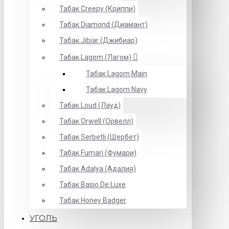
Табак Creepy (Криппи)
Табак Diamond (Диамант)
Табак Jibiar (Джибиар)
Табак Lagom (Лагом)
Табак Lagom Main
Табак Lagom Navy
Табак Loud (Лауд)
Табак Orwell (Орвелл)
Табак Serbetli (Щербет)
Табак Fumari (Фумари)
Табак Adalya (Адалия)
Табак Basio De Luxe
Табак Honey Badger
УГОЛЬ