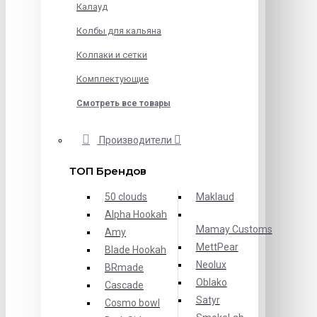
Калауд
Колбы для кальяна
Колпаки и сетки
Комплектующие
Смотреть все товары
Производители
ТОП Брендов
50 clouds
Maklaud
Alpha Hookah
Mamay Customs
Amy
MettPear
Blade Hookah
Neolux
BRmade
Oblako
Cascade
Satyr
Cosmo bowl