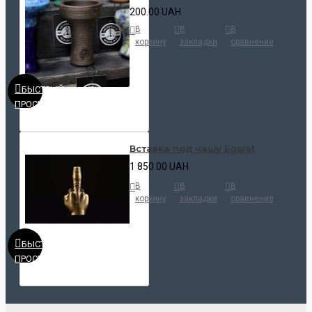
200.00 UAH
В
В
В
корзину
закладки
сравнение
БЫСТРЫЙ
ПРОСМОТР
Вставка под чашу Egoist
1 850.00 UAH
В
В
В
корзину
закладки
сравнение
БЫСТРЫЙ
ПРОСМОТР