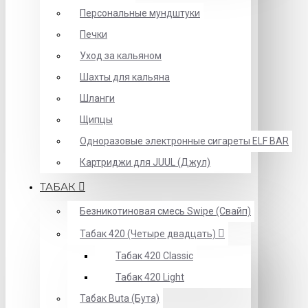
Персональные мундштуки
Печки
Уход за кальяном
Шахты для кальяна
Шланги
Щипцы
Одноразовые электронные сигареты ELF BAR
Картриджи для JUUL (Джул)
ТАБАК
Безникотиновая смесь Swipe (Свайп)
Табак 420 (Четыре двадцать)
Табак 420 Classic
Табак 420 Light
Табак Buta (Бута)