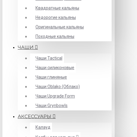
Квадратные кальяны
Недорогие кальяны
Оригинальные кальяны
Походные кальяны
ЧАШИ
Чаши Tactical
Чаши силиконовые
Чаши глиняные
Чаши Oblako (Облако)
Чаши Upgrade Form
Чаши Grynbowls
АКСЕССУАРЫ
Калауд