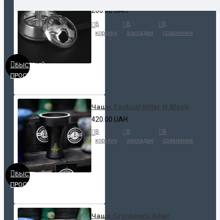
200.00 UAH
В
В
В
корзину
закладки
сравнение
БЫСТРЫЙ
ПРОСМОТР
Чаша Tactical Killer H Black
420.00 UAH
В
В
В
корзину
закладки
сравнение
БЫСТРЫЙ
ПРОСМОТР
Чаша Grynbowls Killer