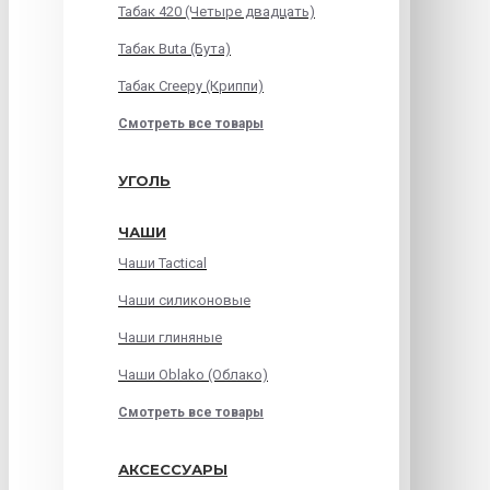
Табак 420 (Четыре двадцать)
Табак Buta (Бута)
Табак Creepy (Криппи)
Смотреть все товары
УГОЛЬ
ЧАШИ
Чаши Tactical
Чаши силиконовые
Чаши глиняные
Чаши Oblako (Облако)
Смотреть все товары
АКСЕССУАРЫ