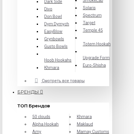
SmokeLab
Dark Side
Solaris
Divo
Spectrum
Don Bowl
Target
Dym Dymych
Temple 45
EasyBlow
Grynbowls
Totem Hookah
Gusto Bowls
Upgrade Form
Hoob Hookahs
Еuro-Shisha
Khmara
Смотреть все товары
БРЕНДЫ
ТОП Брендов
50 clouds
Khmara
Alpha Hookah
Maklaud
Amy
Mamay Customs