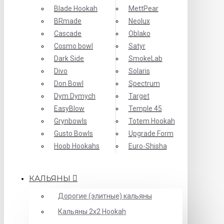
Blade Hookah
MettPear
BRmade
Neolux
Cascade
Oblako
Cosmo bowl
Satyr
Dark Side
SmokeLab
Divo
Solaris
Don Bowl
Spectrum
Dym Dymych
Target
EasyBlow
Temple 45
Grynbowls
Totem Hookah
Gusto Bowls
Upgrade Form
Hoob Hookahs
Еuro-Shisha
КАЛЬЯНЫ
Дорогие (элитные) кальяны
Кальяны 2х2 Hookah