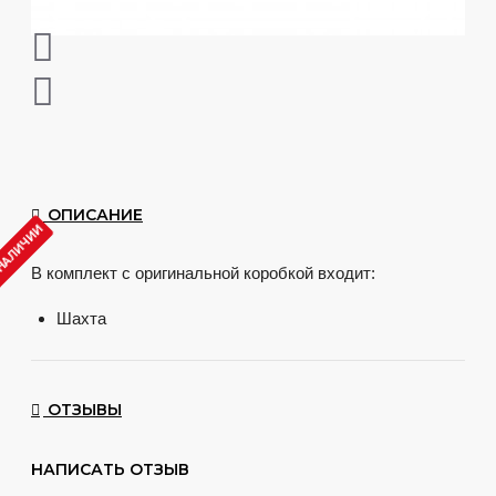
ОПИСАНИЕ
 НАЛИЧИИ
В комплект с оригинальной коробкой входит:
Шахта
Мундштук
Шланг
Коннекторы
ОТЗЫВЫ
Отлично сочетается с колбами
Candy Loop
,
Богема
,
Drop
.
НАПИСАТЬ ОТЗЫВ