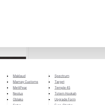
Maklaud
Spectrum
Mamay Customs
Target
MettPear
Temple 45
Neolux
Totem Hookah
Oblako
Upgrade Form