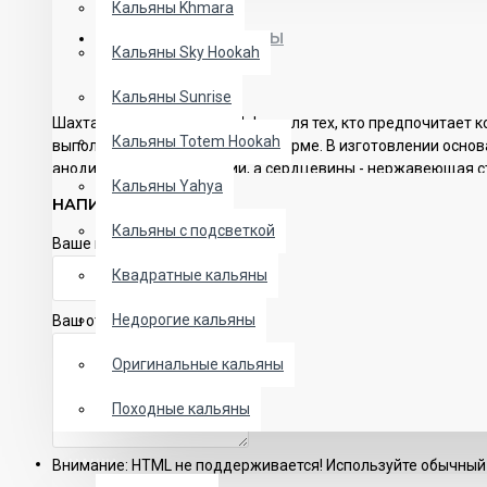
Кальяны Khmara
ОПИСАНИЕ
ОТЗЫВЫ
Кальяны Sky Hookah
Кальяны Sunrise
Шахта для кальяна Hoob Nula – для тех, кто предпочитает 
Кальяны Totem Hookah
выполненная в оригинальной форме. В изготовлении основ
анодированный алюминий, а сердцевины - нержавеющая с
Кальяны Yahya
НАПИСАТЬ ОТЗЫВ
Конструкция Hoob Nula с одной стороны простая, но вместе
шахта долго прослужит.
Кальяны с подсветкой
Ваше имя:
В составе изделия не содержится вредных примесей, кото
Квадратные кальяны
впечатления от курения. Шахта Hoob Nula - отличный выбо
Недорогие кальяны
Ваш отзыв
Оригинальные кальяны
Походные кальяны
ЧАШИ
Внимание:
HTML не поддерживается! Используйте обычный 