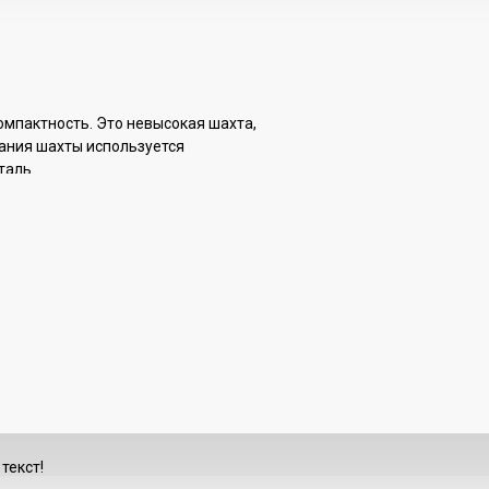
компактность. Это невысокая шахта,
ания шахты используется
таль.
 с тем очень надежная, поэтому
рые вредят здоровью или портят
р для каждого любителя кальяна.
текст!