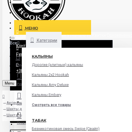
Оплата
Дегустации
Menu
Блог
МЕНЮ
г. Харьков пл.Павловская 5 (начало ул.Квитки Основяненко
Войти
Категории
Все
Контакты
Все
Регистрация
КАЛЬЯНЫ
Дорогие (элитные) кальяны
Вход
Аксессуары
+38 (095) 945 04 33
Кальяны 2х2 Hookah
Кальяны
Menu
Регистрация
Кальяны Amy Deluxe
Табак
Кальяны Embery
Уголь
Аксессуары
Список желаний
Смотреть все товары
Шахты для кальяна
Чаши
Шахта Hoob Nula
ТАБАК
Сравнить
Безникотиновая смесь Swipe (Свайп)