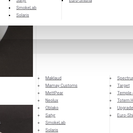
Satyr
Еuro-Shisha
SmokeLab
Solaris
Maklaud
Spectr
Mamay Customs
Target
MettPear
Temple 
Neolux
Totem 
Oblako
Upgrade
Satyr
Еuro-Sh
s
SmokeLab
Solaris