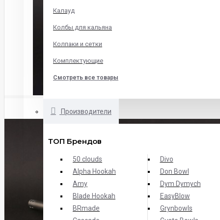
Калауд
Колбы для кальяна
Колпаки и сетки
Комплектующие
Смотреть все товары
Производители
ТОП Брендов
50 clouds
Divo
Alpha Hookah
Don Bowl
Amy
Dym Dymych
Blade Hookah
EasyBlow
BRmade
Grynbowls