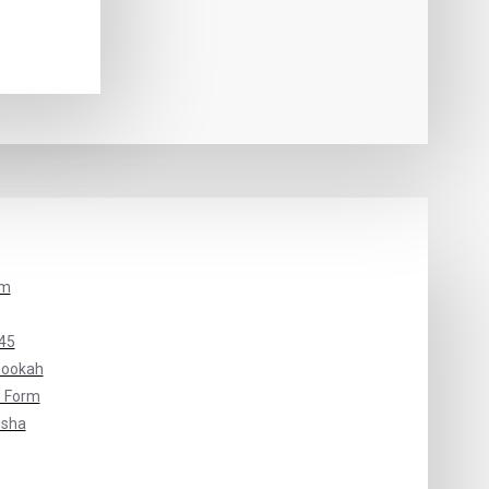
um
45
Hookah
 Form
isha