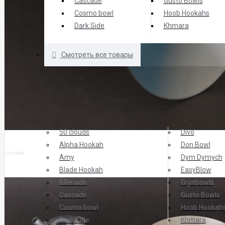
Cascade
Gusto Bowls
Cosmo bowl
Hoob Hookahs
Dark Side
Khmara
Смотреть все товары
БРЕНДЫ
ТОП Брендов
50 clouds
Divo
Alpha Hookah
Don Bowl
Amy
Dym Dymych
Blade Hookah
EasyBlow
BRmade
Grynbowls
Cascade
Gusto Bowls
Cosmo bowl
Hoob Hookah
Dark Side
Khmara