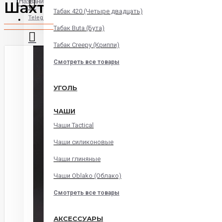
Шахта Hoob Nula
Табак 420 (Четыре двадцать)
Telegram
Табак Buta (Бута)
Табак Creepy (Криппи)
Instagram
Смотреть все товары
WatsApp
УГОЛЬ
ЧАШИ
Viber
Чаши Tactical
Корзина
Чаши силиконовые
Чаши глиняные
В корзине пусто!
Чаши Oblako (Облако)
Смотреть все товары
АКСЕССУАРЫ