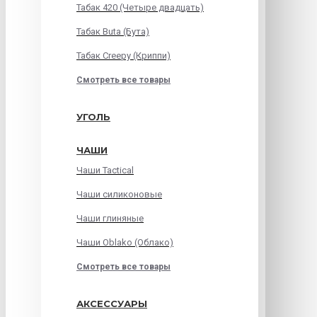
Табак 420 (Четыре двадцать)
Табак Buta (Бута)
Табак Creepy (Криппи)
Смотреть все товары
УГОЛЬ
ЧАШИ
Чаши Tactical
Чаши силиконовые
Чаши глиняные
Чаши Oblako (Облако)
Смотреть все товары
АКСЕССУАРЫ