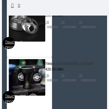
Калауд Kaloud Lotus
200.00 UAH
В
В
В
корзину
закладки
сравнение
БЫСТРЫЙ
ПРОСМОТР
Чаша Tactical Killer H Black
420.00 UAH
В
В
В
корзину
закладки
сравнение
БЫСТРЫЙ
ПРОСМОТР