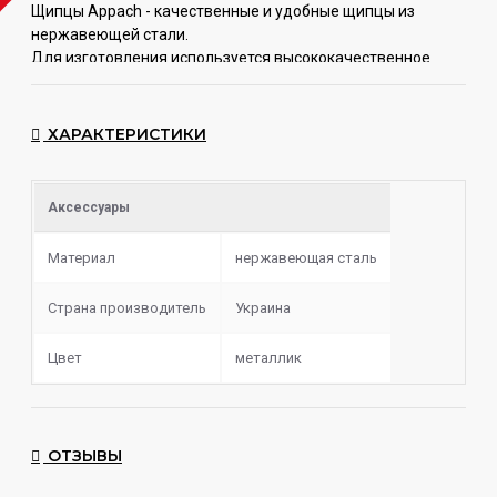
Щипцы Appach - качественные и удобные щипцы из
нержавеющей стали.
Для
изготовления используется высококачественное
оборудование, а конечная стадия
работ проводится
вручную, чтобы создать максимально идеальный продукт.
Щипцы от компании
Appach
хорошо и удобно лежат в
ХАРАКТЕРИСТИКИ
руке, надежно удерживают угольки – с ними не будет
никаких проблем в работе.
Аксессуары
Материал
нержавеющая сталь
Страна производитель
Украина
Цвет
металлик
ОТЗЫВЫ