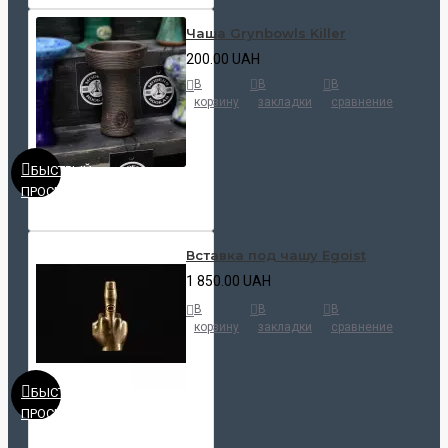
Чаша Grynbowls Killer
200.00 UAH
В
В
В
корзину
закладки
сравнение
БЫСТРЫЙ
ПРОСМОТР
Вставка под чашу Egoist
1 850.00 UAH
В
В
В
корзину
закладки
сравнение
БЫСТРЫЙ
ПРОСМОТР