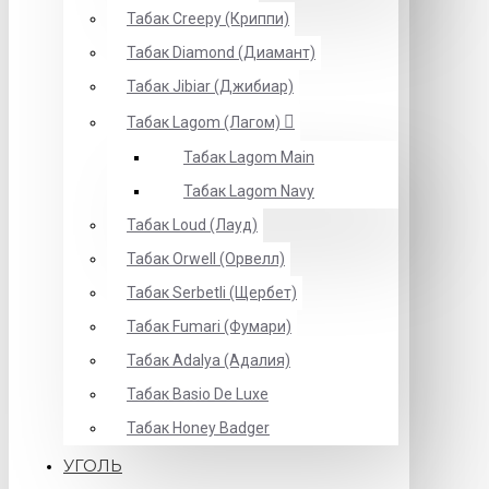
Табак Creepy (Криппи)
Табак Diamond (Диамант)
Табак Jibiar (Джибиар)
Табак Lagom (Лагом)
Табак Lagom Main
Табак Lagom Navy
Табак Loud (Лауд)
Табак Orwell (Орвелл)
Табак Serbetli (Щербет)
Табак Fumari (Фумари)
Табак Adalya (Адалия)
Табак Basio De Luxe
Табак Honey Badger
УГОЛЬ