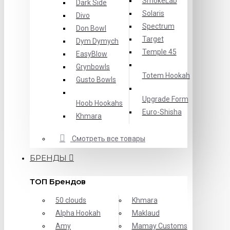
SmokeLab
Dark Side
Solaris
Divo
Spectrum
Don Bowl
Target
Dym Dymych
Temple 45
EasyBlow
Grynbowls
Totem Hookah
Gusto Bowls
Upgrade Form
Hoob Hookahs
Еuro-Shisha
Khmara
Смотреть все товары
БРЕНДЫ
ТОП Брендов
50 clouds
Khmara
Alpha Hookah
Maklaud
Amy
Mamay Customs