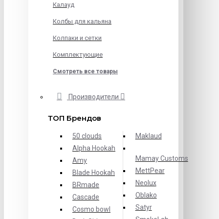
Калауд
Колбы для кальяна
Колпаки и сетки
Комплектующие
Смотреть все товары
Производители
ТОП Брендов
50 clouds
Maklaud
Alpha Hookah
Mamay Customs
Amy
MettPear
Blade Hookah
Neolux
BRmade
Oblako
Cascade
Satyr
Cosmo bowl