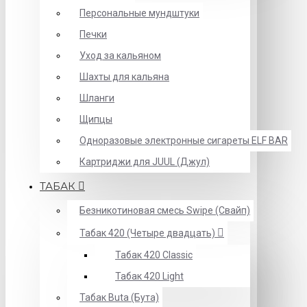
Персональные мундштуки
Печки
Уход за кальяном
Шахты для кальяна
Шланги
Щипцы
Одноразовые электронные сигареты ELF BAR
Картриджи для JUUL (Джул)
ТАБАК
Безникотиновая смесь Swipe (Свайп)
Табак 420 (Четыре двадцать)
Табак 420 Classic
Табак 420 Light
Табак Buta (Бута)