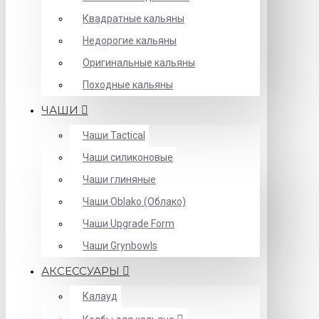
Квадратные кальяны
Недорогие кальяны
Оригинальные кальяны
Походные кальяны
ЧАШИ
Чаши Tactical
Чаши силиконовые
Чаши глиняные
Чаши Oblako (Облако)
Чаши Upgrade Form
Чаши Grynbowls
АКСЕССУАРЫ
Калауд