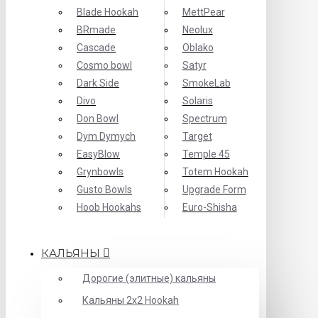
Blade Hookah
MettPear
BRmade
Neolux
Cascade
Oblako
Cosmo bowl
Satyr
Dark Side
SmokeLab
Divo
Solaris
Don Bowl
Spectrum
Dym Dymych
Target
EasyBlow
Temple 45
Grynbowls
Totem Hookah
Gusto Bowls
Upgrade Form
Hoob Hookahs
Еuro-Shisha
КАЛЬЯНЫ
Дорогие (элитные) кальяны
Кальяны 2х2 Hookah