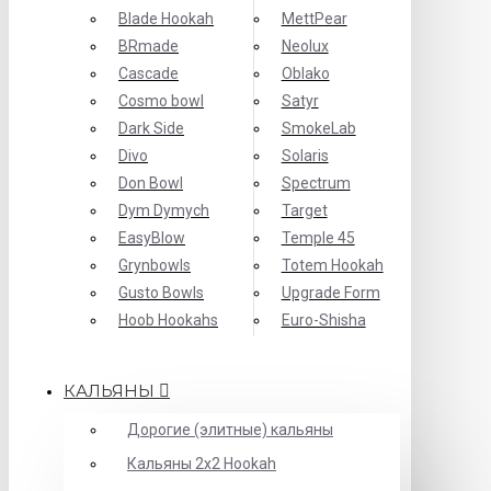
Blade Hookah
MettPear
BRmade
Neolux
Cascade
Oblako
Cosmo bowl
Satyr
Dark Side
SmokeLab
Divo
Solaris
Don Bowl
Spectrum
Dym Dymych
Target
EasyBlow
Temple 45
Grynbowls
Totem Hookah
Gusto Bowls
Upgrade Form
Hoob Hookahs
Еuro-Shisha
КАЛЬЯНЫ
Дорогие (элитные) кальяны
Кальяны 2х2 Hookah