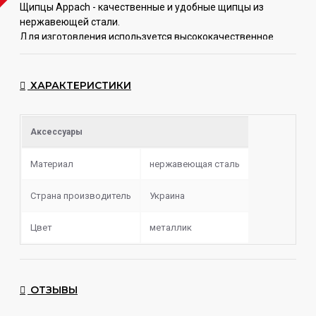
Щипцы Appach - качественные и удобные щипцы из
нержавеющей стали.
Для
изготовления используется высококачественное
оборудование, а конечная стадия
работ проводится
вручную, чтобы создать максимально идеальный продукт.
Щипцы от компании
Appach
хорошо и удобно лежат в
ХАРАКТЕРИСТИКИ
руке, надежно удерживают угольки – с ними не будет
никаких проблем в работе.
Аксессуары
Материал
нержавеющая сталь
Страна производитель
Украина
Цвет
металлик
ОТЗЫВЫ