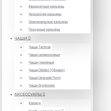
Квадратные кальяны
Недорогие кальяны
Оригинальные кальяны
Походные кальяны
ЧАШИ
Чаши Tactical
Чаши силиконовые
Чаши глиняные
Чаши Oblako (Облако)
Чаши Upgrade Form
Чаши Grynbowls
АКСЕССУАРЫ
Калауд