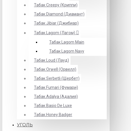
Табак Creepy (Криппи)
Табак Diamond (Диамант)
Табак Jibiar (Джибиар)
Табак Lagom (Лагом)
Табак Lagom Main
Табак Lagom Navy
Табак Loud (Лауд)
Табак Orwell (Орвелл)
Табак Serbetli (Щербет)
Табак Fumari (Фумари)
Табак Adalya (Адалия)
Табак Basio De Luxe
Табак Honey Badger
УГОЛЬ