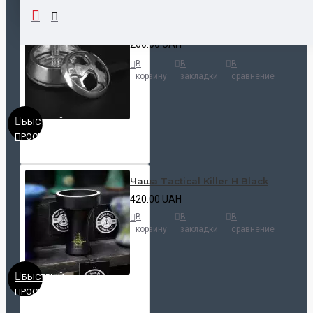
Калауд Kaloud Lotus
200.00 UAH
В
В
В
корзину
закладки
сравнение
БЫСТРЫЙ
ПРОСМОТР
Чаша Tactical Killer H Black
420.00 UAH
В
В
В
корзину
закладки
сравнение
БЫСТРЫЙ
ПРОСМОТР