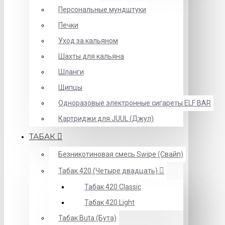
Персональные мундштуки
Печки
Уход за кальяном
Шахты для кальяна
Шланги
Щипцы
Одноразовые электронные сигареты ELF BAR
Картриджи для JUUL (Джул)
ТАБАК
Безникотиновая смесь Swipe (Свайп)
Табак 420 (Четыре двадцать)
Табак 420 Classic
Табак 420 Light
Табак Buta (Бута)