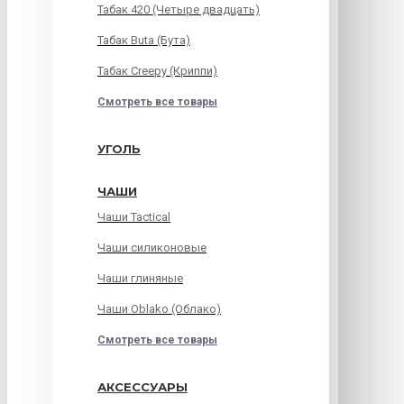
Табак 420 (Четыре двадцать)
Табак Buta (Бута)
Табак Creepy (Криппи)
Смотреть все товары
УГОЛЬ
ЧАШИ
Чаши Tactical
Чаши силиконовые
Чаши глиняные
Чаши Oblako (Облако)
Смотреть все товары
АКСЕССУАРЫ