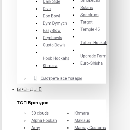
SmokeLab
Dark Side
Solaris
Divo
Spectrum
Don Bowl
Target
Dym Dymych
Temple 45
EasyBlow
Grynbowls
Totem Hookah
Gusto Bowls
Upgrade Form
Hoob Hookahs
Еuro-Shisha
Khmara
Смотреть все товары
БРЕНДЫ
ТОП Брендов
50 clouds
Khmara
Alpha Hookah
Maklaud
Amy
Mamay Customs