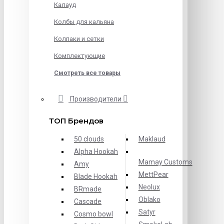
Калауд
Колбы для кальяна
Колпаки и сетки
Комплектующие
Смотреть все товары
Производители
ТОП Брендов
50 clouds
Maklaud
Alpha Hookah
Mamay Customs
Amy
MettPear
Blade Hookah
Neolux
BRmade
Oblako
Cascade
Satyr
Cosmo bowl