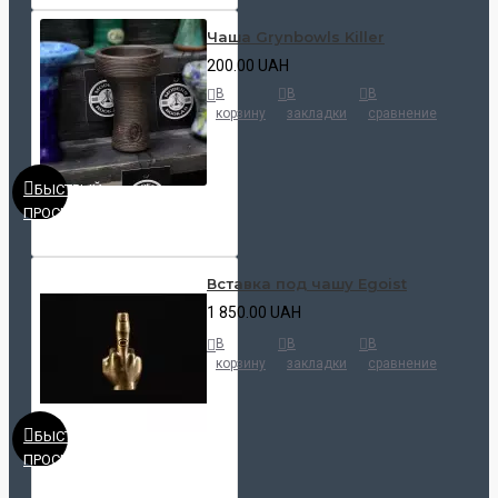
Чаша Grynbowls Killer
200.00 UAH
В
В
В
корзину
закладки
сравнение
БЫСТРЫЙ
ПРОСМОТР
Вставка под чашу Egoist
1 850.00 UAH
В
В
В
корзину
закладки
сравнение
БЫСТРЫЙ
ПРОСМОТР