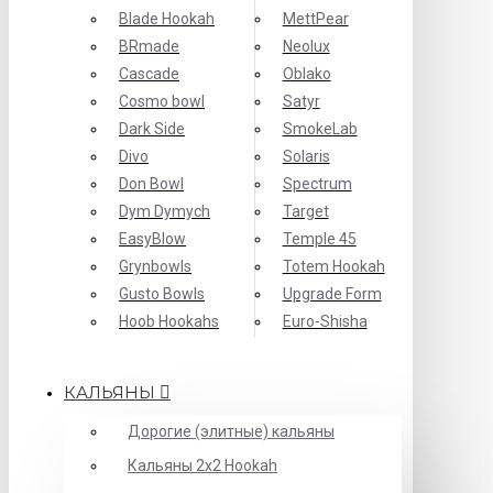
Blade Hookah
MettPear
BRmade
Neolux
Cascade
Oblako
Cosmo bowl
Satyr
Dark Side
SmokeLab
Divo
Solaris
Don Bowl
Spectrum
Dym Dymych
Target
EasyBlow
Temple 45
Grynbowls
Totem Hookah
Gusto Bowls
Upgrade Form
Hoob Hookahs
Еuro-Shisha
КАЛЬЯНЫ
Дорогие (элитные) кальяны
Кальяны 2х2 Hookah