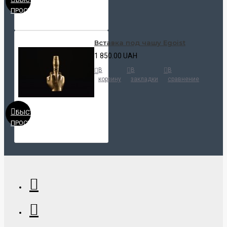
ПРОСМОТР
Вставка под чашу Egoist
1 850.00 UAH
В
В
В
корзину
закладки
сравнение
БЫСТРЫЙ
ПРОСМОТР