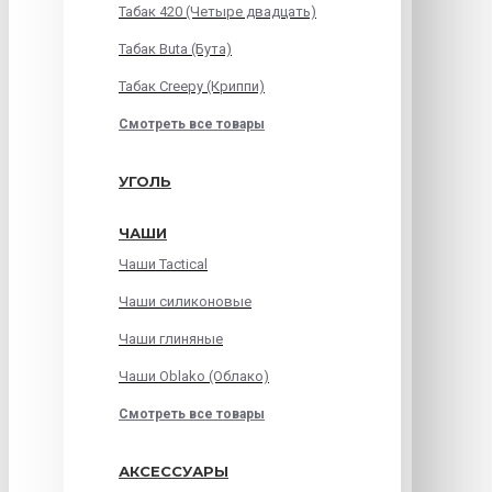
Табак 420 (Четыре двадцать)
Табак Buta (Бута)
Табак Creepy (Криппи)
Смотреть все товары
УГОЛЬ
ЧАШИ
Чаши Tactical
Чаши силиконовые
Чаши глиняные
Чаши Oblako (Облако)
Смотреть все товары
АКСЕССУАРЫ