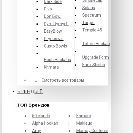
SmokeLab
Dark Side
Solaris
Divo
Spectrum
Don Bowl
Target
Dym Dymych
Temple 45
EasyBlow
Grynbowls
Totem Hookah
Gusto Bowls
Upgrade Form
Hoob Hookahs
Еuro-Shisha
Khmara
Смотреть все товары
БРЕНДЫ
ТОП Брендов
50 clouds
Khmara
Alpha Hookah
Maklaud
Amy
Mamay Customs