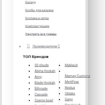
Калауд
Колбы для кальяна
Колпаки и сетки
Комплектующие
Смотреть все товары
Производители
ТОП Брендов
50 clouds
Maklaud
Alpha Hookah
Mamay Customs
Amy
MettPear
Blade Hookah
Neolux
BRmade
Oblako
Cascade
Satyr
Cosmo bowl