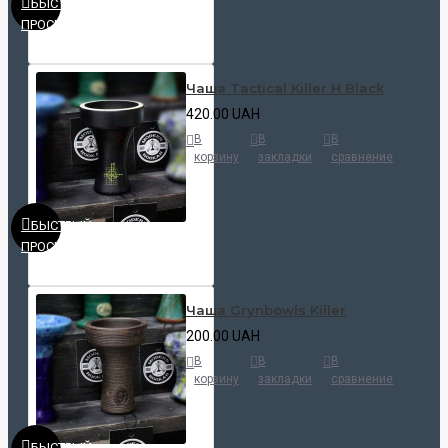
БЫСТРЫЙ
ПРОСМОТР
Чаша Tactical Killer H Black
420.00 UAH
В
В
В
корзину
закладки
сравнение
БЫСТРЫЙ
ПРОСМОТР
Чаша Grynbowls Killer
200.00 UAH
В
В
В
корзину
закладки
сравнение
БЫСТРЫЙ