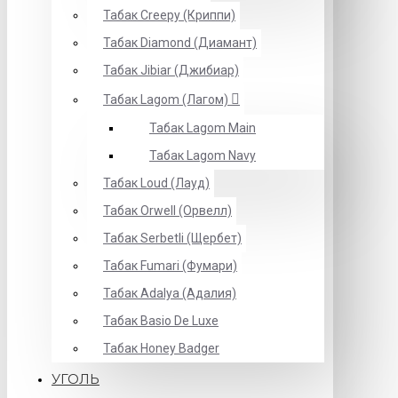
Табак Creepy (Криппи)
Табак Diamond (Диамант)
Табак Jibiar (Джибиар)
Табак Lagom (Лагом)
Табак Lagom Main
Табак Lagom Navy
Табак Loud (Лауд)
Табак Orwell (Орвелл)
Табак Serbetli (Щербет)
Табак Fumari (Фумари)
Табак Adalya (Адалия)
Табак Basio De Luxe
Табак Honey Badger
УГОЛЬ