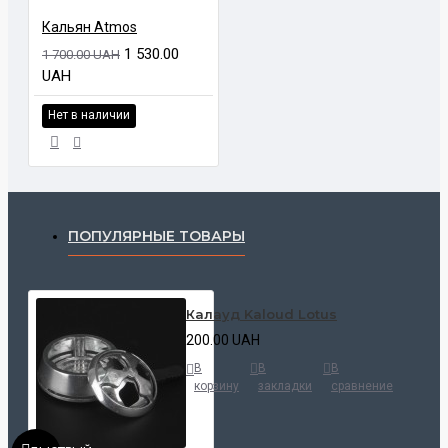
ЧИИ
Кальян Atmos
1 530.00
1 700.00 UAH
UAH
Нет в наличии
ПОПУЛЯРНЫЕ ТОВАРЫ
Калауд Kaloud Lotus
200.00 UAH
В
В
В
корзину
закладки
сравнение