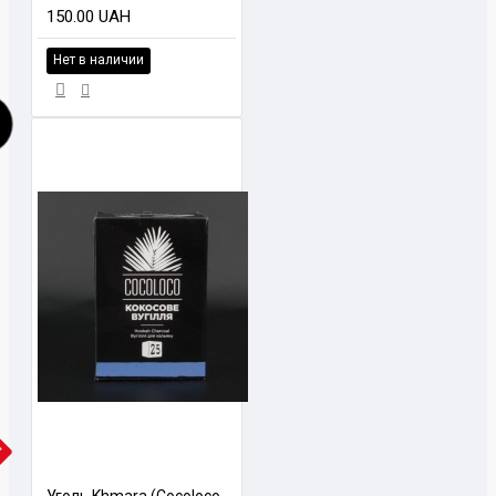
150.00 UAH
Нет в наличии
Я
Уголь Khmara (Cocoloco) 1кг