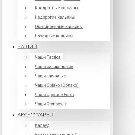
Квадратные кальяны
Недорогие кальяны
Оригинальные кальяны
Походные кальяны
ЧАШИ
Чаши Tactical
Чаши силиконовые
Чаши глиняные
Чаши Oblako (Облако)
Чаши Upgrade Form
Чаши Grynbowls
АКСЕССУАРЫ
Калауд