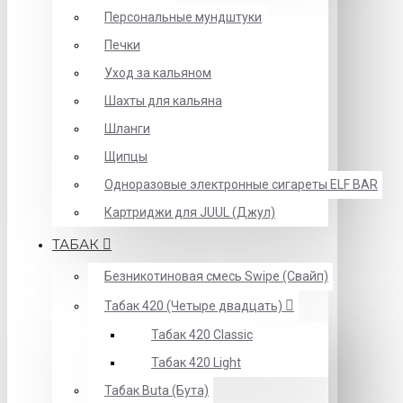
Персональные мундштуки
Печки
Уход за кальяном
Шахты для кальяна
Шланги
Щипцы
Одноразовые электронные сигареты ELF BAR
Картриджи для JUUL (Джул)
ТАБАК
Безникотиновая смесь Swipe (Свайп)
Табак 420 (Четыре двадцать)
Табак 420 Classic
Табак 420 Light
Табак Buta (Бута)