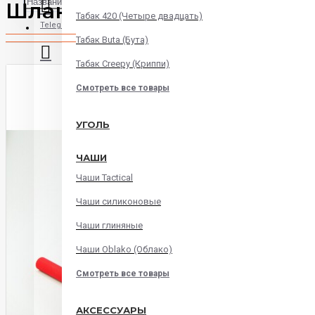
Шланг Khmara Hose Red (So
Табак 420 (Четыре двадцать)
Telegram
Табак Buta (Бута)
Табак Creepy (Криппи)
Instagram
Смотреть все товары
WatsApp
УГОЛЬ
ЧАШИ
Viber
Чаши Tactical
Корзина
Чаши силиконовые
Чаши глиняные
В корзине пусто!
Чаши Oblako (Облако)
Смотреть все товары
АКСЕССУАРЫ