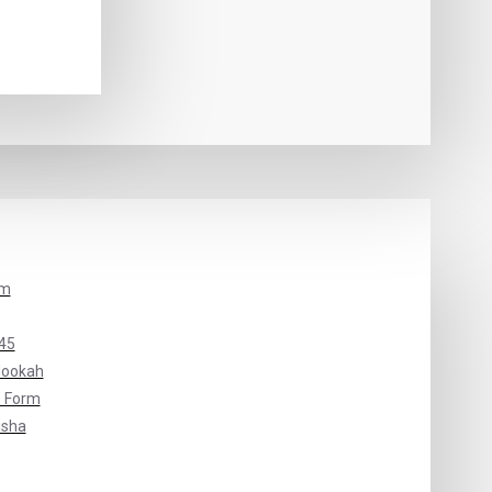
um
45
Hookah
 Form
isha