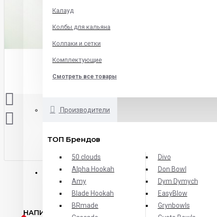
Калауд
Колбы для кальяна
Колпаки и сетки
Комплектующие
Смотреть все товары
Производители
ТОП Брендов
50 clouds
Divo
Alpha Hookah
Don Bowl
ОТЗЫВЫ
Amy
Dym Dymych
Blade Hookah
EasyBlow
BRmade
Grynbowls
НАПИСАТЬ ОТЗЫВ