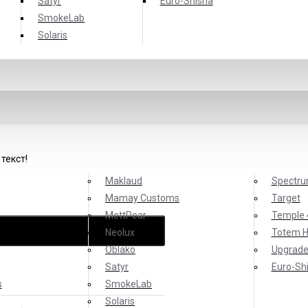
Satyr
Еuro-Shisha
SmokeLab
Solaris
текст!
Maklaud
Spectr
Mamay Customs
Target
MettPear
Temple 
Neolux
Totem 
Oblako
Upgrade
Satyr
Еuro-Sh
s
SmokeLab
Solaris