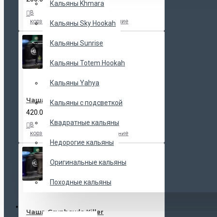
Кальяны Khmara
В
В
В
корзину
закладки
сравнение
Кальяны Sky Hookah
Кальяны Sunrise
Кальяны Totem Hookah
Кальяны Yahya
Чаша Tactical Killer H Black
Кальяны с подсветкой
420.00 UAH
Квадратные кальяны
В
В
В
корзину
закладки
сравнение
Недорогие кальяны
Оригинальные кальяны
Походные кальяны
ЧАШИ
Чаша Grynbowls Killer