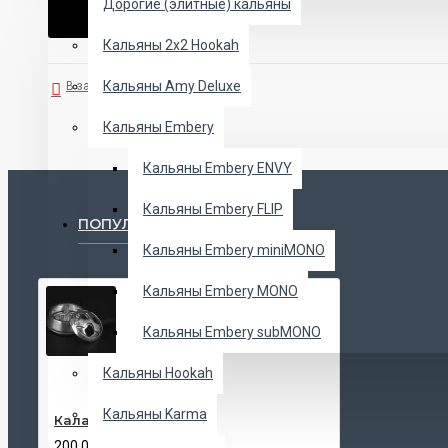
Дорогие (элитные) кальяны
Кальяны 2х2 Hookah
Кальяны Amy Deluxe
В закладки
В сравнение
Кальяны Embery
Кальяны Embery ENVY
Кальяны Embery FLIP
ПОПУЛЯРНЫЕ ТОВАРЫ
Кальяны Embery miniMONO
Кальяны Embery MONO
Кальяны Embery subMONO
Кальяны Hookah
Кальяны Karma
Калауд Kaloud Lotus
200.00 UAH