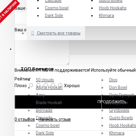
Cascade
Gusto Bowls
Т В НАЛИЧИИ
Cosmo bowl
Hoob Hookahs
Ваше имя:
Dark Side
Khmara
Ваш отзыв
Смотреть все товары
БРЕНДЫ
ТОП Брендов
Внимание:
HTML не поддерживается! Используйте обычный 
Рейтинг
50 clouds
Divo
Плохо
Хорошо
Alpha Hookah
Don Bowl
Amy
Dym Dymych
ПРОДОЛЖИТЬ
Blade Hookah
EasyBlow
BRmade
Grynbowls
Cascade
Gusto Bowls
0 отзывов
-
Написать отзыв
Cosmo bowl
Hoob Hookah
Dark Side
Khmara