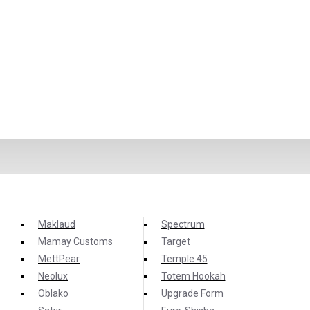
Maklaud
Spectrum
Mamay Customs
Target
MettPear
Temple 45
Neolux
Totem Hookah
Oblako
Upgrade Form