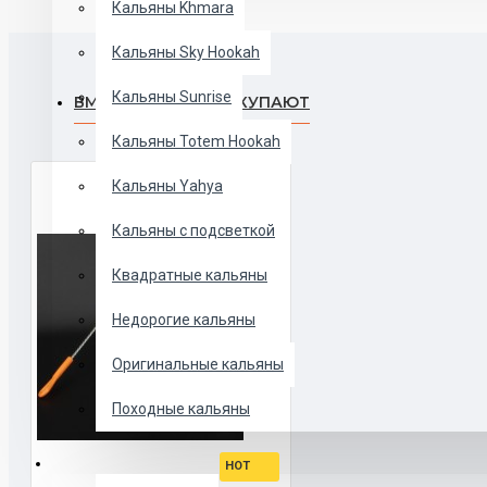
Кальяны Khmara
Кальяны Sky Hookah
Кальяны Sunrise
ВМЕСТЕ С ЭТИМ ПОКУПАЮТ
Кальяны Totem Hookah
Кальяны Yahya
Кальяны с подсветкой
Квадратные кальяны
Недорогие кальяны
Оригинальные кальяны
Походные кальяны
ЧАШИ
HOT