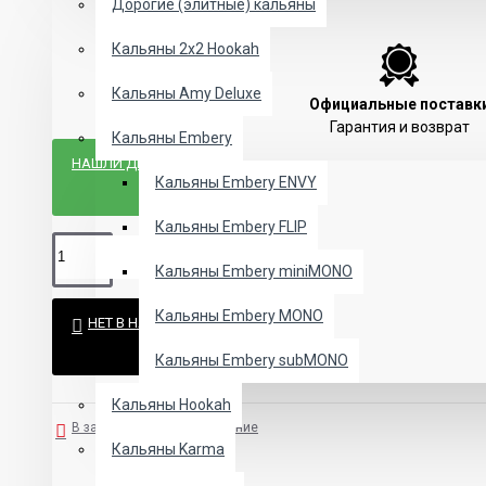
Дорогие (элитные) кальяны
Кальяны 2х2 Hookah
Кальяны Amy Deluxe
Официальные поставк
Гарантия и возврат
Кальяны Embery
НАШЛИ ДЕШЕВЛЕ?
Кальяны Embery ENVY
Кальяны Embery FLIP
Кальяны Embery miniMONO
Кальяны Embery MONO
НЕТ В НАЛИЧИИ
Кальяны Embery subMONO
Кальяны Hookah
В закладки
В сравнение
Кальяны Karma