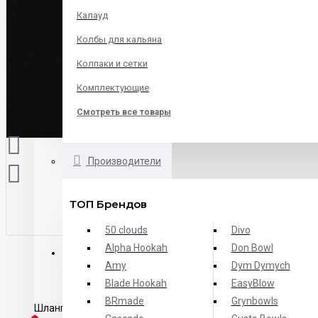
Калауд
Колбы для кальяна
Колпаки и сетки
Комплектующие
Смотреть все товары
Производители
ТОП Брендов
50 clouds
Divo
Alpha Hookah
Don Bowl
ОПИСАНИЕ
ХАРАКТЕРИСТИКИ
ОТЗЫВЫ
Amy
Dym Dymych
Blade Hookah
EasyBlow
BRmade
Grynbowls
Шланг силиконовый Карбон изготовлен из высококачествен