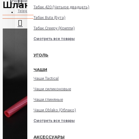
Шланг силиконовый Карб
Табак 420 (Четыре двадцать)
Telegram
Табак Buta (Бута)
Табак Creepy (Криппи)
Instagram
Смотреть все товары
WatsApp
УГОЛЬ
ЧАШИ
Viber
Чаши Tactical
Корзина
Чаши силиконовые
Чаши глиняные
В корзине пусто!
Чаши Oblako (Облако)
Смотреть все товары
АКСЕССУАРЫ