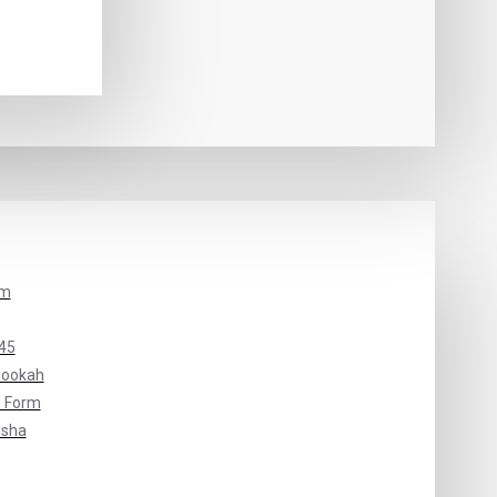
um
45
Hookah
 Form
isha