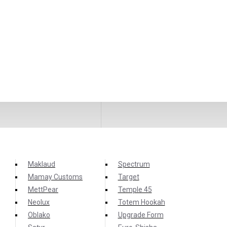
Maklaud
Spectrum
Mamay Customs
Target
MettPear
Temple 45
Neolux
Totem Hookah
Oblako
Upgrade Form
ного силикона, который позволяет