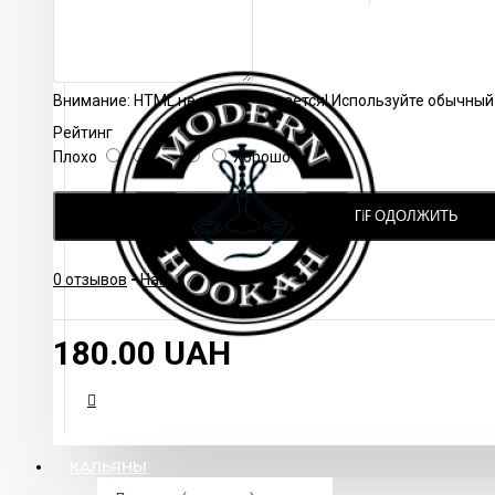
станет достойной заменой любой другой трубки для кальян
Внимание:
HTML не поддерживается! Используйте обычный 
Рейтинг
Плохо
Хорошо
ПРОДОЛЖИТЬ
0 отзывов
-
Написать отзыв
180.00 UAH
КАЛЬЯНЫ