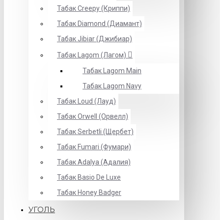
Табак Creepy (Криппи)
Табак Diamond (Диамант)
Табак Jibiar (Джибиар)
Табак Lagom (Лагом)
Табак Lagom Main
Табак Lagom Navy
Табак Loud (Лауд)
Табак Orwell (Орвелл)
Табак Serbetli (Щербет)
Табак Fumari (Фумари)
Табак Adalya (Адалия)
Табак Basio De Luxe
Табак Honey Badger
УГОЛЬ