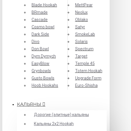
Blade Hookah
MettPear
BRmade
Neolux
Cascade
Oblako
Cosmo bowl
Satyr
Dark Side
SmokeLab
Divo
Solaris
Don Bowl
Spectrum
Dym Dymych
Target
EasyBlow
Temple 45
Grynbowls
Totem Hookah
Gusto Bowls
Upgrade Form
Hoob Hookahs
Еuro-Shisha
КАЛЬЯНЫ
Дорогие (элитные) кальяны
Кальяны 2х2 Hookah