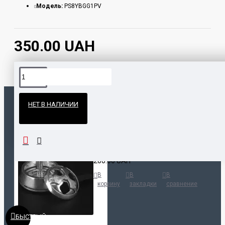
Модель:
PS8YBGG1PV
350.00 UAH
Официальные поставки
НЕТ В НАЛИЧИИ
Гарантия и возврат
ПОПУЛЯРНЫЕ ТОВАРЫ
НАШЛИ ДЕШЕВЛЕ?
Калауд Kaloud Lotus
200.00 UAH
В
В
В
корзину
закладки
сравнение
БЫСТРЫЙ