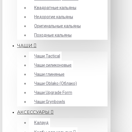
Квадратные кальяны
Недорогие кальяны
Оригинальные кальяны
Походные кальяны
ЧАШИ
Чаши Tactical
Чаши силиконовые
Чаши глиняные
Чаши Oblako (Облако)
Чаши Upgrade Form
Чаши Grynbowls
АКСЕССУАРЫ
Калауд