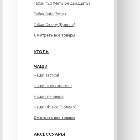
Табак 420 (Четыре двадцать)
Табак Buta (Бута)
Табак Creepy (Криппи)
Смотреть все товары
УГОЛЬ
ЧАШИ
Чаши Tactical
Чаши силиконовые
Чаши глиняные
Чаши Oblako (Облако)
Смотреть все товары
АКСЕССУАРЫ