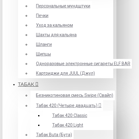
Персональные мундштуки
Печки
Уход за кальяном
Шахты для кальяна
Шланги
Щипцы
Одноразовые электронные сигареты ELF BAR
Картриджи для JUUL (Джул)
ТАБАК
Безникотиновая смесь Swipe (Свайп)
Табак 420 (Четыре двадцать)
Табак 420 Classic
Табак 420 Light
Табак Buta (Бута)