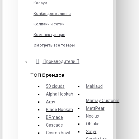
Калауд
Колбы для кальяна
Колпаки и сетки
Комплектующие
Смотреть все товары
Производители
ТОП Брендов
50 clouds
Maklaud
Alpha Hookah
Mamay Customs
Amy
MettPear
Blade Hookah
Neolux
BRmade
Oblako
Cascade
Satyr
Cosmo bowl