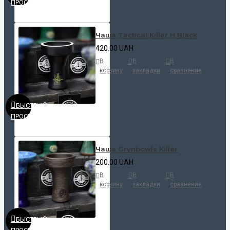
ПРОСМОТР
Чаша Tactical Killer H Black
420.00 UAH
В
В
В
корзину
закладки
сравнение
БЫСТРЫЙ
ПРОСМОТР
Чаша Grynbowls Killer
200.00 UAH
В
В
В
корзину
закладки
сравнение
БЫСТРЫЙ