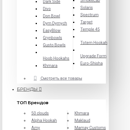
SmokeLab
Dark Side
Solaris
Divo
Spectrum
Don Bowl
Target
Dym Dymych
Temple 45
EasyBlow
Grynbowls
Totem Hookah
Gusto Bowls
Upgrade Form
Hoob Hookahs
Еuro-Shisha
Khmara
Смотреть все товары
БРЕНДЫ
ТОП Брендов
50 clouds
Khmara
Alpha Hookah
Maklaud
Amy
Mamay Customs