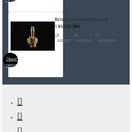
ПРОСМОТР
Вставка под чашу Egoist
1 850.00 UAH
В
В
В
корзину
закладки
сравнение
БЫСТРЫЙ
ПРОСМОТР