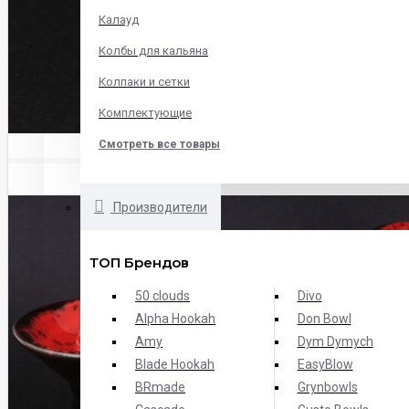
Калауд
Колбы для кальяна
Колпаки и сетки
Комплектующие
Смотреть все товары
Производители
ТОП Брендов
50 clouds
Divo
Alpha Hookah
Don Bowl
Amy
Dym Dymych
Blade Hookah
EasyBlow
BRmade
Grynbowls