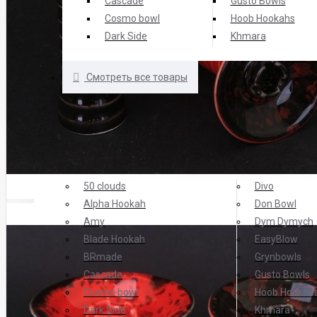
Cascade
Gusto Bowls
Cosmo bowl
Hoob Hookahs
Dark Side
Khmara
Смотреть все товары
БРЕНДЫ
ТОП Брендов
50 clouds
Divo
Alpha Hookah
Don Bowl
Amy
Dym Dymych
Blade Hookah
EasyBlow
BRmade
Grynbowls
Cascade
Gusto Bowls
Cosmo bowl
Hoob Hookah
Dark Side
Khmara