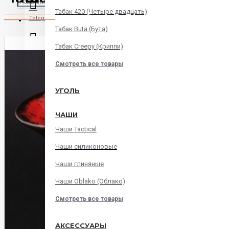
Табак 420 (Четыре двадцать)
Telegram
Табак Buta (Бута)
Табак Creepy (Криппи)
Instagram
Смотреть все товары
WatsApp
УГОЛЬ
ЧАШИ
Viber
Чаши Tactical
Корзина
Чаши силиконовые
Чаши глиняные
В корзине пусто!
Чаши Oblako (Облако)
Смотреть все товары
АКСЕССУАРЫ