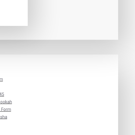
um
45
Hookah
 Form
isha