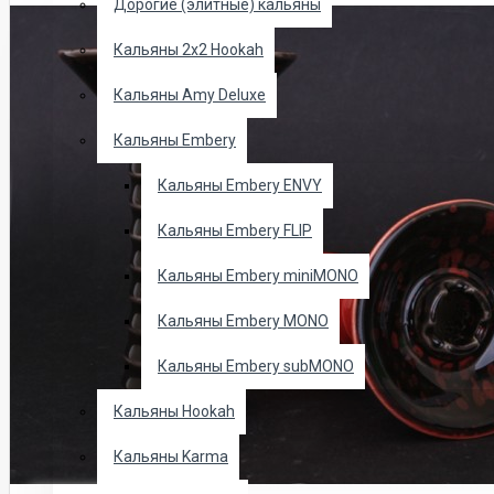
Дорогие (элитные) кальяны
Кальяны 2х2 Hookah
Кальяны Amy Deluxe
Кальяны Embery
Кальяны Embery ENVY
Кальяны Embery FLIP
Кальяны Embery miniMONO
Кальяны Embery MONO
Кальяны Embery subMONO
Кальяны Hookah
Кальяны Karma