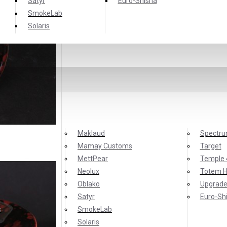
Satyr
Еuro-Shisha
SmokeLab
Solaris
Maklaud
Spectr
Mamay Customs
Target
MettPear
Temple 
Neolux
Totem 
Oblako
Upgrade
Satyr
Еuro-Sh
s
SmokeLab
Solaris