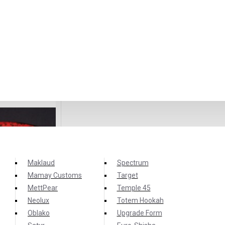
Maklaud
Spectrum
Mamay Customs
Target
MettPear
Temple 45
Neolux
Totem Hookah
Oblako
Upgrade Form