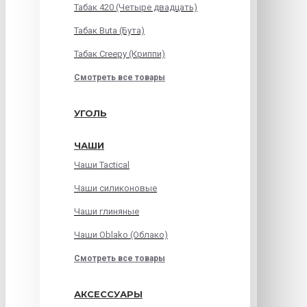
Табак 420 (Четыре двадцать)
Табак Buta (Бута)
Табак Creepy (Криппи)
Смотреть все товары
УГОЛЬ
ЧАШИ
Чаши Tactical
Чаши силиконовые
Чаши глиняные
Чаши Oblako (Облако)
Смотреть все товары
АКСЕССУАРЫ