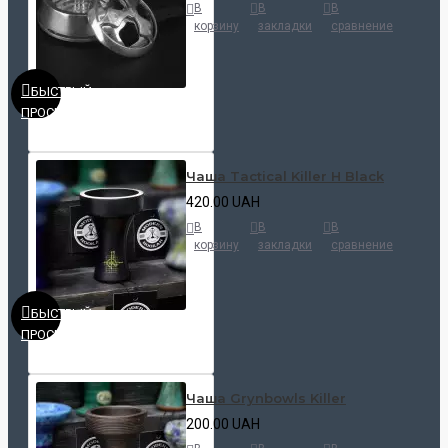
В
В
В
корзину
закладки
сравнение
БЫСТРЫЙ
ПРОСМОТР
Чаша Tactical Killer H Black
420.00 UAH
В
В
В
корзину
закладки
сравнение
БЫСТРЫЙ
ПРОСМОТР
Чаша Grynbowls Killer
200.00 UAH