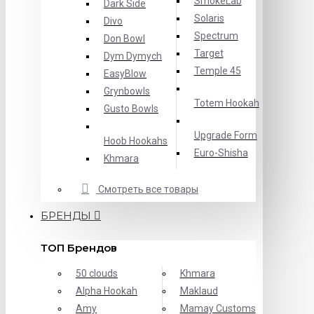
SmokeLab
Dark Side
Solaris
Divo
Spectrum
Don Bowl
Target
Dym Dymych
Temple 45
EasyBlow
Grynbowls
Totem Hookah
Gusto Bowls
Upgrade Form
Hoob Hookahs
Еuro-Shisha
Khmara
Смотреть все товары
БРЕНДЫ
ТОП Брендов
50 clouds
Khmara
Alpha Hookah
Maklaud
Amy
Mamay Customs