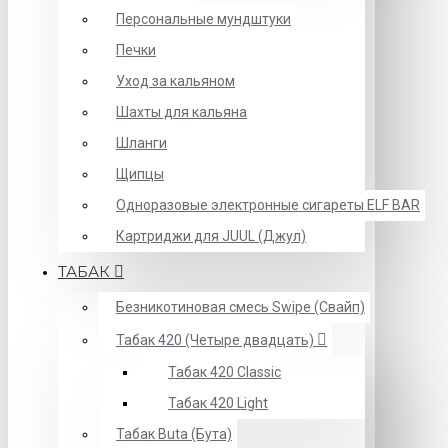
Персональные мундштуки
Печки
Уход за кальяном
Шахты для кальяна
Шланги
Щипцы
Одноразовые электронные сигареты ELF BAR
Картриджи для JUUL (Джул)
ТАБАК
Безникотиновая смесь Swipe (Свайп)
Табак 420 (Четыре двадцать)
Табак 420 Classic
Табак 420 Light
Табак Buta (Бута)