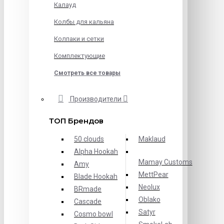
Калауд
Колбы для кальяна
Колпаки и сетки
Комплектующие
Смотреть все товары
Производители
ТОП Брендов
50 clouds
Maklaud
Alpha Hookah
Mamay Customs
Amy
MettPear
Blade Hookah
Neolux
BRmade
Oblako
Cascade
Satyr
Cosmo bowl