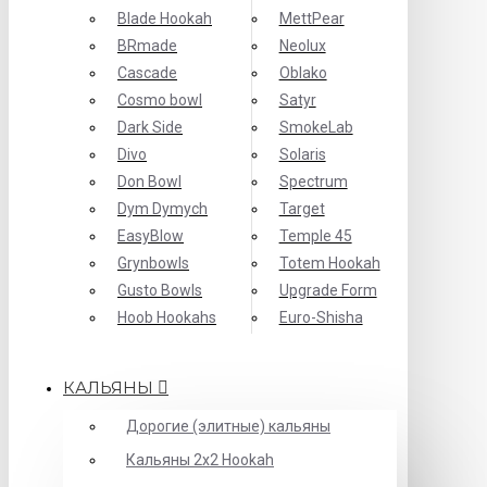
Blade Hookah
MettPear
BRmade
Neolux
Cascade
Oblako
Cosmo bowl
Satyr
Dark Side
SmokeLab
Divo
Solaris
Don Bowl
Spectrum
Dym Dymych
Target
EasyBlow
Temple 45
Grynbowls
Totem Hookah
Gusto Bowls
Upgrade Form
Hoob Hookahs
Еuro-Shisha
КАЛЬЯНЫ
Дорогие (элитные) кальяны
Кальяны 2х2 Hookah