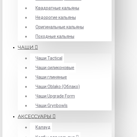
Квадратные кальяны
Недорогие кальяны
Оригинальные кальяны
Походные кальяны
ЧАШИ
Чаши Tactical
Чаши силиконовые
Чаши глиняные
Чаши Oblako (Облако)
Чаши Upgrade Form
Чаши Grynbowls
АКСЕССУАРЫ
Калауд