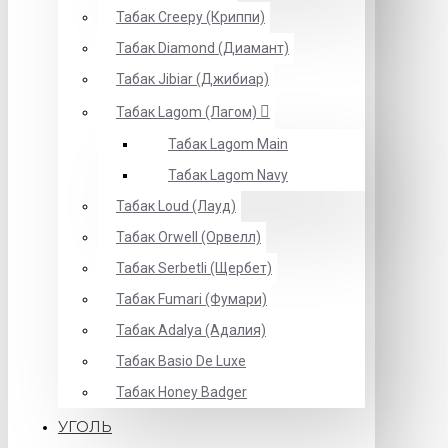
Табак Creepy (Криппи)
Табак Diamond (Диамант)
Табак Jibiar (Джибиар)
Табак Lagom (Лагом)
Табак Lagom Main
Табак Lagom Navy
Табак Loud (Лауд)
Табак Orwell (Орвелл)
Табак Serbetli (Щербет)
Табак Fumari (Фумари)
Табак Adalya (Адалия)
Табак Basio De Luxe
Табак Honey Badger
УГОЛЬ