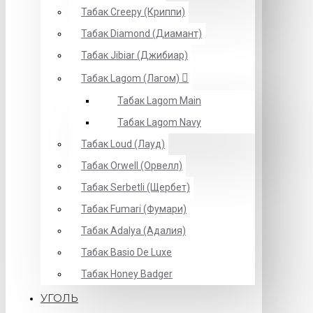
Табак Creepy (Криппи)
Табак Diamond (Диамант)
Табак Jibiar (Джибиар)
Табак Lagom (Лагом)
Табак Lagom Main
Табак Lagom Navy
Табак Loud (Лауд)
Табак Orwell (Орвелл)
Табак Serbetli (Щербет)
Табак Fumari (Фумари)
Табак Adalya (Адалия)
Табак Basio De Luxe
Табак Honey Badger
УГОЛЬ