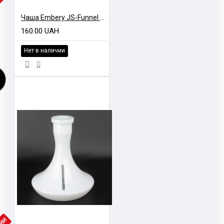
ЧИИ
Чаша Embery JS-Funnel Bowl (partially glazed) - white & bamboo
160.00 UAH
Нет в наличии