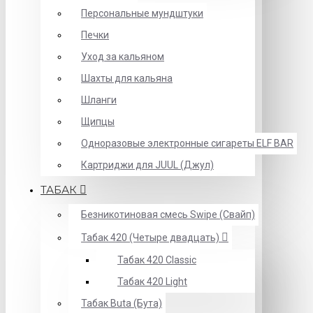
Персональные мундштуки
Печки
Уход за кальяном
Шахты для кальяна
Шланги
Щипцы
Одноразовые электронные сигареты ELF BAR
Картриджи для JUUL (Джул)
ТАБАК
Безникотиновая смесь Swipe (Свайп)
Табак 420 (Четыре двадцать)
Табак 420 Classic
Табак 420 Light
Табак Buta (Бута)