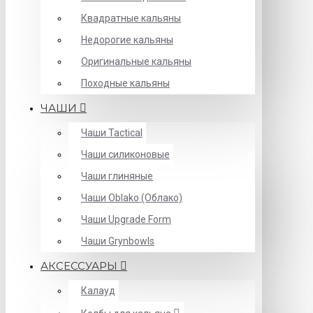
Квадратные кальяны
Недорогие кальяны
Оригинальные кальяны
Походные кальяны
ЧАШИ
Чаши Tactical
Чаши силиконовые
Чаши глиняные
Чаши Oblako (Облако)
Чаши Upgrade Form
Чаши Grynbowls
АКСЕССУАРЫ
Калауд