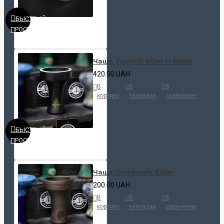
БЫСТРЫЙ
ПРОСМОТР
Чаша Tactical Killer H Black
420.00 UAH
В
В
В
корзину
закладки
сравнение
БЫСТРЫЙ
ПРОСМОТР
Чаша Grynbowls Killer
200.00 UAH
В
В
В
корзину
закладки
сравнение