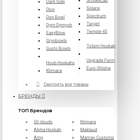
SmokeLab
Dark Side
Solaris
Divo
Spectrum
Don Bowl
Target
Dym Dymych
Temple 45
EasyBlow
Grynbowls
Totem Hookah
Gusto Bowls
Upgrade Form
Hoob Hookahs
Еuro-Shisha
Khmara
Смотреть все товары
БРЕНДЫ
ТОП Брендов
50 clouds
Khmara
Alpha Hookah
Maklaud
Amy
Mamay Customs