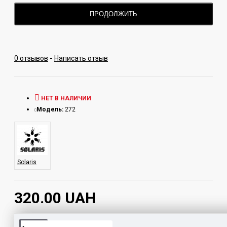
Высота: 7,7 см;
ПРОДОЛЖИТЬ
Диаметр: 6,8 см;
Вес: 248 гр.;
0 отзывов
-
Написать отзыв
Средний расход табака для кальяна: 15-20
грамм.
НЕТ В НАЛИЧИИ
Производитель: Solaris (Украина)
Модель:
272
Solaris
320.00 UAH