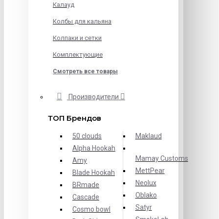
Калауд
Колбы для кальяна
Колпаки и сетки
Комплектующие
Смотреть все товары
Производители
ТОП Брендов
50 clouds
Maklaud
Alpha Hookah
Mamay Customs
Amy
MettPear
Blade Hookah
Neolux
BRmade
Oblako
Cascade
Satyr
Cosmo bowl