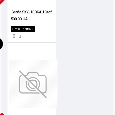
ЧИИ
Колба SKY HOOKAH Craft GLCH Белый глянец
500.00 UAH
Нет в наличии