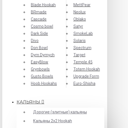
Blade Hookah
MettPear
BRmade
Neolux
Cascade
Oblako
Cosmo bowl
Satyr
Dark Side
SmokeLab
Divo
Solaris
Don Bowl
Spectrum
Dym Dymych
Target
EasyBlow
Temple 45
Grynbowls
Totem Hookah
Gusto Bowls
Upgrade Form
Hoob Hookahs
Еuro-Shisha
КАЛЬЯНЫ
Дорогие (элитные) кальяны
Кальяны 2х2 Hookah