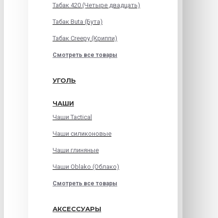
Табак 420 (Четыре двадцать)
Табак Buta (Бута)
Табак Creepy (Криппи)
Смотреть все товары
УГОЛЬ
ЧАШИ
Чаши Tactical
Чаши силиконовые
Чаши глиняные
Чаши Oblako (Облако)
Смотреть все товары
АКСЕССУАРЫ