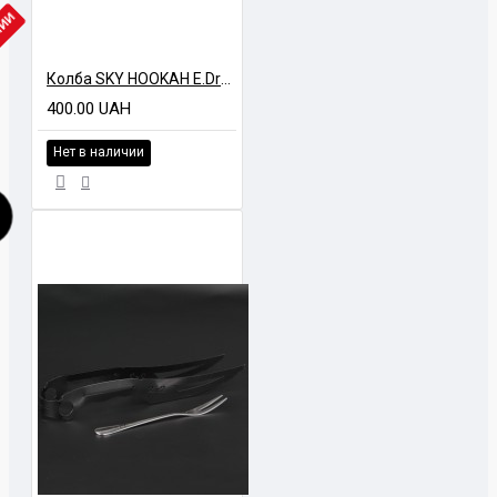
ЧИИ
Колба SKY HOOKAH E.Drop Черный мат
400.00 UAH
Нет в наличии