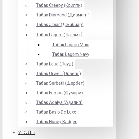
Табак Creepy (Криппи)
Табак Diamond (Диамант)
Табак Jibiar (Джибиар)
Табак Lagom (Лагом)
Табак Lagom Main
Табак Lagom Navy
Табак Loud (Лауд)
Табак Orwell (Орвелл)
Табак Serbetli (Щербет)
Табак Fumari (Фумари)
Табак Adalya (Адалия)
Табак Basio De Luxe
Табак Honey Badger
УГОЛЬ