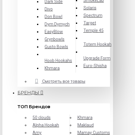
SmokeLab
Dark Side
Solaris
Divo
Spectrum
Don Bowl
Target
Dym Dymych
Temple 45
EasyBlow
Grynbowls
Totem Hookah
Gusto Bowls
Upgrade Form
Hoob Hookahs
Еuro-Shisha
Khmara
Смотреть все товары
БРЕНДЫ
ТОП Брендов
50 clouds
Khmara
Alpha Hookah
Maklaud
Amy
Mamay Customs