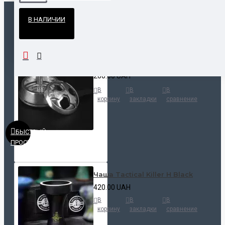
Официальные поставки
В НАЛИЧИИ
Гарантия и возврат
ПОПУЛЯРНЫЕ ТОВАРЫ
НАШЛИ ДЕШЕВЛЕ?
Калауд Kaloud Lotus
200.00 UAH
В
В
В
корзину
закладки
сравнение
БЫСТРЫЙ
ПРОСМОТР
Чаша Tactical Killer H Black
420.00 UAH
В
В
В
корзину
закладки
сравнение