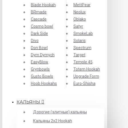
Blade Hookah
MettPear
BRmade
Neolux
Cascade
Oblako
Cosmo bowl
Satyr
Dark Side
SmokeLab
Divo
Solaris
Don Bowl
Spectrum
Dym Dymych
Target
EasyBlow
Temple 45
Grynbowls
Totem Hookah
Gusto Bowls
Upgrade Form
Hoob Hookahs
Еuro-Shisha
КАЛЬЯНЫ
Дорогие (элитные) кальяны
Кальяны 2х2 Hookah