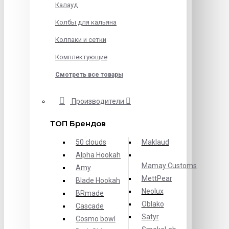
Калауд
Колбы для кальяна
Колпаки и сетки
Комплектующие
Смотреть все товары
Производители
ТОП Брендов
50 clouds
Maklaud
Alpha Hookah
Mamay Customs
Amy
MettPear
Blade Hookah
Neolux
BRmade
Oblako
Cascade
Satyr
Cosmo bowl