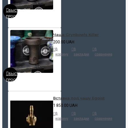
БЫСТРЫЙ
ПРОСМОТР
Чаша Grynbowls Killer
200.00 UAH
В
В
В
корзину
закладки
сравнение
БЫСТРЫЙ
ПРОСМОТР
Вставка под чашу Egoist
1 850.00 UAH
В
В
В
корзину
закладки
сравнение