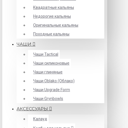
Квадратные кальяны
Недорогие кальяны
Оригинальные кальяны
Походные кальяны
ЧАШИ
Чаши Tactical
Чаши силиконовые
Чаши глиняные
Чаши Oblako (Облако)
Чаши Upgrade Form
Чаши Grynbowls
АКСЕССУАРЫ
Калауд