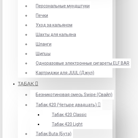
Персональные мундштуки
Печки
Уход за кальяном
Шахты для кальяна
Шланги
Щипцы
Одноразовые электронные сигареты ELF BAR
Картриджи для JUUL (Джул)
ТАБАК
Безникотиновая смесь Swipe (Свайп)
Табак 420 (Четыре двадцать)
Табак 420 Classic
Табак 420 Light
Табак Buta (Бута)