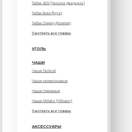
Табак 420 (Четыре двадцать)
Табак Buta (Бута)
Табак Creepy (Криппи)
Смотреть все товары
УГОЛЬ
ЧАШИ
Чаши Tactical
Чаши силиконовые
Чаши глиняные
Чаши Oblako (Облако)
Смотреть все товары
АКСЕССУАРЫ