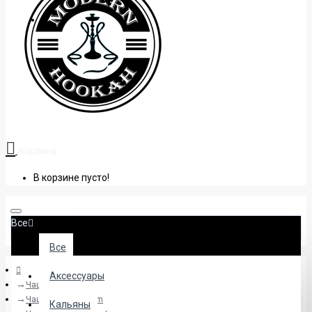
+38 (095) 945 04 33
Корзина
В корзине пусто!
Все
Все
Аксессуары
Чаши
Чаши Upgrade Form
Кальяны