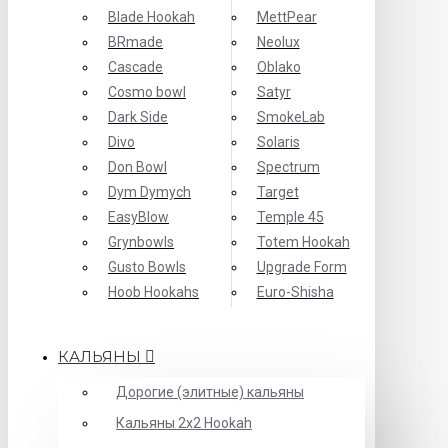
Blade Hookah
MettPear
BRmade
Neolux
Cascade
Oblako
Cosmo bowl
Satyr
Dark Side
SmokeLab
Divo
Solaris
Don Bowl
Spectrum
Dym Dymych
Target
EasyBlow
Temple 45
Grynbowls
Totem Hookah
Gusto Bowls
Upgrade Form
Hoob Hookahs
Еuro-Shisha
КАЛЬЯНЫ
Дорогие (элитные) кальяны
Кальяны 2х2 Hookah