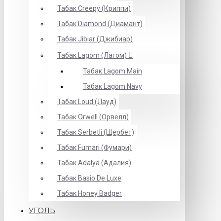
Табак Creepy (Криппи)
Табак Diamond (Диамант)
Табак Jibiar (Джибиар)
Табак Lagom (Лагом)
Табак Lagom Main
Табак Lagom Navy
Табак Loud (Лауд)
Табак Orwell (Орвелл)
Табак Serbetli (Щербет)
Табак Fumari (Фумари)
Табак Adalya (Адалия)
Табак Basio De Luxe
Табак Honey Badger
УГОЛЬ