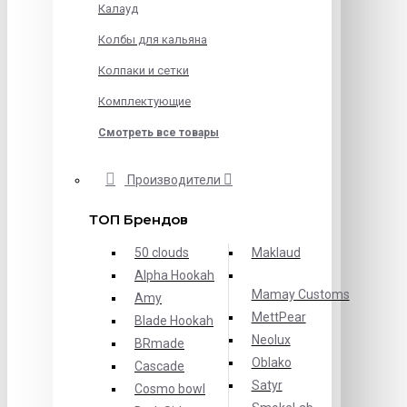
Калауд
Колбы для кальяна
Колпаки и сетки
Комплектующие
Смотреть все товары
Производители
ТОП Брендов
50 clouds
Maklaud
Alpha Hookah
Mamay Customs
Amy
MettPear
Blade Hookah
Neolux
BRmade
Oblako
Cascade
Satyr
Cosmo bowl