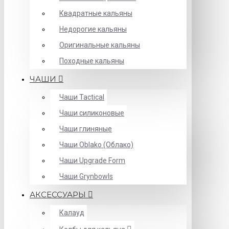
Квадратные кальяны
Недорогие кальяны
Оригинальные кальяны
Походные кальяны
ЧАШИ
Чаши Tactical
Чаши силиконовые
Чаши глиняные
Чаши Oblako (Облако)
Чаши Upgrade Form
Чаши Grynbowls
АКСЕССУАРЫ
Калауд