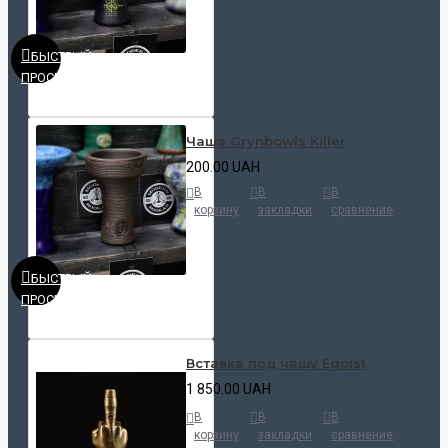
БЫСТРЫЙ
ПРОСМОТР
Чаша Grynbowls Killer
200.00 UAH
В
В
В
корзину
закладки
сравнение
БЫСТРЫЙ
ПРОСМОТР
Вставка под чашу Egoist
1 850.00 UAH
В
В
В
корзину
закладки
сравнение