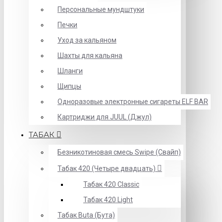
Персональные мундштуки
Печки
Уход за кальяном
Шахты для кальяна
Шланги
Щипцы
Одноразовые электронные сигареты ELF BAR
Картриджи для JUUL (Джул)
ТАБАК
Безникотиновая смесь Swipe (Свайп)
Табак 420 (Четыре двадцать)
Табак 420 Classic
Табак 420 Light
Табак Buta (Бута)