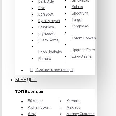
SmokeLab
Dark Side
Solaris
Divo
Spectrum
Don Bowl
Target
Dym Dymych
Temple 45
EasyBlow
Grynbowls
Totem Hookah
Gusto Bowls
Upgrade Form
Hoob Hookahs
Еuro-Shisha
Khmara
Смотреть все товары
БРЕНДЫ
ТОП Брендов
50 clouds
Khmara
Alpha Hookah
Maklaud
Amy
Mamay Customs