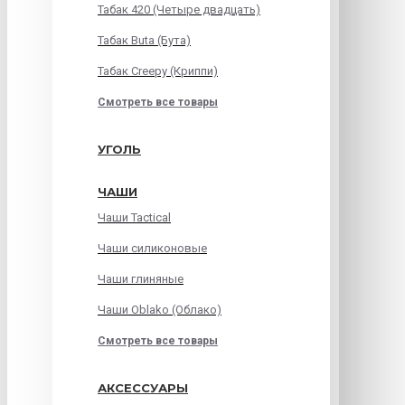
Табак 420 (Четыре двадцать)
Табак Buta (Бута)
Табак Creepy (Криппи)
Смотреть все товары
УГОЛЬ
ЧАШИ
Чаши Tactical
Чаши силиконовые
Чаши глиняные
Чаши Oblako (Облако)
Смотреть все товары
АКСЕССУАРЫ