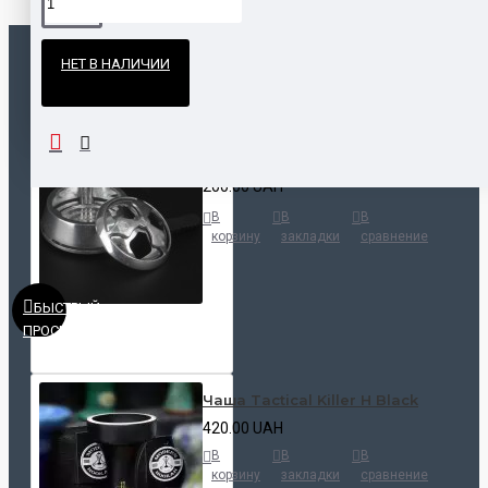
Официальные поставки
НЕТ В НАЛИЧИИ
Гарантия и возврат
ПОПУЛЯРНЫЕ ТОВАРЫ
НАШЛИ ДЕШЕВЛЕ?
Калауд Kaloud Lotus
200.00 UAH
В
В
В
корзину
закладки
сравнение
БЫСТРЫЙ
ПРОСМОТР
Чаша Tactical Killer H Black
420.00 UAH
В
В
В
корзину
закладки
сравнение