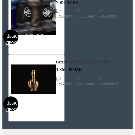
200.00 UAH
В
В
В
корзину
закладки
сравнение
БЫСТРЫЙ
ПРОСМОТР
Вставка под чашу Egoist
1 850.00 UAH
В
В
В
корзину
закладки
сравнение
БЫСТРЫЙ
ПРОСМОТР