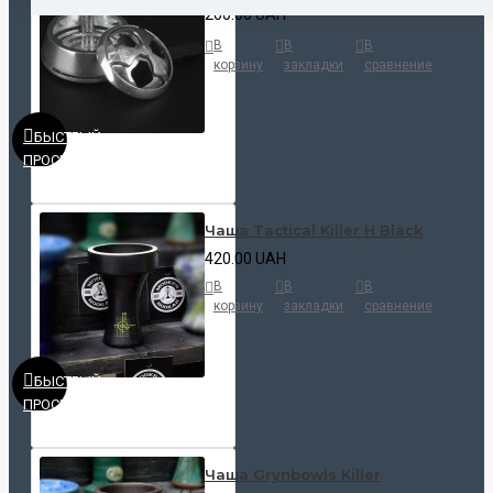
200.00 UAH
В
В
В
корзину
закладки
сравнение
БЫСТРЫЙ
ПРОСМОТР
Чаша Tactical Killer H Black
420.00 UAH
В
В
В
корзину
закладки
сравнение
БЫСТРЫЙ
ПРОСМОТР
Чаша Grynbowls Killer