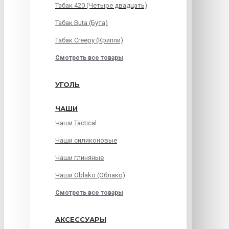
Табак 420 (Четыре двадцать)
Табак Buta (Бута)
Табак Creepy (Криппи)
Смотреть все товары
УГОЛЬ
ЧАШИ
Чаши Tactical
Чаши силиконовые
Чаши глиняные
Чаши Oblako (Облако)
Смотреть все товары
АКСЕССУАРЫ