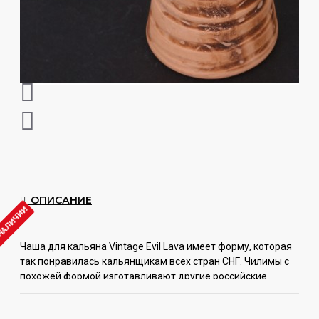
ОПИСАНИЕ
 НАЛИЧИИ
Чаша для кальяна Vintage Evil Lava имеет форму, которая
так понравилась кальянщикам всех стран СНГ. Чилимы с
похожей формой изготавливают другие российские
бренды – RF, Smokelab, и они настолько прижились, что у
них появилось народное название – «чашки-