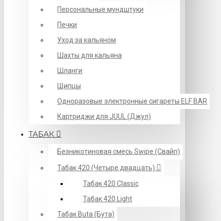
Персональные мундштуки
Печки
Уход за кальяном
Шахты для кальяна
Шланги
Щипцы
Одноразовые электронные сигареты ELF BAR
Картриджи для JUUL (Джул)
ТАБАК
Безникотиновая смесь Swipe (Свайп)
Табак 420 (Четыре двадцать)
Табак 420 Classic
Табак 420 Light
Табак Buta (Бута)