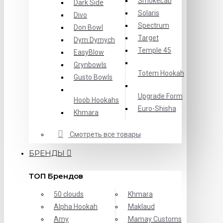
SmokeLab
Dark Side
Solaris
Divo
Spectrum
Don Bowl
Target
Dym Dymych
Temple 45
EasyBlow
Grynbowls
Totem Hookah
Gusto Bowls
Upgrade Form
Hoob Hookahs
Еuro-Shisha
Khmara
Смотреть все товары
БРЕНДЫ
ТОП Брендов
50 clouds
Khmara
Alpha Hookah
Maklaud
Amy
Mamay Customs