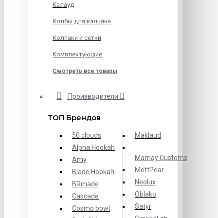
Калауд
Колбы для кальяна
Колпаки и сетки
Комплектующие
Смотреть все товары
Производители
ТОП Брендов
50 clouds
Maklaud
Alpha Hookah
Mamay Customs
Amy
MettPear
Blade Hookah
Neolux
BRmade
Oblako
Cascade
Satyr
Cosmo bowl