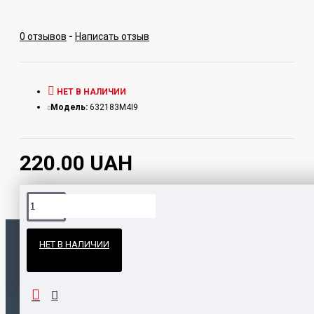
0 отзывов
-
Написать отзыв
НЕТ В НАЛИЧИИ
Модель:
632183M4I9
220.00 UAH
Официальные поставки
НЕТ В НАЛИЧИИ
Гарантия и возврат
ПОПУЛЯРНЫЕ ТОВАРЫ
НАШЛИ ДЕШЕВЛЕ?
Калауд Kaloud Lotus