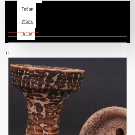
Табак
Чаша для кальяна Vintage Evil
Уголь
Lava
Чаши