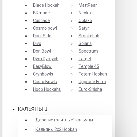
Blade Hookah
MettPear
BRmade
Neolux
Cascade
Oblako
Cosmo bowl
Satyr
Dark Side
SmokeLab
Divo
Solaris
Don Bowl
Spectrum
Dym Dymych
Target
EasyBlow
Temple 45
Grynbowls
Totem Hookah
Gusto Bowls
Upgrade Form
Hoob Hookahs
Еuro-Shisha
КАЛЬЯНЫ
Дорогие (элитные) кальяны
Кальяны 2х2 Hookah