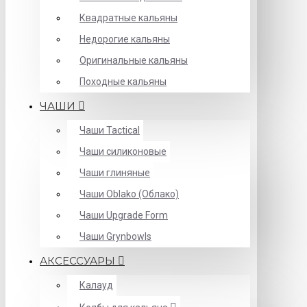
Квадратные кальяны
Недорогие кальяны
Оригинальные кальяны
Походные кальяны
ЧАШИ
Чаши Tactical
Чаши силиконовые
Чаши глиняные
Чаши Oblako (Облако)
Чаши Upgrade Form
Чаши Grynbowls
АКСЕССУАРЫ
Калауд