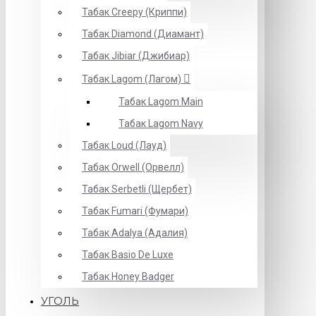
Табак Creepy (Криппи)
Табак Diamond (Диамант)
Табак Jibiar (Джибиар)
Табак Lagom (Лагом)
Табак Lagom Main
Табак Lagom Navy
Табак Loud (Лауд)
Табак Orwell (Орвелл)
Табак Serbetli (Щербет)
Табак Fumari (Фумари)
Табак Adalya (Адалия)
Табак Basio De Luxe
Табак Honey Badger
УГОЛЬ