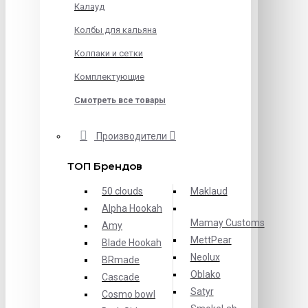
Калауд
Колбы для кальяна
Колпаки и сетки
Комплектующие
Смотреть все товары
Производители
ТОП Брендов
50 clouds
Maklaud
Alpha Hookah
Mamay Customs
Amy
MettPear
Blade Hookah
Neolux
BRmade
Oblako
Cascade
Satyr
Cosmo bowl