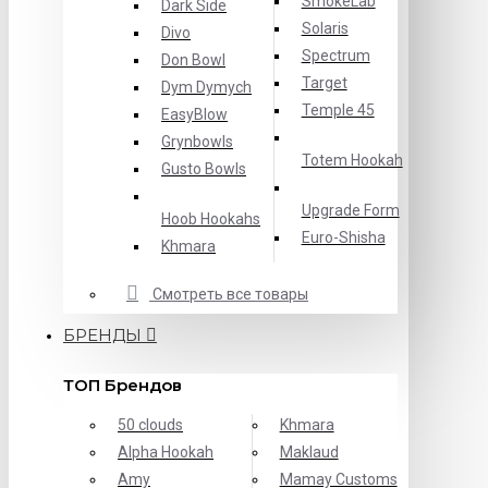
SmokeLab
Dark Side
Solaris
Divo
Spectrum
Don Bowl
Target
Dym Dymych
Temple 45
EasyBlow
Grynbowls
Totem Hookah
Gusto Bowls
Upgrade Form
Hoob Hookahs
Еuro-Shisha
Khmara
Смотреть все товары
БРЕНДЫ
ТОП Брендов
50 clouds
Khmara
Alpha Hookah
Maklaud
Amy
Mamay Customs