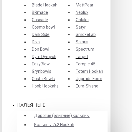
Blade Hookah
MettPear
BRmade
Neolux
Cascade
Oblako
Cosmo bowl
Satyr
Dark Side
SmokeLab
Divo
Solaris
Don Bowl
Spectrum
Dym Dymych
Target
EasyBlow
Temple 45
Grynbowls
Totem Hookah
Gusto Bowls
Upgrade Form
Hoob Hookahs
Еuro-Shisha
КАЛЬЯНЫ
Дорогие (элитные) кальяны
Кальяны 2х2 Hookah