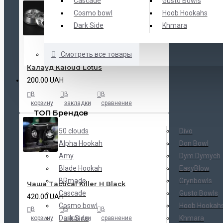
Cascade
Gusto Bowls
Cosmo bowl
Hoob Hookahs
Dark Side
Khmara
Смотреть все товары
Калауд Kaloud Lotus
200.00 UAH
БРЕНДЫ
В
В
В
корзину
закладки
сравнение
ТОП Брендов
50 clouds
Divo
Alpha Hookah
Don Bowl
Amy
Dym Dymych
Blade Hookah
EasyBlow
BRmade
Grynbowls
Чаша Tactical Killer H Black
Cascade
Gusto Bowls
420.00 UAH
Cosmo bowl
Hoob Hookah
В
В
В
Dark Side
Khmara
корзину
закладки
сравнение