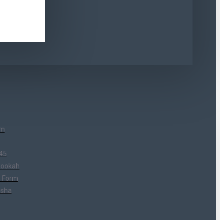
um
45
Hookah
 Form
isha