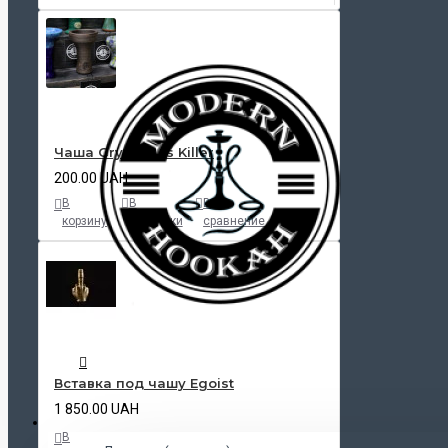
Чаша Grynbowls Killer
200.00 UAH
В
В
В
корзину
закладки
сравнение
Вставка под чашу Egoist
1 850.00 UAH
КАЛЬЯНЫ
В
В
В