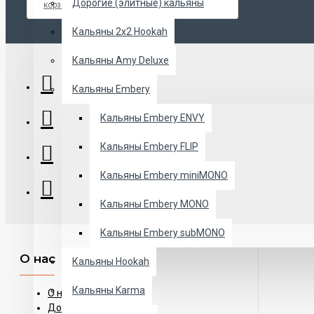
Дорогие (элитные) кальяны
корзину
закладки
сравнение
Кальяны 2х2 Hookah
Кальяны Amy Deluxe
Кальяны Embery
Кальяны Embery ENVY
Кальяны Embery FLIP
Кальяны Embery miniMONO
Кальяны Embery MONO
Кальяны Embery subMONO
О нас
Кальяны Hookah
Кальяны Karma
О нас
Доставка и самовывоз