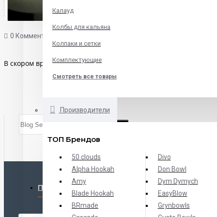
Калауд
Колбы для кальяна
0 Комментариев
1716 Просмотров
Где покурить ?
Колпаки и сетки
Комплектующие
В скором времени мы добавим список наших рекомендаций по
Смотреть все товары
Производители
ТОП Брендов
50 clouds
Divo
Alpha Hookah
Don Bowl
Amy
Dym Dymych
ПОПУЛЯРНЫЕ ТОВАРЫ
Blade Hookah
EasyBlow
BRmade
Grynbowls