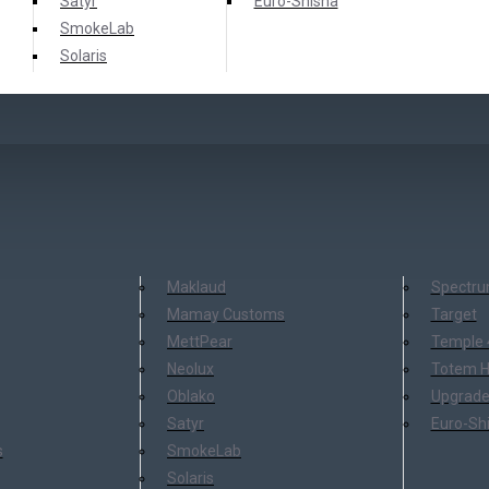
Satyr
Еuro-Shisha
SmokeLab
Solaris
Maklaud
Spectr
Mamay Customs
Target
MettPear
Temple 
Neolux
Totem 
Oblako
Upgrade
Satyr
Еuro-Sh
s
SmokeLab
Solaris