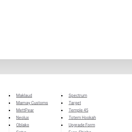
 кальянным с коротким описанием.
Maklaud
Spectrum
Mamay Customs
Target
MettPear
Temple 45
Neolux
Totem Hookah
Oblako
Upgrade Form