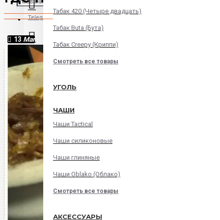
Табак 420 (Четыре двадцать)
Telegram
Табак Buta (Бута)
13
Mar
Табак Creepy (Криппи)
Instagram
Смотреть все товары
WatsApp
УГОЛЬ
ЧАШИ
Viber
Чаши Tactical
Корзина
Чаши силиконовые
Чаши глиняные
В корзине пусто!
Чаши Oblako (Облако)
Смотреть все товары
АКСЕССУАРЫ