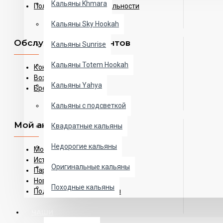
Кальяны Khmara
Политика конфиденциальности
Кальяны Sky Hookah
Обслуживание клиентов
Кальяны Sunrise
Кальяны Totem Hookah
Контакты
Возврат товара
Кальяны Yahya
Бренды
Кальяны с подсветкой
Мой аккаунт
Квадратные кальяны
Недорогие кальяны
Мой аккаунт
История заказов
Оригинальные кальяны
Партнерская программа
Новостная рассылка
Походные кальяны
Подарочные сертификаты
ЧАШИ