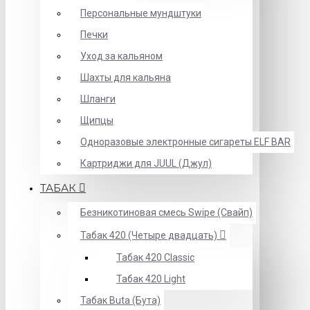
Персональные мундштуки
Печки
Уход за кальяном
Шахты для кальяна
Шланги
Щипцы
Одноразовые электронные сигареты ELF BAR
Картриджи для JUUL (Джул)
ТАБАК
Безникотиновая смесь Swipe (Свайп)
Табак 420 (Четыре двадцать)
Табак 420 Classic
Табак 420 Light
Табак Buta (Бута)