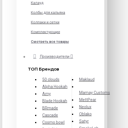
Калауд
Колбы для кальяна
Колпаки и сетки
Комплектующие
Смотреть все товары
Производители
ТОП Брендов
50 clouds
Maklaud
Alpha Hookah
Mamay Customs
Amy
MettPear
Blade Hookah
Neolux
BRmade
Oblako
Cascade
Satyr
Cosmo bowl