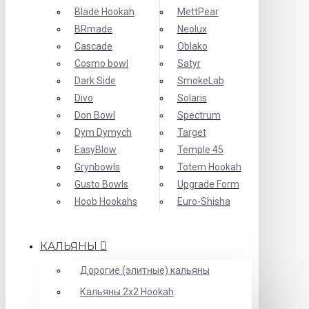
Blade Hookah
MettPear
BRmade
Neolux
Cascade
Oblako
Cosmo bowl
Satyr
Dark Side
SmokeLab
Divo
Solaris
Don Bowl
Spectrum
Dym Dymych
Target
EasyBlow
Temple 45
Grynbowls
Totem Hookah
Gusto Bowls
Upgrade Form
Hoob Hookahs
Еuro-Shisha
КАЛЬЯНЫ
Дорогие (элитные) кальяны
Кальяны 2х2 Hookah