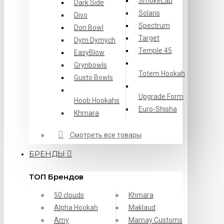
SmokeLab
Dark Side
Solaris
Divo
Spectrum
Don Bowl
Target
Dym Dymych
Temple 45
EasyBlow
Grynbowls
Totem Hookah
Gusto Bowls
Upgrade Form
Hoob Hookahs
Еuro-Shisha
Khmara
Смотреть все товары
БРЕНДЫ
ТОП Брендов
50 clouds
Khmara
Alpha Hookah
Maklaud
Amy
Mamay Customs