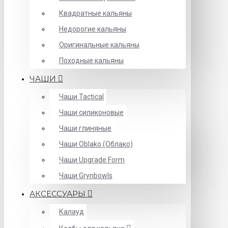
Квадратные кальяны
Недорогие кальяны
Оригинальные кальяны
Походные кальяны
ЧАШИ
Чаши Tactical
Чаши силиконовые
Чаши глиняные
Чаши Oblako (Облако)
Чаши Upgrade Form
Чаши Grynbowls
АКСЕССУАРЫ
Калауд