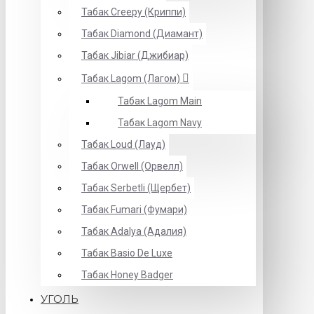
Табак Creepy (Криппи)
Табак Diamond (Диамант)
Табак Jibiar (Джибиар)
Табак Lagom (Лагом)
Табак Lagom Main
Табак Lagom Navy
Табак Loud (Лауд)
Табак Orwell (Орвелл)
Табак Serbetli (Щербет)
Табак Fumari (Фумари)
Табак Adalya (Адалия)
Табак Basio De Luxe
Табак Honey Badger
УГОЛЬ