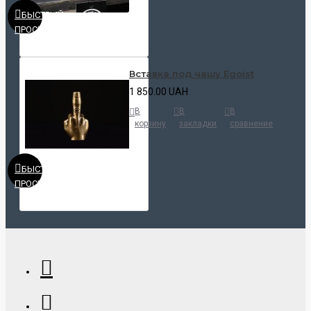
БЫСТРЫЙ
ПРОСМОТР
Вставка под чашу Egoist
1 850.00 UAH
В
В
В
корзину
закладки
сравнение
БЫСТРЫЙ
ПРОСМОТР