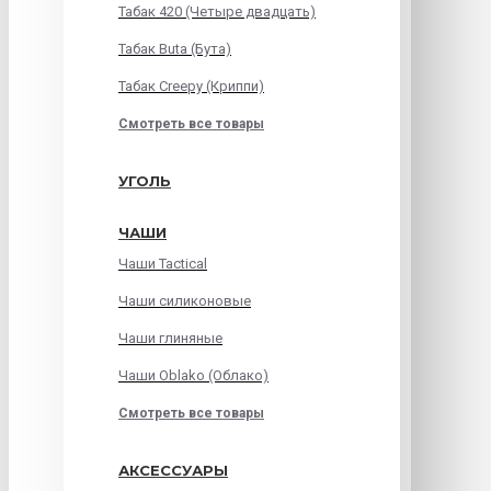
Табак 420 (Четыре двадцать)
Табак Buta (Бута)
Табак Creepy (Криппи)
Смотреть все товары
УГОЛЬ
ЧАШИ
Чаши Tactical
Чаши силиконовые
Чаши глиняные
Чаши Oblako (Облако)
Смотреть все товары
АКСЕССУАРЫ