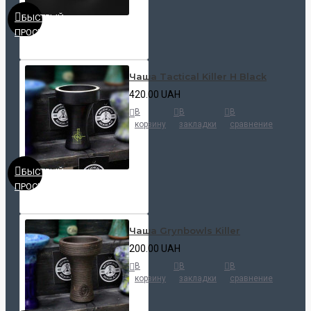
БЫСТРЫЙ
ПРОСМОТР
Чаша Tactical Killer H Black
420.00 UAH
В
В
В
корзину
закладки
сравнение
БЫСТРЫЙ
ПРОСМОТР
Чаша Grynbowls Killer
200.00 UAH
В
В
В
корзину
закладки
сравнение