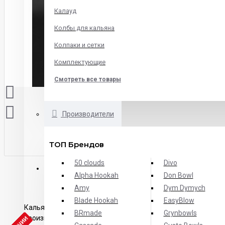
Калауд
Колбы для кальяна
Колпаки и сетки
Комплектующие
Смотреть все товары
Производители
ТОП Брендов
50 clouds
Divo
ОПИСАНИЕ
ХАРАКТЕРИСТИКИ
ОТЗЫВЫ
Alpha Hookah
Don Bowl
Amy
Dym Dymych
Blade Hookah
EasyBlow
Кальян 2х2 Hookah Medium – простой дизайн и отличное ка
BRmade
Grynbowls
производителя.