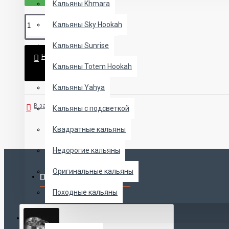
Кальяны Khmara
Кальяны Sky Hookah
Кальяны Sunrise
НЕТ В НАЛИЧИИ
Кальяны Totem Hookah
Кальяны Yahya
В закладки
В сравнение
Кальяны с подсветкой
Квадратные кальяны
Недорогие кальяны
Оригинальные кальяны
ПОПУЛЯРНЫЕ ТОВАРЫ
Походные кальяны
ЧАШИ