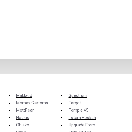
Maklaud
Spectrum
Mamay Customs
Target
MettPear
Temple 45
Neolux
Totem Hookah
чество от украинского
Oblako
Upgrade Form