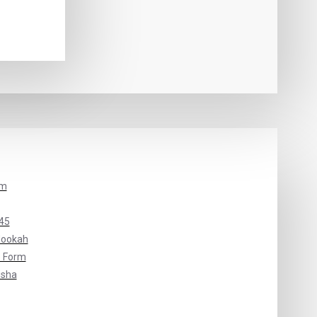
um
45
Hookah
 Form
isha