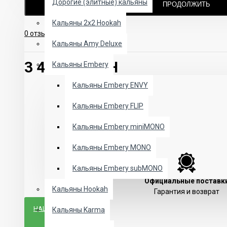
Дорогие (элитные) кальяны
ПРОДОЛЖИТЬ
Кальяны 2х2 Hookah
0 отзывов
-
Написать отзыв
Кальяны Amy Deluxe
3 400.00 UAH
Кальяны Embery
Кальяны Embery ENVY
Кальяны Embery FLIP
Кальяны Embery miniMONO
Кальяны Embery MONO
Кальяны Embery subMONO
Официальные поставк
Кальяны Hookah
Гарантия и возврат
НАШЛИ ДЕШЕВЛЕ?
Кальяны Karma