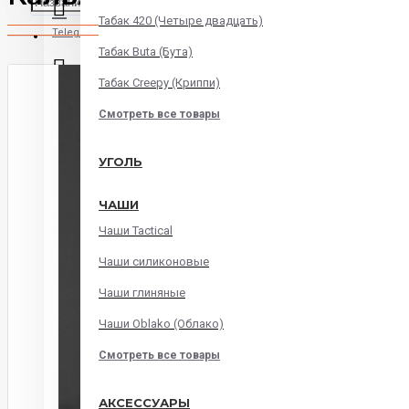
Табак 420 (Четыре двадцать)
Telegram
Табак Buta (Бута)
Табак Creepy (Криппи)
Instagram
Смотреть все товары
WatsApp
УГОЛЬ
ЧАШИ
Viber
Чаши Tactical
Корзина
Чаши силиконовые
Чаши глиняные
В корзине пусто!
Чаши Oblako (Облако)
Смотреть все товары
АКСЕССУАРЫ