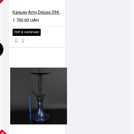
ЧИИ
Кальян Amy Deluxe 094.03 Black
1 700.00 UAH
Нет в наличии