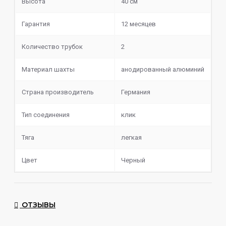
Высота
40 см
Блюдце
Мундштук
Шланг
Гарантия
12 месяцев
Адаптер и коннектор под шланг
Глиняная чаша
Количество трубок
2
Бача (
Hot screen)
Уплотнители
Материал шахты
анодированный алюминий
Держатель для мундштука
Щипцы
Страна производитель
Германия
Тип соединения
клик
Тяга
легкая
Цвет
Черный
ОТЗЫВЫ