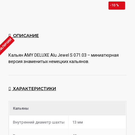
-10 %
ОПИСАНИЕ
 НАЛИЧИИ
Кальян
AMY
DELUXE
Alu
Jewel
S
071.03 – миниатюрная
версия знаменитых немецких кальянов.
В производстве используется анодированный алюминий.
Несмотря на свои небольшие размера,
модель
AMY
DELUXE
Alu
Jewel
S
071.03 в полном мере
ХАРАКТЕРИСТИКИ
выполняет функции хорошего кальяна.
Высота – 40 см. Диаметр шахта – 13 мм.
Кальяны
Комплектация:
Внутренний диаметр шахты
13 мм
Колба
Шахта