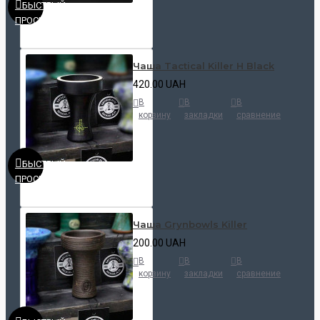
БЫСТРЫЙ
ПРОСМОТР
Чаша Tactical Killer H Black
420.00 UAH
В
В
В
корзину
закладки
сравнение
БЫСТРЫЙ
ПРОСМОТР
Чаша Grynbowls Killer
200.00 UAH
В
В
В
корзину
закладки
сравнение