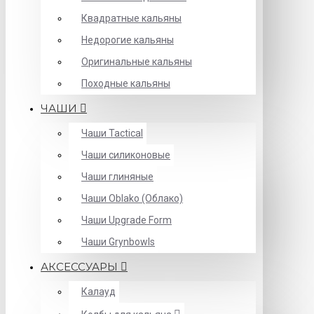
Квадратные кальяны
Недорогие кальяны
Оригинальные кальяны
Походные кальяны
ЧАШИ
Чаши Tactical
Чаши силиконовые
Чаши глиняные
Чаши Oblako (Облако)
Чаши Upgrade Form
Чаши Grynbowls
АКСЕССУАРЫ
Калауд