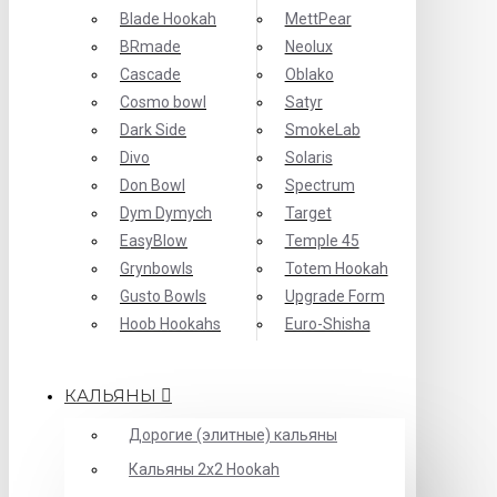
Blade Hookah
MettPear
BRmade
Neolux
Cascade
Oblako
Cosmo bowl
Satyr
Dark Side
SmokeLab
Divo
Solaris
Don Bowl
Spectrum
Dym Dymych
Target
EasyBlow
Temple 45
Grynbowls
Totem Hookah
Gusto Bowls
Upgrade Form
Hoob Hookahs
Еuro-Shisha
КАЛЬЯНЫ
Дорогие (элитные) кальяны
Кальяны 2х2 Hookah