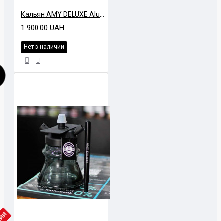
ЧИИ
Кальян AMY DELUXE Alu Jewel S 071.03 Black
1 900.00 UAH
Нет в наличии