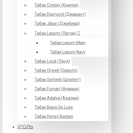
Табак Creepy (Криппи)
Табак Diamond (Диамант)
Табак Jibiar (Джибиар)
Табак Lagom (Лагом)
Табак Lagom Main
Табак Lagom Navy
Табак Loud (Лауд)
Табак Orwell (Орвелл)
Табак Serbetli (Щербет)
Табак Fumari (Фумари)
Табак Adalya (Адалия)
Табак Basio De Luxe
Табак Honey Badger
УГОЛЬ