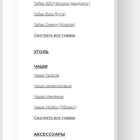
Табак 420 (Четыре двадцать)
Табак Buta (Бута)
Табак Creepy (Криппи)
Смотреть все товары
УГОЛЬ
ЧАШИ
Чаши Tactical
Чаши силиконовые
Чаши глиняные
Чаши Oblako (Облако)
Смотреть все товары
АКСЕССУАРЫ