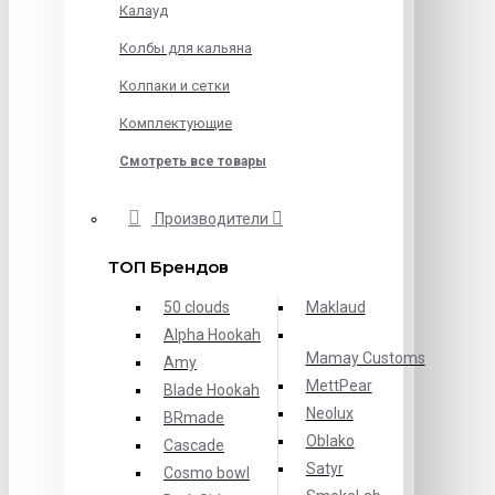
Калауд
Колбы для кальяна
Колпаки и сетки
Комплектующие
Смотреть все товары
Производители
ТОП Брендов
50 clouds
Maklaud
Alpha Hookah
Mamay Customs
Amy
MettPear
Blade Hookah
Neolux
BRmade
Oblako
Cascade
Satyr
Cosmo bowl