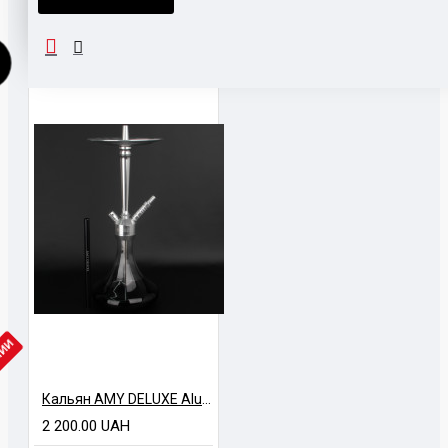
ПОХОЖИЕ ТОВАРЫ
НАШЛИ ДЕШЕВЛЕ?
ЧИИ
Кальян AMY DELUXE Alu Deluxe 066.02 Black
2 200.00 UAH