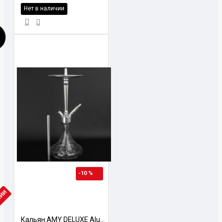
Нет в наличии
-10 %
ЧИИ
Кальян AMY DELUXE Alu Deluxe 066.02 Прозрачный