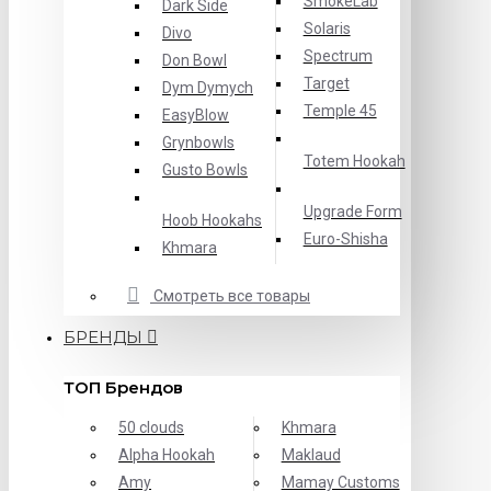
SmokeLab
Dark Side
Solaris
Divo
Spectrum
Don Bowl
Target
Dym Dymych
Temple 45
EasyBlow
Grynbowls
Totem Hookah
Gusto Bowls
Upgrade Form
Hoob Hookahs
Еuro-Shisha
Khmara
Смотреть все товары
БРЕНДЫ
ТОП Брендов
50 clouds
Khmara
Alpha Hookah
Maklaud
Amy
Mamay Customs