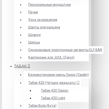
Персональные мундштуки
Печки
Уход за кальяном
Шахты для кальяна
Шланги
Щипцы
Одноразовые электронные сигареты ELF BAR
Картриджи для JUUL (Джул)
ТАБАК
Безникотиновая смесь Swipe (Свайп)
Табак 420 (Четыре двадцать)
Табак 420 Classic
Табак 420 Light
Табак Buta (Бута)