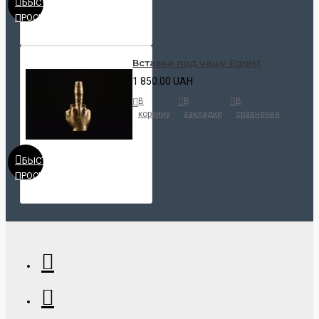
БЫСТРЫЙ
ПРОСМОТР
Вставка под чашу Egoist
1 850.00 UAH
В
В
В
корзину
закладки
сравнение
БЫСТРЫЙ
ПРОСМОТР