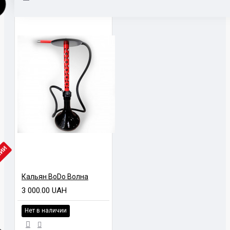
ЧИИ
Кальян BoDo Волна
3 000.00 UAH
Нет в наличии