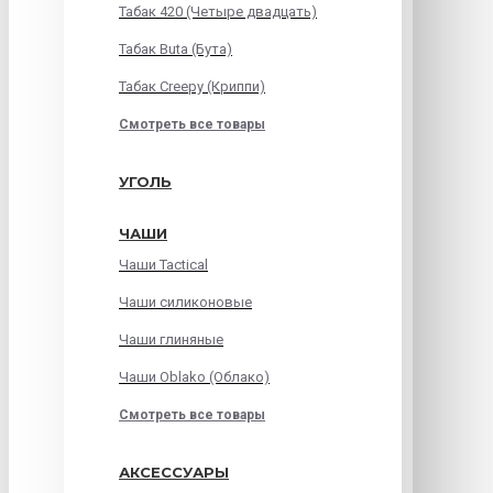
Табак 420 (Четыре двадцать)
Табак Buta (Бута)
Табак Creepy (Криппи)
Смотреть все товары
УГОЛЬ
ЧАШИ
Чаши Tactical
Чаши силиконовые
Чаши глиняные
Чаши Oblako (Облако)
Смотреть все товары
АКСЕССУАРЫ