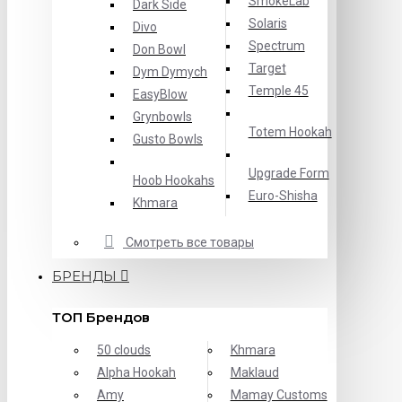
SmokeLab
Dark Side
Solaris
Divo
Spectrum
Don Bowl
Target
Dym Dymych
Temple 45
EasyBlow
Grynbowls
Totem Hookah
Gusto Bowls
Upgrade Form
Hoob Hookahs
Еuro-Shisha
Khmara
Смотреть все товары
БРЕНДЫ
ТОП Брендов
50 clouds
Khmara
Alpha Hookah
Maklaud
Amy
Mamay Customs