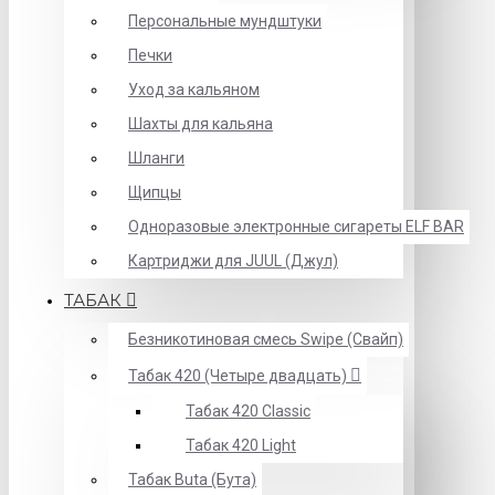
Персональные мундштуки
Печки
Уход за кальяном
Шахты для кальяна
Шланги
Щипцы
Одноразовые электронные сигареты ELF BAR
Картриджи для JUUL (Джул)
ТАБАК
Безникотиновая смесь Swipe (Свайп)
Табак 420 (Четыре двадцать)
Табак 420 Classic
Табак 420 Light
Табак Buta (Бута)