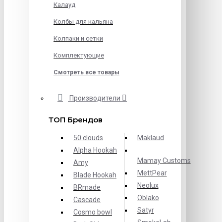
Калауд
Колбы для кальяна
Колпаки и сетки
Комплектующие
Смотреть все товары
Производители
ТОП Брендов
50 clouds
Maklaud
Alpha Hookah
Mamay Customs
Amy
MettPear
Blade Hookah
Neolux
BRmade
Oblako
Cascade
Satyr
Cosmo bowl