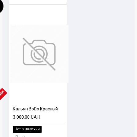
ЧИИ
Кальян BoDo Красный
3 000.00 UAH
Нет в наличии