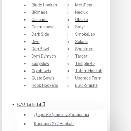
Blade Hookah
MettPear
BRmade
Neolux
Cascade
Oblako
Cosmo bowl
Satyr
Dark Side
SmokeLab
Divo
Solaris
Don Bowl
Spectrum
Dym Dymych
Target
EasyBlow
Temple 45
Grynbowls
Totem Hookah
Gusto Bowls
Upgrade Form
Hoob Hookahs
Еuro-Shisha
КАЛЬЯНЫ
Дорогие (элитные) кальяны
Кальяны 2х2 Hookah