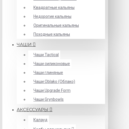
Квадратные кальяны
Недорогие кальяны
Оригинальные кальяны
Походные кальяны
ЧАШИ
Чаши Tactical
Чаши силиконовые
Чаши глиняные
Чаши Oblako (Облако)
Чаши Upgrade Form
Чаши Grynbowls
АКСЕССУАРЫ
Калауд