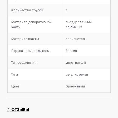
Комплектация:
Количество трубок
1
Шахта
Мундштук
Материал декоративной
анодированный
Шланг
части
алюминий
Мангитный коннектор
Дифузор
Материал шахты
полиацеталь
Уплотнитель
Страна производитель
Россия
Тип соединения
уплотнитель
Тяга
регулируемая
Цвет
Оранжевый
ОТЗЫВЫ