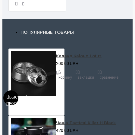
ПОПУЛЯРНЫЕ ТОВАРЫ
Калауд Kaloud Lotus
200.00 UAH
В
В
В
корзину
закладки
сравнение
БЫСТРЫЙ
ПРОСМОТР
Чаша Tactical Killer H Black
420.00 UAH