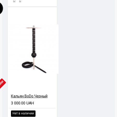
ЧИИ
Кальян BoDo Черный
3 000.00 UAH
Нет в наличии