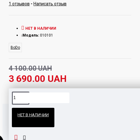
1 отзывов
-
Написать отзыв
НЕТ В НАЛИЧИИ
Модель:
010101
BoDo
4 100.00 UAH
3 690.00 UAH
Официальные поставки
НЕТ В НАЛИЧИИ
Гарантия и возврат
ПОХОЖИЕ ТОВАРЫ
НАШЛИ ДЕШЕВЛЕ?