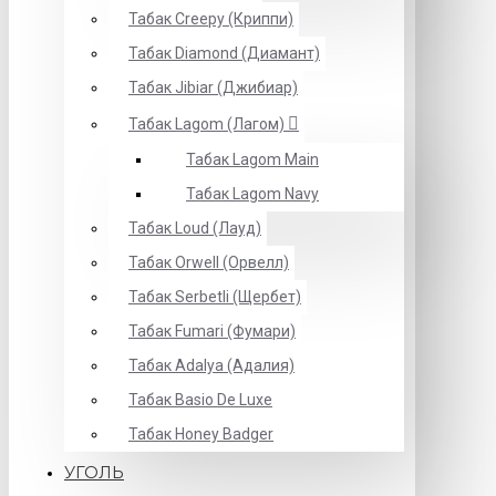
Табак Creepy (Криппи)
Табак Diamond (Диамант)
Табак Jibiar (Джибиар)
Табак Lagom (Лагом)
Табак Lagom Main
Табак Lagom Navy
Табак Loud (Лауд)
Табак Orwell (Орвелл)
Табак Serbetli (Щербет)
Табак Fumari (Фумари)
Табак Adalya (Адалия)
Табак Basio De Luxe
Табак Honey Badger
УГОЛЬ