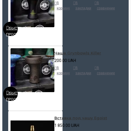
В
В
В
корзину
закладки
сравнение
БЫСТРЫЙ
ПРОСМОТР
Чаша Grynbowls Killer
200.00 UAH
В
В
В
корзину
закладки
сравнение
БЫСТРЫЙ
ПРОСМОТР
Вставка под чашу Egoist
1 850.00 UAH