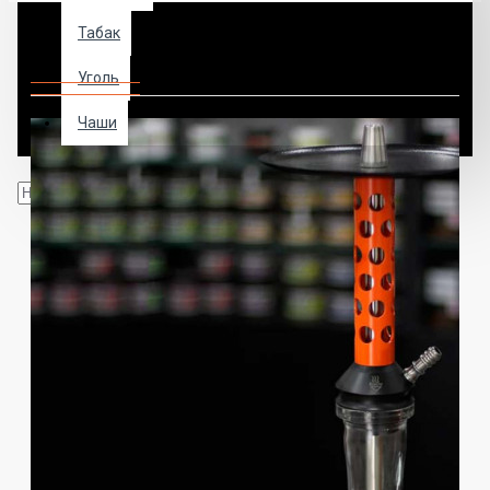
Табак
Кальян BoDo M1 Mini Orange
Уголь
Чаши