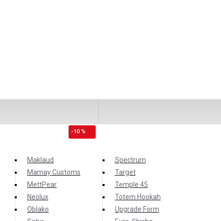
-10 %
Maklaud
Spectrum
Mamay Customs
Target
MettPear
Temple 45
Neolux
Totem Hookah
Oblako
Upgrade Form
широко известным с начала 2017