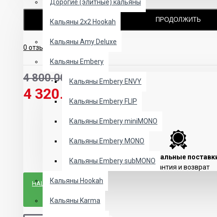
Дорогие (элитные) кальяны
ПРОДОЛЖИТЬ
Кальяны 2х2 Hookah
Кальяны Amy Deluxe
0 отзывов
-
Написать отзыв
Кальяны Embery
4 800.00 UAH
Кальяны Embery ENVY
4 320.00 UAH
Кальяны Embery FLIP
Кальяны Embery miniMONO
Кальяны Embery MONO
Официальные поставк
Кальяны Embery subMONO
Гарантия и возврат
Кальяны Hookah
НАШЛИ ДЕШЕВЛЕ?
Кальяны Karma