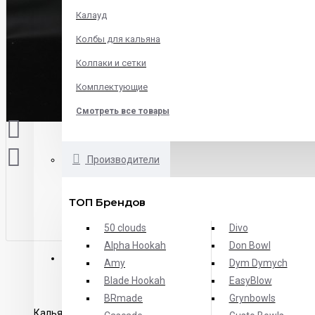
Калауд
Колбы для кальяна
Колпаки и сетки
Комплектующие
Смотреть все товары
Производители
ТОП Брендов
50 clouds
Divo
Alpha Hookah
Don Bowl
ОПИСАНИЕ
ХАРАКТЕРИСТИКИ
ОТЗЫВЫ
Amy
Dym Dymych
Blade Hookah
EasyBlow
BRmade
Grynbowls
Кальян
Mamay
Customs
– российский бренд, который стал 