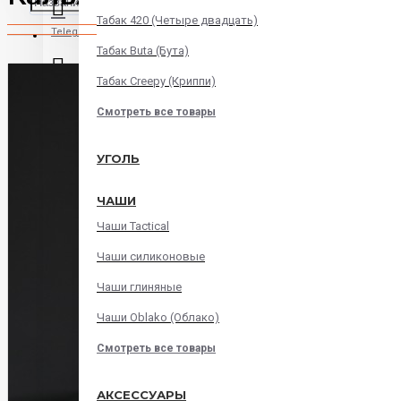
Табак 420 (Четыре двадцать)
Telegram
Табак Buta (Бута)
Табак Creepy (Криппи)
Instagram
Смотреть все товары
WatsApp
УГОЛЬ
ЧАШИ
Viber
Чаши Tactical
Корзина
Чаши силиконовые
Чаши глиняные
В корзине пусто!
Чаши Oblako (Облако)
Смотреть все товары
АКСЕССУАРЫ