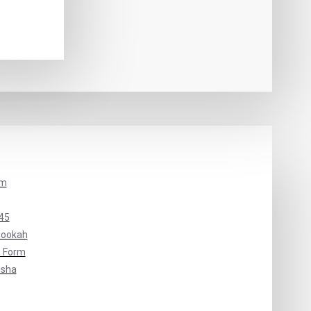
um
45
Hookah
 Form
isha