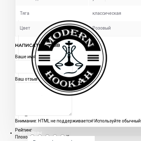
Комплектация:
Тяга
классическая
Шахта
Блюдце
Цвет
Мундштук
Розовый
НАПИСАТЬ ОТЗЫВ
Ваше имя:
Ваш отзыв
Внимание:
HTML не поддерживается! Используйте обычный 
Рейтинг
КАЛЬЯНЫ
Плохо
Хорошо