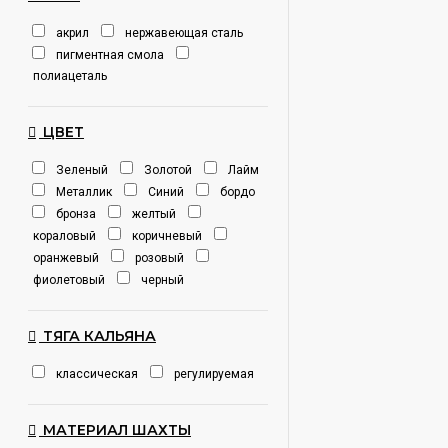
акрил
нержавеющая сталь
пигментная смола
полиацеталь
ЦВЕТ
Зеленый
Золотой
Лайм
Металлик
Синий
бордо
бронза
желтый
кораловый
коричневый
оранжевый
розовый
фиолетовый
черный
ТЯГА КАЛЬЯНА
классическая
регулируемая
МАТЕРИАЛ ШАХТЫ