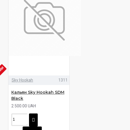
ЧИИ
Sky Hookah
1311
Кальян Sky Hookah SDM
Black
2 500.00 UAH