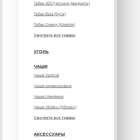
Табак 420 (Четыре двадцать)
Табак Buta (Бута)
Табак Creepy (Криппи)
Смотреть все товары
УГОЛЬ
ЧАШИ
Чаши Tactical
Чаши силиконовые
Чаши глиняные
Чаши Oblako (Облако)
Смотреть все товары
АКСЕССУАРЫ