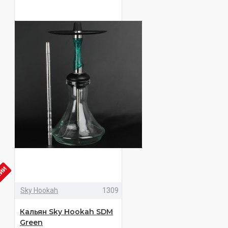
ЧИИ
Sky Hookah
1309
Кальян Sky Hookah SDM
Green