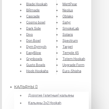
Blade Hookah
MettPear
BRmade
Neolux
Cascade
Oblako
Cosmo bowl
Satyr
Dark Side
SmokeLab
Divo
Solaris
Don Bowl
Spectrum
Dym Dymych
Target
EasyBlow
Temple 45
Grynbowls
Totem Hookah
Gusto Bowls
Upgrade Form
Hoob Hookahs
Еuro-Shisha
КАЛЬЯНЫ
Дорогие (элитные) кальяны
Кальяны 2х2 Hookah