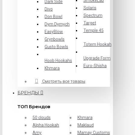
SmokeLab
Dark Side
Solaris
Divo
Spectrum
Don Bowl
Target
Dym Dymych
Temple 45
EasyBlow
Grynbowls
Totem Hookah
Gusto Bowls
Upgrade Form
Hoob Hookahs
Еuro-Shisha
Khmara
Смотреть все товары
БРЕНДЫ
ТОП Брендов
50 clouds
Khmara
Alpha Hookah
Maklaud
Amy
Mamay Customs