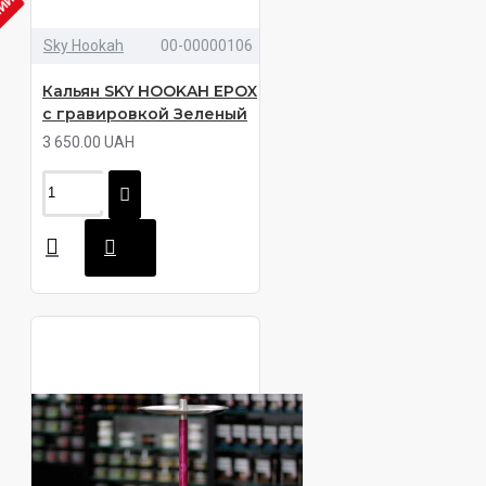
ЧИИ
Sky Hookah
00-00000106
Кальян SKY HOOKAH EPOX
с гравировкой Зеленый
3 650.00 UAH