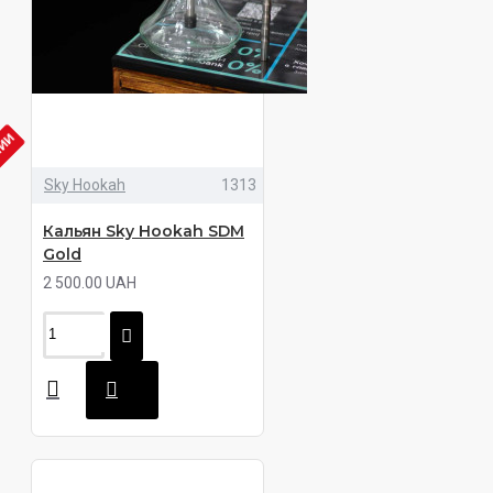
ЧИИ
Sky Hookah
1313
Кальян Sky Hookah SDM
Gold
2 500.00 UAH