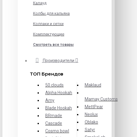
Калауд
Колбы для кальяна
Колпаки и сетки
Комплектующие
Смотреть все товары
Производители
ТОП Брендов
50 clouds
Maklaud
Alpha Hookah
Mamay Customs
Amy
MettPear
Blade Hookah
Neolux
BRmade
Oblako
Cascade
Satyr
Cosmo bowl