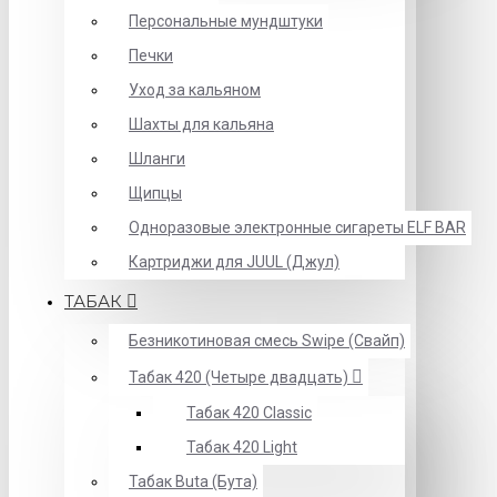
Персональные мундштуки
Печки
Уход за кальяном
Шахты для кальяна
Шланги
Щипцы
Одноразовые электронные сигареты ELF BAR
Картриджи для JUUL (Джул)
ТАБАК
Безникотиновая смесь Swipe (Свайп)
Табак 420 (Четыре двадцать)
Табак 420 Classic
Табак 420 Light
Табак Buta (Бута)