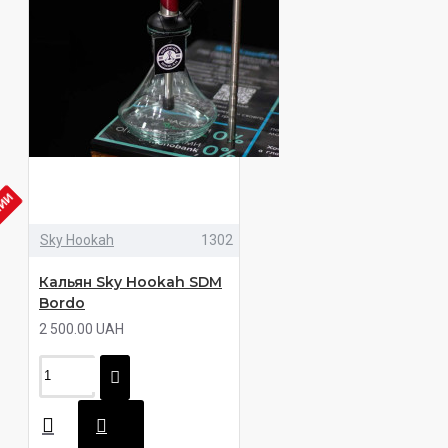
ЧИИ
Sky Hookah
1302
Кальян Sky Hookah SDM
Bordo
2 500.00 UAH