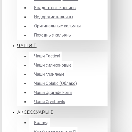
Квадратные кальяны
Недорогие кальяны
Оригинальные кальяны
Походные кальяны
ЧАШИ
Чаши Tactical
Чаши силиконовые
Чаши глиняные
Чаши Oblako (Облако)
Чаши Upgrade Form
Чаши Grynbowls
АКСЕССУАРЫ
Калауд