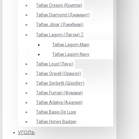
Табак Creepy (Криппи)
Табак Diamond (Диамант)
Табак Jibiar (Джибиар)
Табак Lagom (Лагом)
Табак Lagom Main
Табак Lagom Navy
Табак Loud (Лауд)
Табак Orwell (Орвелл)
Табак Serbetli (Щербет)
Табак Fumari (Фумари)
Табак Adalya (Адалия)
Табак Basio De Luxe
Табак Honey Badger
УГОЛЬ