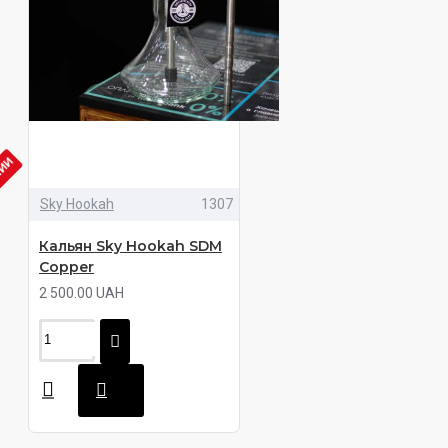
ЧИИ
Sky Hookah
1307
Кальян Sky Hookah SDM
Copper
2 500.00 UAH