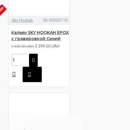
ЧИИ
Sky Hookah
00-00000110
Кальян SKY HOOKAH EPOX
с гравировкой Синий
3 394.00 UAH
3 650.00 UAH