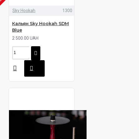
ЧИИ
Sky Hookah
1300
Кальян Sky Hookah SDM
Blue
2 500.00 UAH