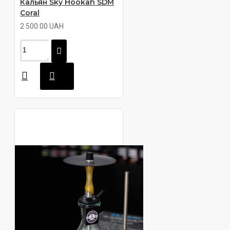
Кальян Sky Hookah SDM
Coral
2 500.00 UAH