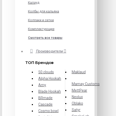
Калауд
Колбы для кальяна
Колпаки и сетки
Комплектующие
Смотреть все товары
Производители
ТОП Брендов
50 clouds
Maklaud
Alpha Hookah
Mamay Customs
Amy
MettPear
Blade Hookah
Neolux
BRmade
Oblako
Cascade
Satyr
Cosmo bowl