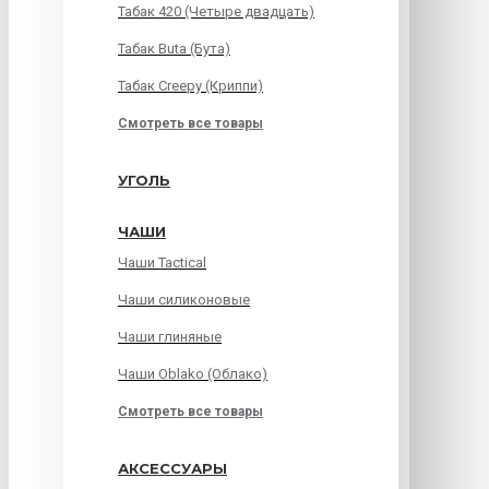
Табак 420 (Четыре двадцать)
Табак Buta (Бута)
Табак Creepy (Криппи)
Смотреть все товары
УГОЛЬ
ЧАШИ
Чаши Tactical
Чаши силиконовые
Чаши глиняные
Чаши Oblako (Облако)
Смотреть все товары
АКСЕССУАРЫ