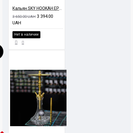
ЧИИ
Кальян SKY HOOKAH EPOX с гравировкой Синий
3 394.00
3 650.00 UAH
UAH
Нет в наличии