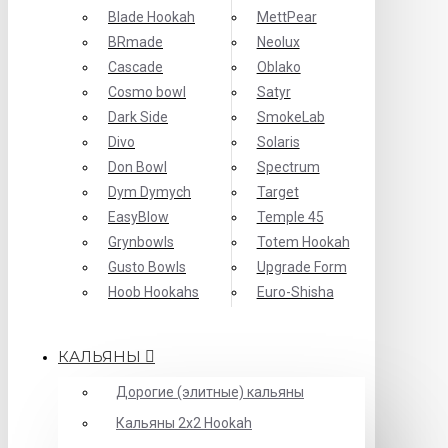
Blade Hookah
MettPear
BRmade
Neolux
Cascade
Oblako
Cosmo bowl
Satyr
Dark Side
SmokeLab
Divo
Solaris
Don Bowl
Spectrum
Dym Dymych
Target
EasyBlow
Temple 45
Grynbowls
Totem Hookah
Gusto Bowls
Upgrade Form
Hoob Hookahs
Еuro-Shisha
КАЛЬЯНЫ
Дорогие (элитные) кальяны
Кальяны 2х2 Hookah