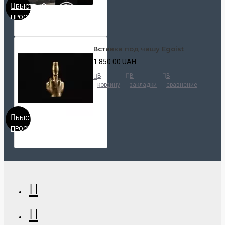
БЫСТРЫЙ
ПРОСМОТР
Вставка под чашу Egoist
1 850.00 UAH
В
В
В
корзину
закладки
сравнение
БЫСТРЫЙ
ПРОСМОТР