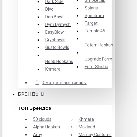
SmokeLab
Dark Side
Solaris
Divo
Spectrum
Don Bowl
Target
Dym Dymych
Temple 45
EasyBlow
Grynbowls
Totem Hookah
Gusto Bowls
Upgrade Form
Hoob Hookahs
Еuro-Shisha
Khmara
Смотреть все товары
БРЕНДЫ
ТОП Брендов
50 clouds
Khmara
Alpha Hookah
Maklaud
Amy
Mamay Customs