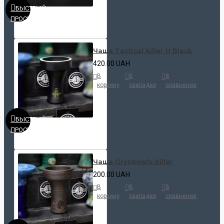
БЫСТРЫЙ
ПРОСМОТР
Чаша Tactical Killer H Black
420.00 UAH
В
В
В
корзину
закладки
сравнение
БЫСТРЫЙ
ПРОСМОТР
Чаша Grynbowls Killer
200.00 UAH
В
В
В
корзину
закладки
сравнение