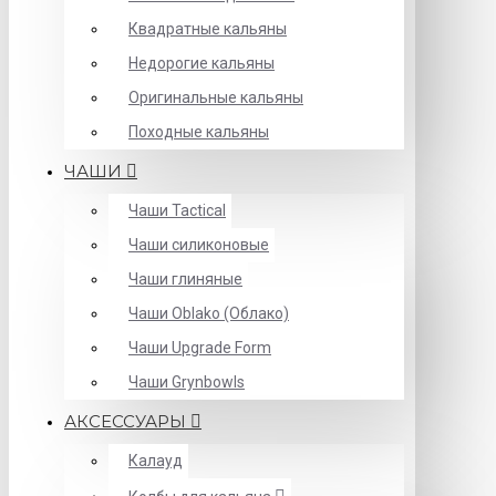
Квадратные кальяны
Недорогие кальяны
Оригинальные кальяны
Походные кальяны
ЧАШИ
Чаши Tactical
Чаши силиконовые
Чаши глиняные
Чаши Oblako (Облако)
Чаши Upgrade Form
Чаши Grynbowls
АКСЕССУАРЫ
Калауд