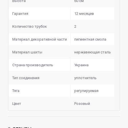
ручной работе и непривычному материалу изготовления,
Высота
60 см
делает кальян особенным и мгновенно узнаваем на
кальянном рынке.
Гарантия
12 месяцев
Диффузор съемный, поэтому регулировать тягу вы
Количество трубок
2
сможете самостоятельно.
Высота – 60 см.
Материал декоративной части
пигментная смола
Комплектация:
Материал шахты
нержавеющая сталь
Шахта
Страна производитель
Украина
Блюдце
Мундштук
Шланг
Тип соединения
уплотнитель
Пружина
Уплотнители
Тяга
регулируемая
Кольца о-ринг
Цвет
Розовый