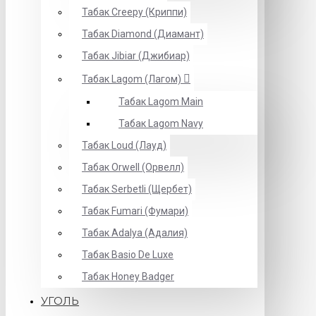
Табак Creepy (Криппи)
Табак Diamond (Диамант)
Табак Jibiar (Джибиар)
Табак Lagom (Лагом)
Табак Lagom Main
Табак Lagom Navy
Табак Loud (Лауд)
Табак Orwell (Орвелл)
Табак Serbetli (Щербет)
Табак Fumari (Фумари)
Табак Adalya (Адалия)
Табак Basio De Luxe
Табак Honey Badger
УГОЛЬ