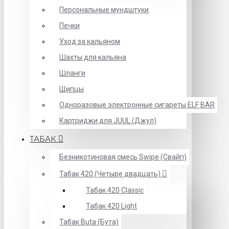
Персональные мундштуки
Печки
Уход за кальяном
Шахты для кальяна
Шланги
Щипцы
Одноразовые электронные сигареты ELF BAR
Картриджи для JUUL (Джул)
ТАБАК
Безникотиновая смесь Swipe (Свайп)
Табак 420 (Четыре двадцать)
Табак 420 Classic
Табак 420 Light
Табак Buta (Бута)