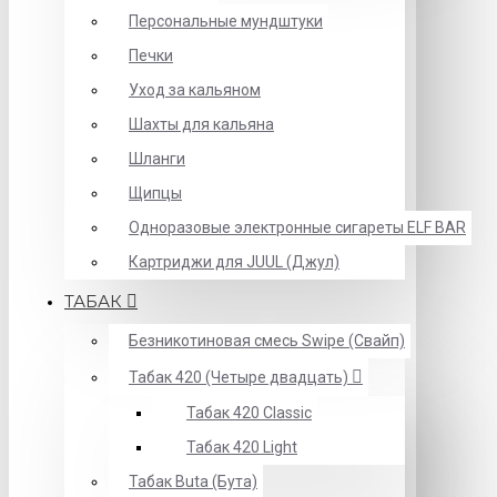
Персональные мундштуки
Печки
Уход за кальяном
Шахты для кальяна
Шланги
Щипцы
Одноразовые электронные сигареты ELF BAR
Картриджи для JUUL (Джул)
ТАБАК
Безникотиновая смесь Swipe (Свайп)
Табак 420 (Четыре двадцать)
Табак 420 Classic
Табак 420 Light
Табак Buta (Бута)