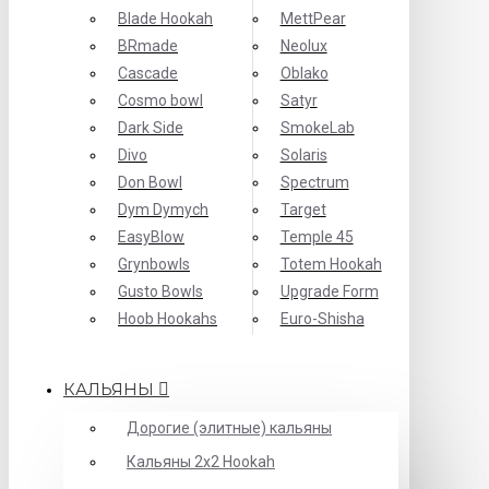
Blade Hookah
MettPear
BRmade
Neolux
Cascade
Oblako
Cosmo bowl
Satyr
Dark Side
SmokeLab
Divo
Solaris
Don Bowl
Spectrum
Dym Dymych
Target
EasyBlow
Temple 45
Grynbowls
Totem Hookah
Gusto Bowls
Upgrade Form
Hoob Hookahs
Еuro-Shisha
КАЛЬЯНЫ
Дорогие (элитные) кальяны
Кальяны 2х2 Hookah