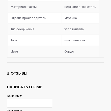
не возникнет.
Материал шахты
нержавеющая сталь
Блюдце также заслуживает внимание - оно полностью
Страна производитель
Украина
украшено гравировкой с названием модели "SDM".
Колба мини крафт устойчивая и прочная.
Тип соединения
уплотнитель
Комплектация:
Тяга
классическая
Шахта
Колба
Цвет
бордо
Мундштук
Шланг
Уплотнители
ОТЗЫВЫ
НАПИСАТЬ ОТЗЫВ
Ваше имя:
Ваш отзыв