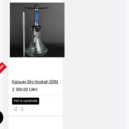
ЧИИ
Кальян Sky Hookah SDM Blue
2 500.00 UAH
Нет в наличии