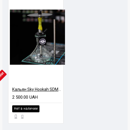
ЧИИ
Кальян Sky Hookah SDM Yellow
2 500.00 UAH
Нет в наличии