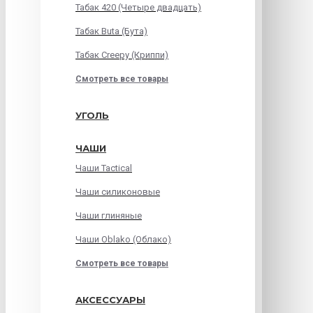
Табак 420 (Четыре двадцать)
Табак Buta (Бута)
Табак Creepy (Криппи)
Смотреть все товары
УГОЛЬ
ЧАШИ
Чаши Tactical
Чаши силиконовые
Чаши глиняные
Чаши Oblako (Облако)
Смотреть все товары
АКСЕССУАРЫ