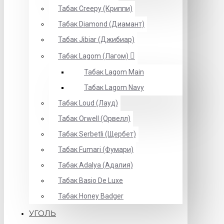
Табак Creepy (Криппи)
Табак Diamond (Диамант)
Табак Jibiar (Джибиар)
Табак Lagom (Лагом)
Табак Lagom Main
Табак Lagom Navy
Табак Loud (Лауд)
Табак Orwell (Орвелл)
Табак Serbetli (Щербет)
Табак Fumari (Фумари)
Табак Adalya (Адалия)
Табак Basio De Luxe
Табак Honey Badger
УГОЛЬ