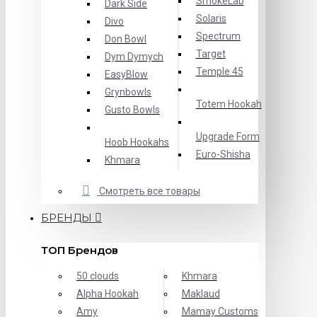
SmokeLab
Dark Side
Solaris
Divo
Spectrum
Don Bowl
Target
Dym Dymych
Temple 45
EasyBlow
Grynbowls
Totem Hookah
Gusto Bowls
Upgrade Form
Hoob Hookahs
Еuro-Shisha
Khmara
Смотреть все товары
БРЕНДЫ
ТОП Брендов
50 clouds
Khmara
Alpha Hookah
Maklaud
Amy
Mamay Customs