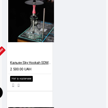
ЧИИ
Кальян Sky Hookah SDM Coral
2 500.00 UAH
Нет в наличии