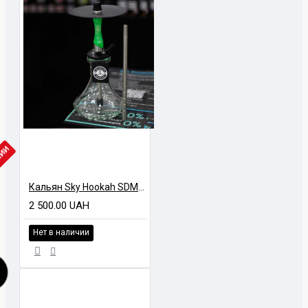
ЧИИ
Кальян Sky Hookah SDM Lime
2 500.00 UAH
Нет в наличии