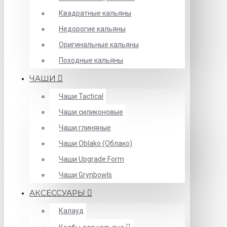
Квадратные кальяны
Недорогие кальяны
Оригинальные кальяны
Походные кальяны
ЧАШИ
Чаши Tactical
Чаши силиконовые
Чаши глиняные
Чаши Oblako (Облако)
Чаши Upgrade Form
Чаши Grynbowls
АКСЕССУАРЫ
Калауд