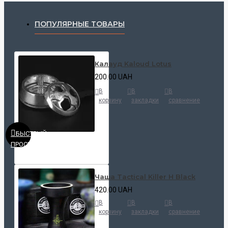
ПОПУЛЯРНЫЕ ТОВАРЫ
Калауд Kaloud Lotus
200.00 UAH
В
В
В
корзину
закладки
сравнение
БЫСТРЫЙ
ПРОСМОТР
Чаша Tactical Killer H Black
420.00 UAH
В
В
В
корзину
закладки
сравнение