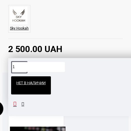
Sky Hookah
2 500.00 UAH
Официальные поставки
НЕТ В НАЛИЧИИ
Гарантия и возврат
ПОХОЖИЕ ТОВАРЫ
НАШЛИ ДЕШЕВЛЕ?