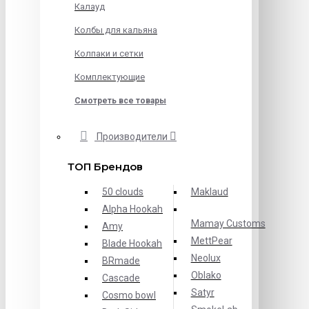
Калауд
Колбы для кальяна
Колпаки и сетки
Комплектующие
Смотреть все товары
Производители
ТОП Брендов
50 clouds
Maklaud
Alpha Hookah
Mamay Customs
Amy
MettPear
Blade Hookah
Neolux
BRmade
Oblako
Cascade
Satyr
Cosmo bowl