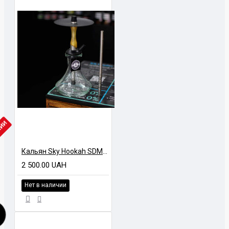
ЧИИ
Кальян Sky Hookah SDM Gold
2 500.00 UAH
Нет в наличии