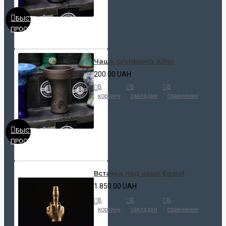
БЫСТРЫЙ
ПРОСМОТР
Чаша Grynbowls Killer
200.00 UAH
В
В
В
корзину
закладки
сравнение
БЫСТРЫЙ
ПРОСМОТР
Вставка под чашу Egoist
1 850.00 UAH
В
В
В
корзину
закладки
сравнение