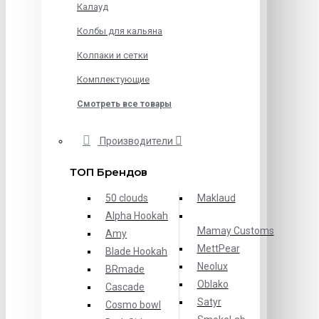
Калауд
Колбы для кальяна
Колпаки и сетки
Комплектующие
Смотреть все товары
Производители
ТОП Брендов
50 clouds
Maklaud
Alpha Hookah
Mamay Customs
Amy
MettPear
Blade Hookah
Neolux
BRmade
Oblako
Cascade
Satyr
Cosmo bowl