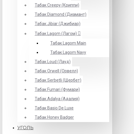
Табак Creepy (Криппи)
Табак Diamond (Диамант)
Табак Jibiar (Джибиар)
Табак Lagom (Лагом)
Табак Lagom Main
Табак Lagom Navy
Табак Loud (Лауд)
Табак Orwell (Орвелл)
Табак Serbetli (Щербет)
Табак Fumari (Фумари)
Табак Adalya (Адалия)
Табак Basio De Luxe
Табак Honey Badger
УГОЛЬ