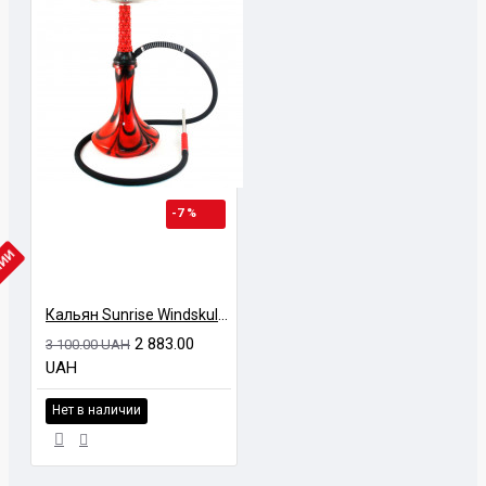
-7 %
ЧИИ
Кальян Sunrise Windskull Красный
2 883.00
3 100.00 UAH
UAH
Нет в наличии