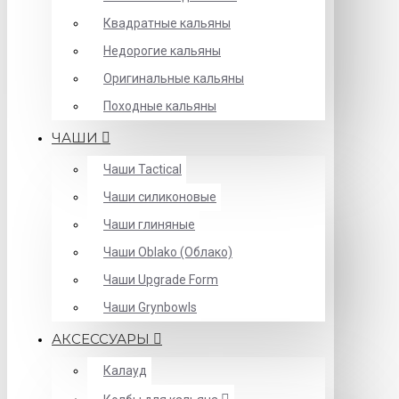
Квадратные кальяны
Недорогие кальяны
Оригинальные кальяны
Походные кальяны
ЧАШИ
Чаши Tactical
Чаши силиконовые
Чаши глиняные
Чаши Oblako (Облако)
Чаши Upgrade Form
Чаши Grynbowls
АКСЕССУАРЫ
Калауд