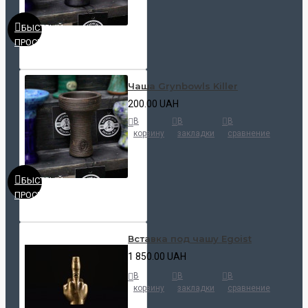
БЫСТРЫЙ
ПРОСМОТР
Чаша Grynbowls Killer
200.00 UAH
В
В
В
корзину
закладки
сравнение
БЫСТРЫЙ
ПРОСМОТР
Вставка под чашу Egoist
1 850.00 UAH
В
В
В
корзину
закладки
сравнение