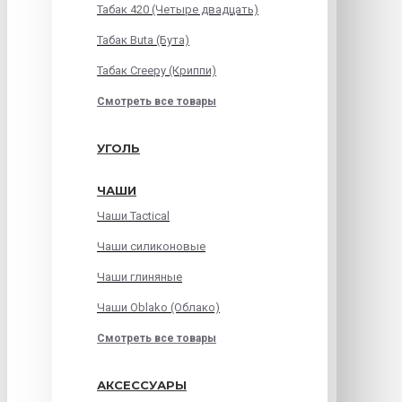
Табак 420 (Четыре двадцать)
Табак Buta (Бута)
Табак Creepy (Криппи)
Смотреть все товары
УГОЛЬ
ЧАШИ
Чаши Tactical
Чаши силиконовые
Чаши глиняные
Чаши Oblako (Облако)
Смотреть все товары
АКСЕССУАРЫ