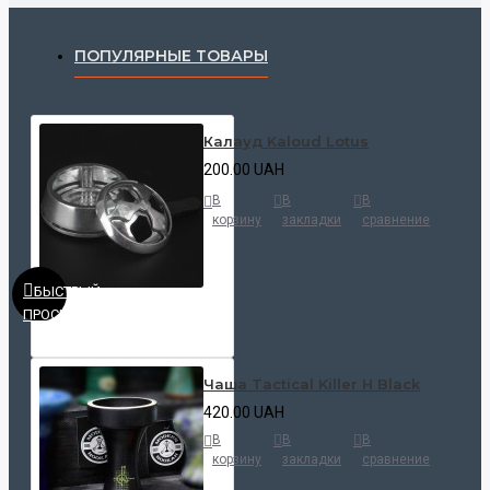
ПОПУЛЯРНЫЕ ТОВАРЫ
Калауд Kaloud Lotus
200.00 UAH
В
В
В
корзину
закладки
сравнение
БЫСТРЫЙ
ПРОСМОТР
Чаша Tactical Killer H Black
420.00 UAH
В
В
В
корзину
закладки
сравнение