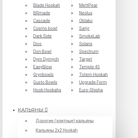
Blade Hookah
MettPear
BRmade
Neolux
Cascade
Oblako
Cosmo bowl
Satyr
Dark Side
SmokeLab
Divo
Solaris
Don Bowl
Spectrum
Dym Dymych
Target
EasyBlow
Temple 45
Grynbowls
Totem Hookah
Gusto Bowls
Upgrade Form
Hoob Hookahs
Еuro-Shisha
КАЛЬЯНЫ
Дорогие (элитные) кальяны
Кальяны 2х2 Hookah