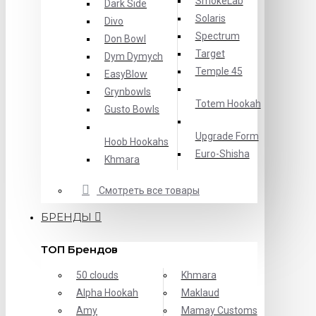
SmokeLab
Dark Side
Solaris
Divo
Spectrum
Don Bowl
Target
Dym Dymych
Temple 45
EasyBlow
Grynbowls
Totem Hookah
Gusto Bowls
Upgrade Form
Hoob Hookahs
Еuro-Shisha
Khmara
Смотреть все товары
БРЕНДЫ
ТОП Брендов
50 clouds
Khmara
Alpha Hookah
Maklaud
Amy
Mamay Customs