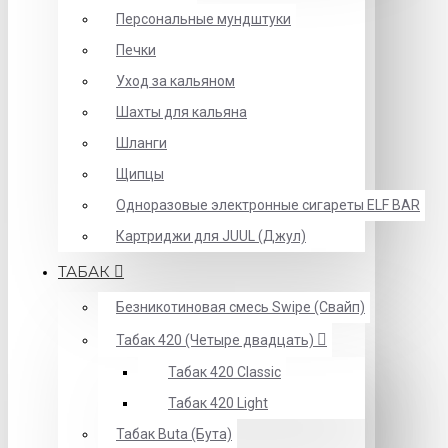
Персональные мундштуки
Печки
Уход за кальяном
Шахты для кальяна
Шланги
Щипцы
Одноразовые электронные сигареты ELF BAR
Картриджи для JUUL (Джул)
ТАБАК
Безникотиновая смесь Swipe (Свайп)
Табак 420 (Четыре двадцать)
Табак 420 Classic
Табак 420 Light
Табак Buta (Бута)