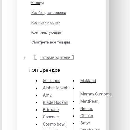
Калауд
Колбы для кальяна
Колпаки и сетки
Комплектующие
Смотреть все товары
Производители
ТОП Брендов
50 clouds
Maklaud
Alpha Hookah
Mamay Customs
Amy
MettPear
Blade Hookah
Neolux
BRmade
Oblako
Cascade
Satyr
Cosmo bowl