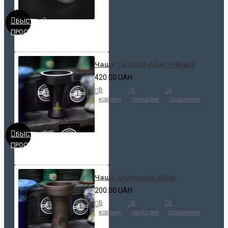
БЫСТРЫЙ
ПРОСМОТР
Чаша Tactical Killer H Black
420.00 UAH
В
В
В
корзину
закладки
сравнение
БЫСТРЫЙ
ПРОСМОТР
Чаша Grynbowls Killer
200.00 UAH
В
В
В
корзину
закладки
сравнение