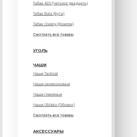
Табак 420 (Четыре двадцать)
Табак Buta (Бута)
Табак Creepy (Криппи)
Смотреть все товары
УГОЛЬ
ЧАШИ
Чаши Tactical
Чаши силиконовые
Чаши глиняные
Чаши Oblako (Облако)
Смотреть все товары
АКСЕССУАРЫ