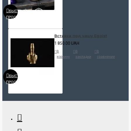
БЫСТРЫЙ
ПРОСМОТР
Вставка под чашу Egoist
1 850.00 UAH
В
В
В
корзину
закладки
сравнение
БЫСТРЫЙ
ПРОСМОТР