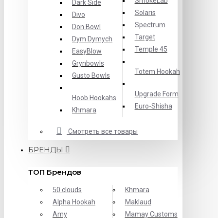
SmokeLab
Dark Side
Solaris
Divo
Spectrum
Don Bowl
Target
Dym Dymych
Temple 45
EasyBlow
Grynbowls
Totem Hookah
Gusto Bowls
Upgrade Form
Hoob Hookahs
Еuro-Shisha
Khmara
Смотреть все товары
БРЕНДЫ
ТОП Брендов
50 clouds
Khmara
Alpha Hookah
Maklaud
Amy
Mamay Customs