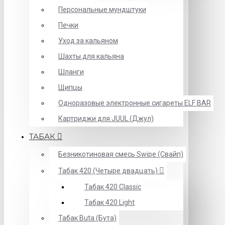
Персональные мундштуки
Печки
Уход за кальяном
Шахты для кальяна
Шланги
Щипцы
Одноразовые электронные сигареты ELF BAR
Картриджи для JUUL (Джул)
ТАБАК
Безникотиновая смесь Swipe (Свайп)
Табак 420 (Четыре двадцать)
Табак 420 Classic
Табак 420 Light
Табак Buta (Бута)