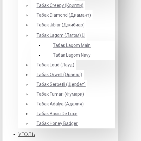
Табак Creepy (Криппи)
Табак Diamond (Диамант)
Табак Jibiar (Джибиар)
Табак Lagom (Лагом)
Табак Lagom Main
Табак Lagom Navy
Табак Loud (Лауд)
Табак Orwell (Орвелл)
Табак Serbetli (Щербет)
Табак Fumari (Фумари)
Табак Adalya (Адалия)
Табак Basio De Luxe
Табак Honey Badger
УГОЛЬ