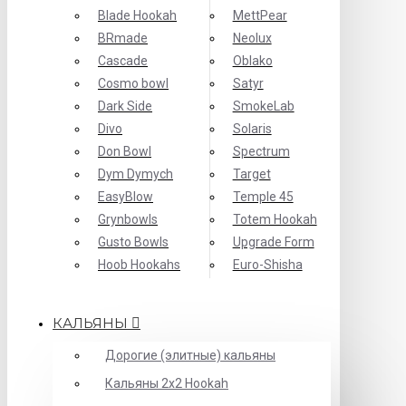
Blade Hookah
MettPear
BRmade
Neolux
Cascade
Oblako
Cosmo bowl
Satyr
Dark Side
SmokeLab
Divo
Solaris
Don Bowl
Spectrum
Dym Dymych
Target
EasyBlow
Temple 45
Grynbowls
Totem Hookah
Gusto Bowls
Upgrade Form
Hoob Hookahs
Еuro-Shisha
КАЛЬЯНЫ
Дорогие (элитные) кальяны
Кальяны 2х2 Hookah