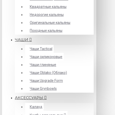
Квадратные кальяны
Недорогие кальяны
Оригинальные кальяны
Походные кальяны
ЧАШИ
Чаши Tactical
Чаши силиконовые
Чаши глиняные
Чаши Oblako (Облако)
Чаши Upgrade Form
Чаши Grynbowls
АКСЕССУАРЫ
Калауд