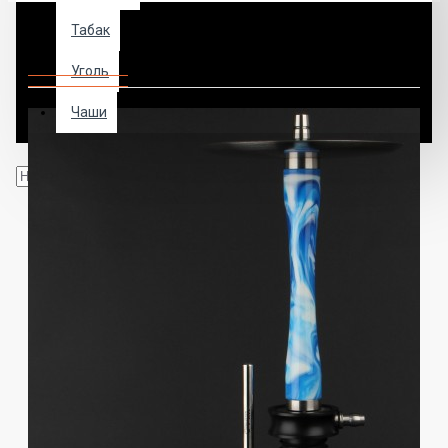
Табак
Кальян Ykap Ego Ist Blue
Уголь
Чаши