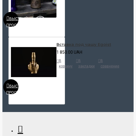
БЫСТРЫЙ
ПРОСМОТР
Вставка под чашу Egoist
1 850.00 UAH
В
В
В
корзину
закладки
сравнение
БЫСТРЫЙ
ПРОСМОТР