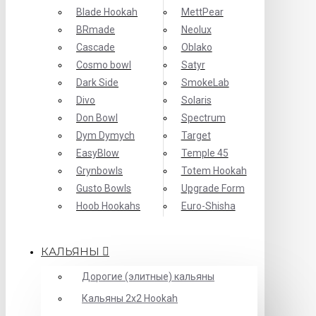
Blade Hookah
MettPear
BRmade
Neolux
Cascade
Oblako
Cosmo bowl
Satyr
Dark Side
SmokeLab
Divo
Solaris
Don Bowl
Spectrum
Dym Dymych
Target
EasyBlow
Temple 45
Grynbowls
Totem Hookah
Gusto Bowls
Upgrade Form
Hoob Hookahs
Еuro-Shisha
КАЛЬЯНЫ
Дорогие (элитные) кальяны
Кальяны 2х2 Hookah