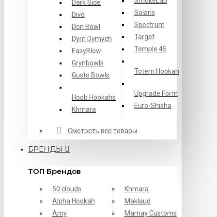
SmokeLab
Dark Side
Solaris
Divo
Spectrum
Don Bowl
Target
Dym Dymych
Temple 45
EasyBlow
Grynbowls
Totem Hookah
Gusto Bowls
Upgrade Form
Hoob Hookahs
Еuro-Shisha
Khmara
Смотреть все товары
БРЕНДЫ
ТОП Брендов
50 clouds
Khmara
Alpha Hookah
Maklaud
Amy
Mamay Customs