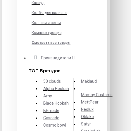
Калауд
Колбы для кальяна
Колпаки и сетки
Комплектующие
Смотреть все товары
Производители
ТОП Брендов
50 clouds
Maklaud
Alpha Hookah
Mamay Customs
Amy
MettPear
Blade Hookah
Neolux
BRmade
Oblako
Cascade
Satyr
Cosmo bowl