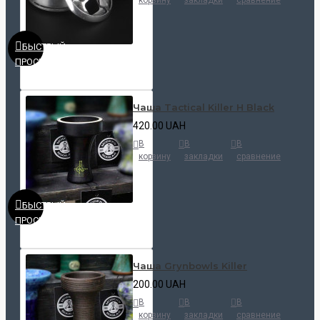
БЫСТРЫЙ
ПРОСМОТР
Чаша Tactical Killer H Black
420.00 UAH
В
В
В
корзину
закладки
сравнение
БЫСТРЫЙ
ПРОСМОТР
Чаша Grynbowls Killer
200.00 UAH
В
В
В
корзину
закладки
сравнение