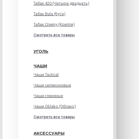
Табак 420 (Четыре двадцать)
Табак Buta (Бута)
Табак Creepy (Криппи)
Смотреть все товары
УГОЛЬ
ЧАШИ
Чаши Tactical
Чаши силиконовые
Чаши глиняные
Чаши Oblako (Облако)
Смотреть все товары
АКСЕССУАРЫ