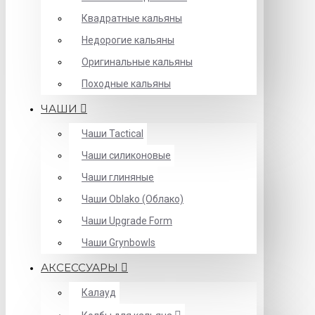
Квадратные кальяны
Недорогие кальяны
Оригинальные кальяны
Походные кальяны
ЧАШИ
Чаши Tactical
Чаши силиконовые
Чаши глиняные
Чаши Oblako (Облако)
Чаши Upgrade Form
Чаши Grynbowls
АКСЕССУАРЫ
Калауд