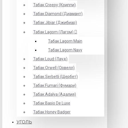
Табак Creepy (Криппи)
Табак Diamond (Диамант)
Табак Jibiar (Джибиар)
Табак Lagom (Лагом)
Табак Lagom Main
Табак Lagom Navy
Табак Loud (Лауд)
Табак Orwell (Орвелл)
Табак Serbetli (Щербет)
Табак Fumari (Фумари)
Табак Adalya (Адалия)
Табак Basio De Luxe
Табак Honey Badger
УГОЛЬ