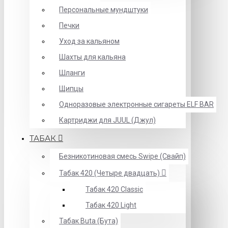
Персональные мундштуки
Печки
Уход за кальяном
Шахты для кальяна
Шланги
Щипцы
Одноразовые электронные сигареты ELF BAR
Картриджи для JUUL (Джул)
ТАБАК
Безникотиновая смесь Swipe (Свайп)
Табак 420 (Четыре двадцать)
Табак 420 Classic
Табак 420 Light
Табак Buta (Бута)