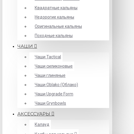
Квадратные кальяны
Недорогие кальяны
Оригинальные кальяны
Походные кальяны
ЧАШИ
Чаши Tactical
Чаши силиконовые
Чаши глиняные
Чаши Oblako (Облако)
Чаши Upgrade Form
Чаши Grynbowls
АКСЕССУАРЫ
Калауд