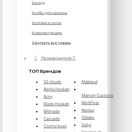
Калауд
Колбы для кальяна
Колпаки и сетки
Комплектующие
Смотреть все товары
Производители
ТОП Брендов
50 clouds
Maklaud
Alpha Hookah
Mamay Customs
Amy
MettPear
Blade Hookah
Neolux
BRmade
Oblako
Cascade
Satyr
Cosmo bowl