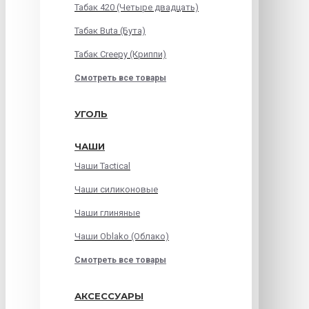
Табак 420 (Четыре двадцать)
Табак Buta (Бута)
Табак Creepy (Криппи)
Смотреть все товары
УГОЛЬ
ЧАШИ
Чаши Tactical
Чаши силиконовые
Чаши глиняные
Чаши Oblako (Облако)
Смотреть все товары
АКСЕССУАРЫ