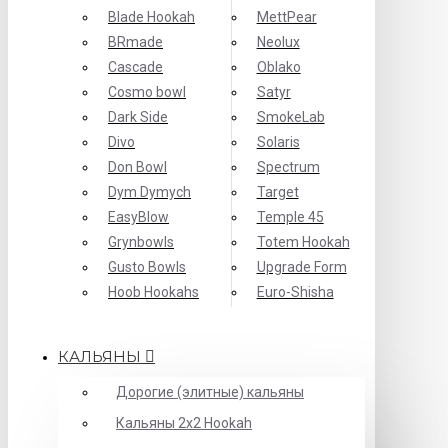
Blade Hookah
MettPear
BRmade
Neolux
Cascade
Oblako
Cosmo bowl
Satyr
Dark Side
SmokeLab
Divo
Solaris
Don Bowl
Spectrum
Dym Dymych
Target
EasyBlow
Temple 45
Grynbowls
Totem Hookah
Gusto Bowls
Upgrade Form
Hoob Hookahs
Еuro-Shisha
КАЛЬЯНЫ
Дорогие (элитные) кальяны
Кальяны 2х2 Hookah