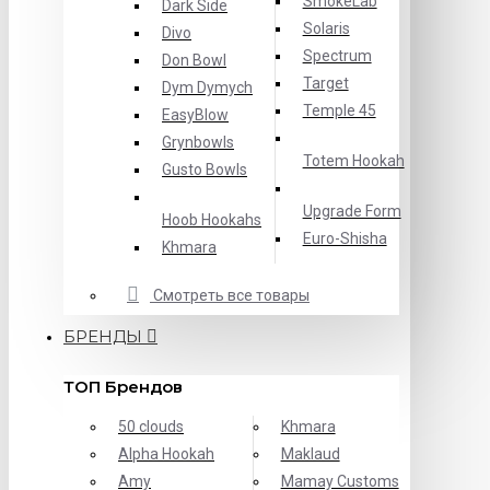
SmokeLab
Dark Side
Solaris
Divo
Spectrum
Don Bowl
Target
Dym Dymych
Temple 45
EasyBlow
Grynbowls
Totem Hookah
Gusto Bowls
Upgrade Form
Hoob Hookahs
Еuro-Shisha
Khmara
Смотреть все товары
БРЕНДЫ
ТОП Брендов
50 clouds
Khmara
Alpha Hookah
Maklaud
Amy
Mamay Customs