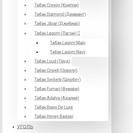
Табак Creepy (Криппи)
Табак Diamond (Диамант)
Табак Jibiar (Джибиар)
Табак Lagom (Лагом)
Табак Lagom Main
Табак Lagom Navy
Табак Loud (Лауд)
Табак Orwell (Орвелл)
Табак Serbetli (Щербет)
Табак Fumari (Фумари)
Табак Adalya (Адалия)
Табак Basio De Luxe
Табак Honey Badger
УГОЛЬ