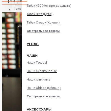
Табак 420 (Четыре двадцать)
Telegram
Табак Buta (Бута)
Табак Creepy (Криппи)
Instagram
Смотреть все товары
WatsApp
УГОЛЬ
ЧАШИ
Viber
Чаши Tactical
Корзина
Чаши силиконовые
Чаши глиняные
В корзине пусто!
Чаши Oblako (Облако)
Смотреть все товары
АКСЕССУАРЫ