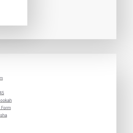
um
45
Hookah
 Form
isha