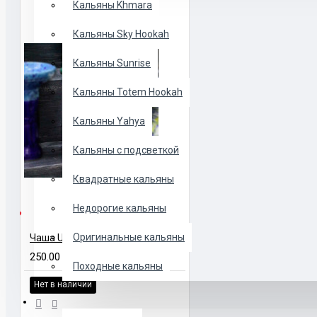
Кальяны Khmara
Кальяны Sky Hookah
Кальяны Sunrise
Кальяны Totem Hookah
Кальяны Yahya
Кальяны с подсветкой
Квадратные кальяны
Недорогие кальяны
ЛИЧИИ
Оригинальные кальяны
Чаша Upgrade Form стандартная
250.00 UAH
Походные кальяны
Нет в наличии
ЧАШИ