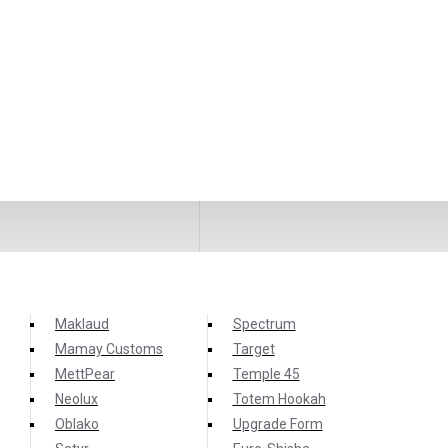
Maklaud
Spectrum
Mamay Customs
Target
MettPear
Temple 45
Neolux
Totem Hookah
Oblako
Upgrade Form
- вкус нежного черничного пирога.