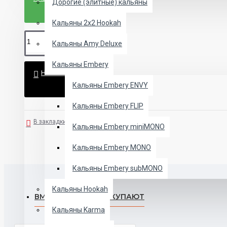
Дорогие (элитные) кальяны
Кальяны 2х2 Hookah
Кальяны Amy Deluxe
Кальяны Embery
НЕТ В НАЛИЧИИ
Кальяны Embery ENVY
Кальяны Embery FLIP
В закладки
В сравнение
Кальяны Embery miniMONO
Кальяны Embery MONO
Кальяны Embery subMONO
Кальяны Hookah
ВМЕСТЕ С ЭТИМ ПОКУПАЮТ
Кальяны Karma