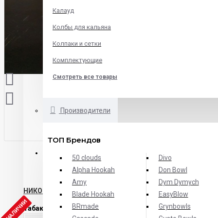
Калауд
Колбы для кальяна
Колпаки и сетки
Комплектующие
Смотреть все товары
Производители
ТОП Брендов
ОПИСАНИЕ
ХАРАКТЕРИСТИКИ
ОТЗЫВЫ
50 clouds
Divo
Alpha Hookah
Don Bowl
Amy
Dym Dymych
НИКОГДА БОЛЬШЕ И НЕ БУДЕТ
Blade Hookah
EasyBlow
Т В НАЛИЧИИ
BRmade
Grynbowls
Табак Daily Hookah Blueberry Crumble
- черничный крамбл 