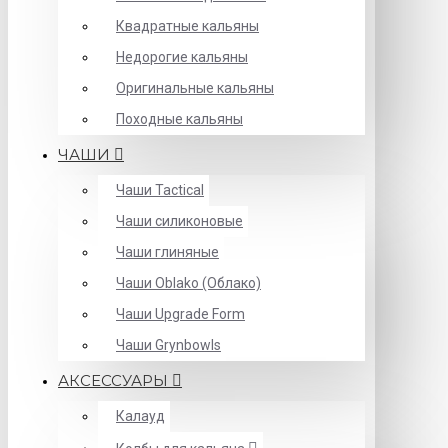
Квадратные кальяны
Недорогие кальяны
Оригинальные кальяны
Походные кальяны
ЧАШИ
Чаши Tactical
Чаши силиконовые
Чаши глиняные
Чаши Oblako (Облако)
Чаши Upgrade Form
Чаши Grynbowls
АКСЕССУАРЫ
Калауд