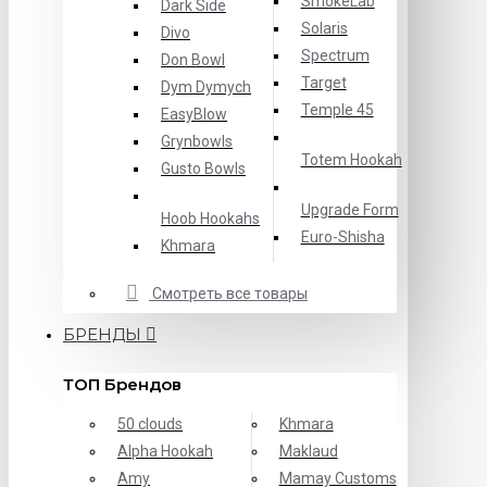
SmokeLab
Dark Side
Solaris
Divo
Spectrum
Don Bowl
Target
Dym Dymych
Temple 45
EasyBlow
Grynbowls
Totem Hookah
Gusto Bowls
Upgrade Form
Hoob Hookahs
Еuro-Shisha
Khmara
Смотреть все товары
БРЕНДЫ
ТОП Брендов
50 clouds
Khmara
Alpha Hookah
Maklaud
Amy
Mamay Customs