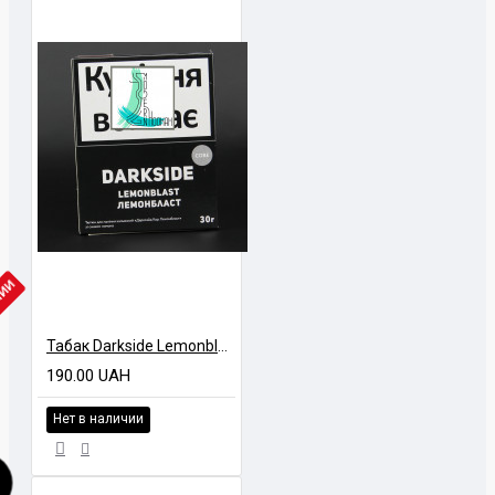
ЧИИ
Табак Darkside Lemonblast (Лимон) 30 грамм
190.00 UAH
Нет в наличии