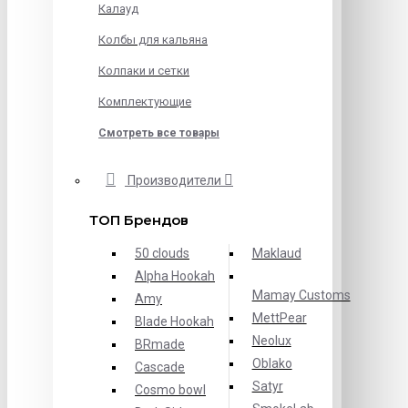
Калауд
Колбы для кальяна
Колпаки и сетки
Комплектующие
Смотреть все товары
Производители
ТОП Брендов
50 clouds
Maklaud
Alpha Hookah
Mamay Customs
Amy
MettPear
Blade Hookah
Neolux
BRmade
Oblako
Cascade
Satyr
Cosmo bowl