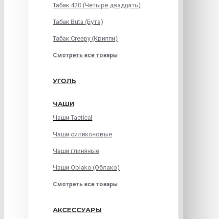
Табак 420 (Четыре двадцать)
Табак Buta (Бута)
Табак Creepy (Криппи)
Смотреть все товары
УГОЛЬ
ЧАШИ
Чаши Tactical
Чаши силиконовые
Чаши глиняные
Чаши Oblako (Облако)
Смотреть все товары
АКСЕССУАРЫ