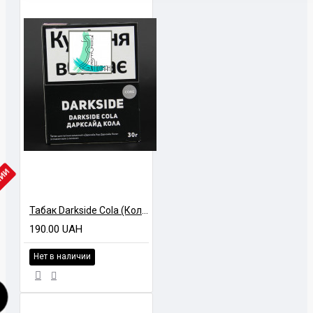
ЧИИ
Табак Darkside Cola (Кола) 30 грамм
190.00 UAH
Нет в наличии