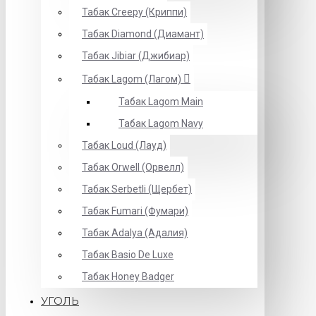
Табак Creepy (Криппи)
Табак Diamond (Диамант)
Табак Jibiar (Джибиар)
Табак Lagom (Лагом)
Табак Lagom Main
Табак Lagom Navy
Табак Loud (Лауд)
Табак Orwell (Орвелл)
Табак Serbetli (Щербет)
Табак Fumari (Фумари)
Табак Adalya (Адалия)
Табак Basio De Luxe
Табак Honey Badger
УГОЛЬ