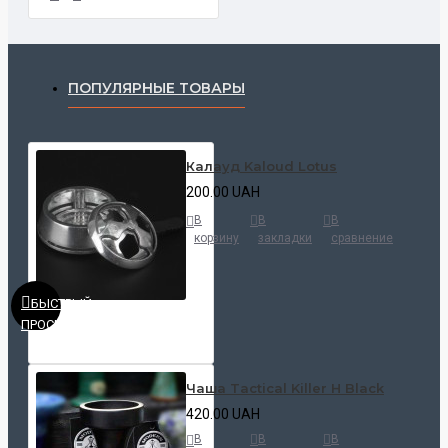
ПОПУЛЯРНЫЕ ТОВАРЫ
Калауд Kaloud Lotus
200.00 UAH
В
В
В
корзину
закладки
сравнение
БЫСТРЫЙ
ПРОСМОТР
Чаша Tactical Killer H Black
420.00 UAH
В
В
В