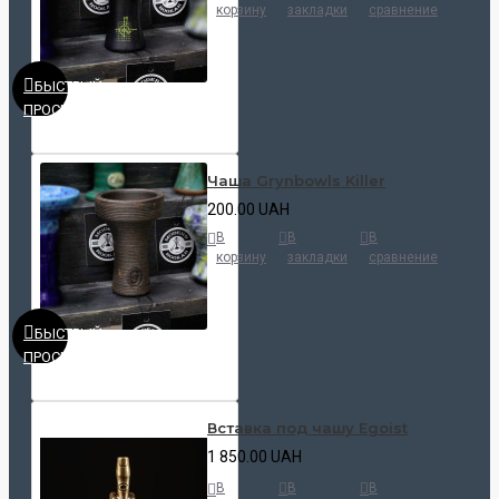
корзину
закладки
сравнение
БЫСТРЫЙ
ПРОСМОТР
Чаша Grynbowls Killer
200.00 UAH
В
В
В
корзину
закладки
сравнение
БЫСТРЫЙ
ПРОСМОТР
Вставка под чашу Egoist
1 850.00 UAH
В
В
В