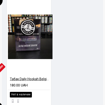
ЧИИ
Табак Daily Hookah Belgian Waffles (Бельгийские вафли) 60 грамм
180.00 UAH
Нет в наличии