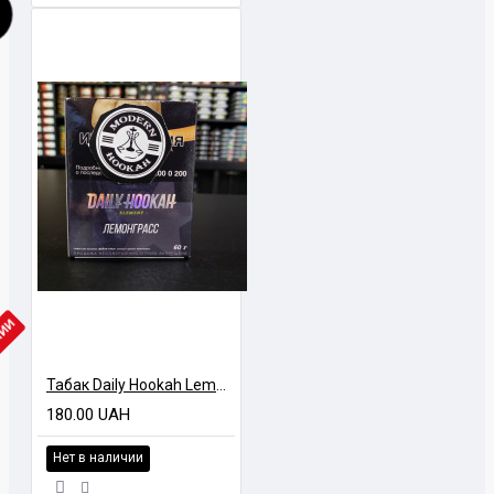
ЧИИ
Табак Daily Hookah Lemongrass (Лемонграсс) 60 грамм
180.00 UAH
Нет в наличии