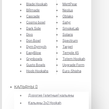
Blade Hookah
MettPear
BRmade
Neolux
Cascade
Oblako
Cosmo bowl
Satyr
Dark Side
SmokeLab
Divo
Solaris
Don Bowl
Spectrum
Dym Dymych
Target
EasyBlow
Temple 45
Grynbowls
Totem Hookah
Gusto Bowls
Upgrade Form
Hoob Hookahs
Еuro-Shisha
КАЛЬЯНЫ
Дорогие (элитные) кальяны
Кальяны 2х2 Hookah