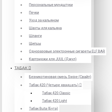
Персональные мундштуки
Печки
Уход за кальяном
Шахты для кальяна
Шланги
Щипцы
Одноразовые электронные сигареты ELF BAR
Картриджи для JUUL (Джул)
ТАБАК
Безникотиновая смесь Swipe (Свайп)
Табак 420 (Четыре двадцать)
Табак 420 Classic
Табак 420 Light
Табак Buta (Бута)