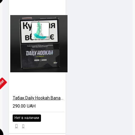
ЧИИ
Табак Daily Hookah Banana (Банан) 60 грамм
290.00 UAH
Нет в наличии