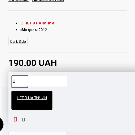
НЕТ В НАЛИЧИИ
Модель:
2012
Dark Side
190.00 UAH
Официальные поставки
НЕТ В НАЛИЧИИ
Гарантия и возврат
ВМЕСТЕ С ЭТИМ ПОКУПАЮТ
НАШЛИ ДЕШЕВЛЕ?