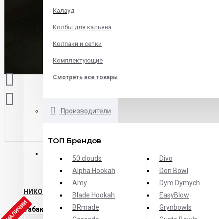
Калауд
Колбы для кальяна
Колпаки и сетки
Комплектующие
Смотреть все товары
Производители
ТОП Брендов
ОПИСАНИЕ
ХАРАКТЕРИСТИКИ
ОТЗЫВЫ
50 clouds
Divo
Alpha Hookah
Don Bowl
Amy
Dym Dymych
НИКОГДА БОЛЬШЕ И НЕ БУДЕТ
Blade Hookah
EasyBlow
Т В НАЛИЧИИ
BRmade
Grynbowls
Табак Must Have Strawberry-Lychee
- земляника и личи - д