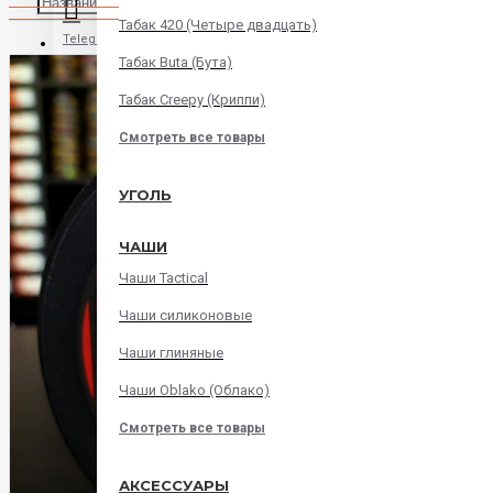
Табак 420 (Четыре двадцать)
Telegram
Табак Buta (Бута)
Табак Creepy (Криппи)
Instagram
Смотреть все товары
WatsApp
УГОЛЬ
ЧАШИ
Viber
Чаши Tactical
Корзина
Чаши силиконовые
Чаши глиняные
В корзине пусто!
Чаши Oblako (Облако)
Смотреть все товары
АКСЕССУАРЫ