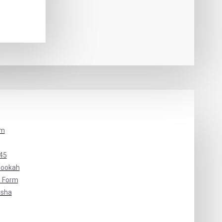
um
45
Hookah
 Form
isha