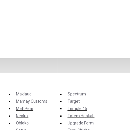
Maklaud
Spectrum
Mamay Customs
Target
MettPear
Temple 45
Neolux
Totem Hookah
Oblako
Upgrade Form
остаточно сладкий вкус, во время