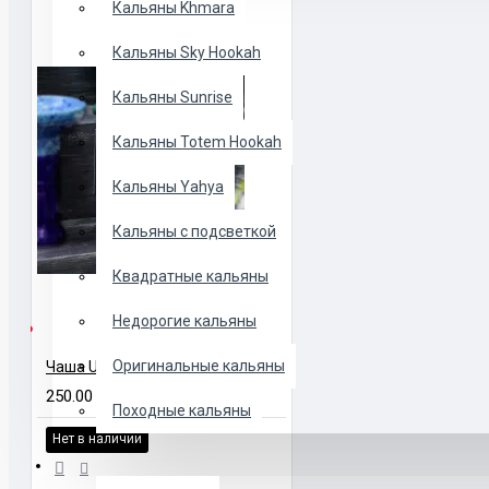
Кальяны Khmara
Кальяны Sky Hookah
Кальяны Sunrise
Кальяны Totem Hookah
Кальяны Yahya
Кальяны с подсветкой
Квадратные кальяны
Недорогие кальяны
ЛИЧИИ
Оригинальные кальяны
Чаша Upgrade Form стандартная
250.00 UAH
Походные кальяны
Нет в наличии
ЧАШИ