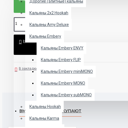
Дорогие (элитные) кальяны
Кальяны 2х2 Hookah
Кальяны Amy Deluxe
Кальяны Embery
НЕТ В НАЛИЧИИ
Кальяны Embery ENVY
Кальяны Embery FLIP
В закладки
В сравнение
Кальяны Embery miniMONO
Кальяны Embery MONO
Кальяны Embery subMONO
Кальяны Hookah
ВМЕСТЕ С ЭТИМ ПОКУПАЮТ
Кальяны Karma