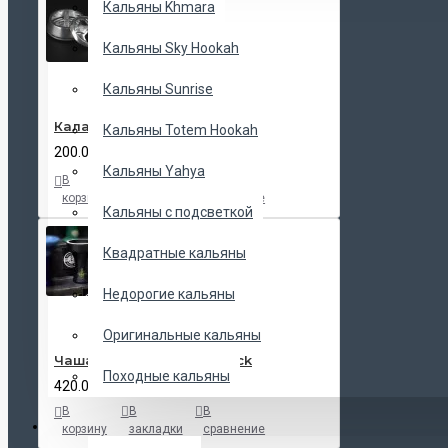
Кальяны Khmara
Кальяны Sky Hookah
Кальяны Sunrise
Калауд Kaloud Lotus
Кальяны Totem Hookah
200.00 UAH
Кальяны Yahya
В
В
В
корзину
закладки
сравнение
Кальяны с подсветкой
Квадратные кальяны
Недорогие кальяны
Оригинальные кальяны
Чаша Tactical Killer H Black
Походные кальяны
420.00 UAH
В
В
В
ЧАШИ
корзину
закладки
сравнение