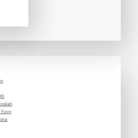
um
45
Hookah
 Form
isha