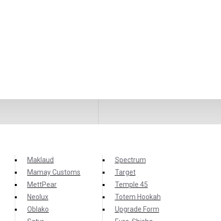
Maklaud
Spectrum
Mamay Customs
Target
MettPear
Temple 45
Neolux
Totem Hookah
Oblako
Upgrade Form
 песочное печенье с нежный