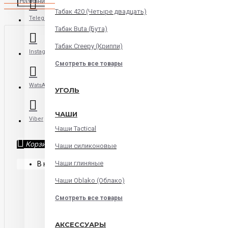
Табак 420 (Четыре двадцать)
Telegram
Табак Buta (Бута)
Табак Creepy (Криппи)
Instagram
Смотреть все товары
WatsApp
УГОЛЬ
ЧАШИ
Viber
Чаши Tactical
Корзина
Чаши силиконовые
Чаши глиняные
В корзине пусто!
Чаши Oblako (Облако)
Смотреть все товары
АКСЕССУАРЫ