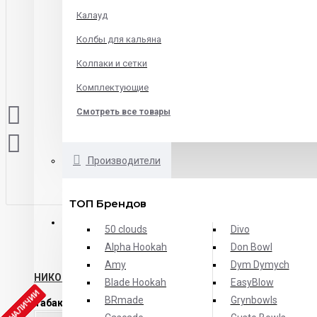
Калауд
Колбы для кальяна
Колпаки и сетки
Комплектующие
Смотреть все товары
Производители
ТОП Брендов
ОПИСАНИЕ
ХАРАКТЕРИСТИКИ
ОТЗЫВЫ
50 clouds
Divo
Alpha Hookah
Don Bowl
Amy
Dym Dymych
НИКОГДА БОЛЬШЕ И НЕ БУДЕТ
Blade Hookah
EasyBlow
Т В НАЛИЧИИ
BRmade
Grynbowls
Табак Spectrum Cookies&Milk
- настоящий вкус детства -