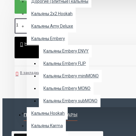
Дорогие (элитные) кальяны
Кальяны 2х2 Hookah
Кальяны Amy Deluxe
Кальяны Embery
НЕТ В НАЛИЧИИ
Кальяны Embery ENVY
Кальяны Embery FLIP
В закладки
В сравнение
Кальяны Embery miniMONO
Кальяны Embery MONO
Кальяны Embery subMONO
Кальяны Hookah
ПОПУЛЯРНЫЕ ТОВАРЫ
Кальяны Karma