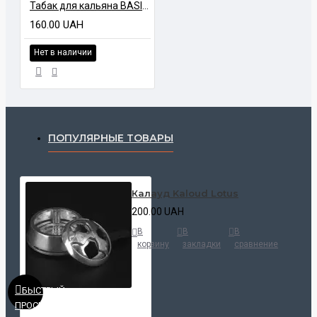
Табак для кальяна BASIO DE LUXE UT Дыня 100 гр
160.00 UAH
Нет в наличии
ПОПУЛЯРНЫЕ ТОВАРЫ
Калауд Kaloud Lotus
200.00 UAH
В
В
В
корзину
закладки
сравнение
БЫСТРЫЙ
ПРОСМОТР