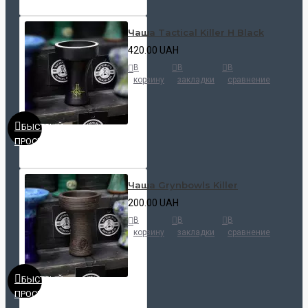
Чаша Tactical Killer H Black
420.00 UAH
В
В
В
корзину
закладки
сравнение
БЫСТРЫЙ
ПРОСМОТР
Чаша Grynbowls Killer
200.00 UAH
В
В
В
корзину
закладки
сравнение
БЫСТРЫЙ
ПРОСМОТР