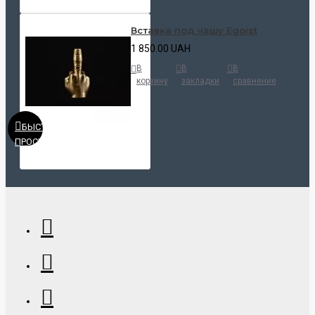
Вставка под чашу Egoist
1 850.00 UAH
В
В
В
корзину
закладки
сравнение
БЫСТРЫЙ
ПРОСМОТР