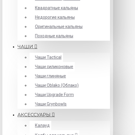
Квадратные кальяны
Недорогие кальяны
Оригинальные кальяны
Походные кальяны
ЧАШИ
Чаши Tactical
Чаши силиконовые
Чаши глиняные
Чаши Oblako (Облако)
Чаши Upgrade Form
Чаши Grynbowls
АКСЕССУАРЫ
Калауд