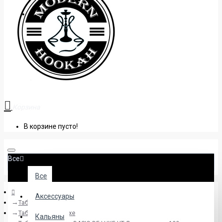
+38 (095) 945 04 33
Корзина
В корзине пусто!
Все
Все
Аксессуары
Табак
Табак Basio De Luxe
Кальяны