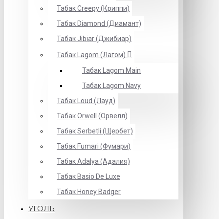
Табак Creepy (Криппи)
Табак Diamond (Диамант)
Табак Jibiar (Джибиар)
Табак Lagom (Лагом)
Табак Lagom Main
Табак Lagom Navy
Табак Loud (Лауд)
Табак Orwell (Орвелл)
Табак Serbetli (Щербет)
Табак Fumari (Фумари)
Табак Adalya (Адалия)
Табак Basio De Luxe
Табак Honey Badger
УГОЛЬ