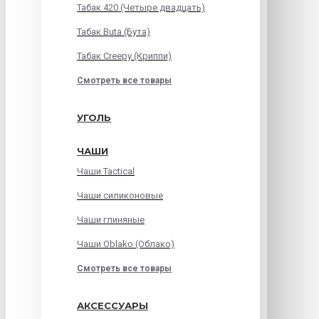
Табак 420 (Четыре двадцать)
Табак Buta (Бута)
Табак Creepy (Криппи)
Смотреть все товары
УГОЛЬ
ЧАШИ
Чаши Tactical
Чаши силиконовые
Чаши глиняные
Чаши Oblako (Облако)
Смотреть все товары
АКСЕССУАРЫ