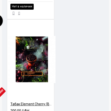
Нет в наличии
ЧИИ
Табак Element Cherry (Вишня) Earth Line 40 гр
200.00 UAH