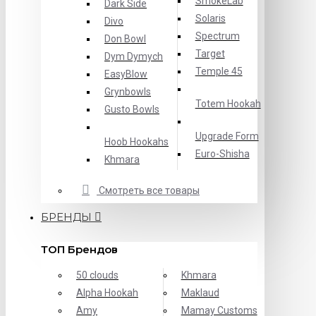
SmokeLab
Dark Side
Solaris
Divo
Spectrum
Don Bowl
Target
Dym Dymych
Temple 45
EasyBlow
Grynbowls
Totem Hookah
Gusto Bowls
Upgrade Form
Hoob Hookahs
Еuro-Shisha
Khmara
Смотреть все товары
БРЕНДЫ
ТОП Брендов
50 clouds
Khmara
Alpha Hookah
Maklaud
Amy
Mamay Customs