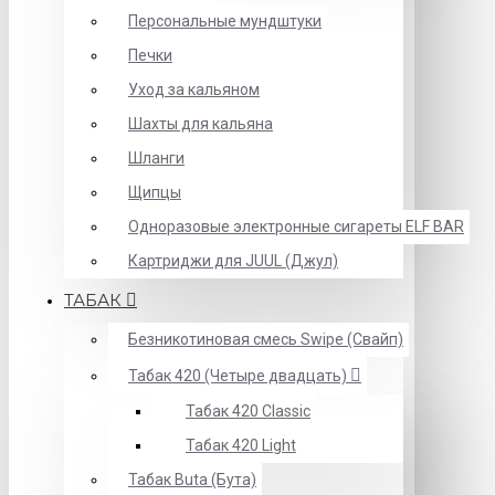
Персональные мундштуки
Печки
Уход за кальяном
Шахты для кальяна
Шланги
Щипцы
Одноразовые электронные сигареты ELF BAR
Картриджи для JUUL (Джул)
ТАБАК
Безникотиновая смесь Swipe (Свайп)
Табак 420 (Четыре двадцать)
Табак 420 Classic
Табак 420 Light
Табак Buta (Бута)