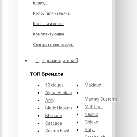
Калауд
Колбы для кальяна
Колпаки и сетки
Комплектующие
Смотреть все товары
Производители
ТОП Брендов
50 clouds
Maklaud
Alpha Hookah
Mamay Customs
Amy
MettPear
Blade Hookah
Neolux
BRmade
Oblako
Cascade
Satyr
Cosmo bowl