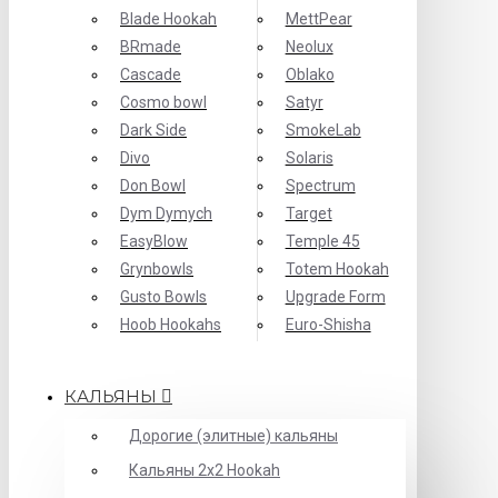
Blade Hookah
MettPear
BRmade
Neolux
Cascade
Oblako
Cosmo bowl
Satyr
Dark Side
SmokeLab
Divo
Solaris
Don Bowl
Spectrum
Dym Dymych
Target
EasyBlow
Temple 45
Grynbowls
Totem Hookah
Gusto Bowls
Upgrade Form
Hoob Hookahs
Еuro-Shisha
КАЛЬЯНЫ
Дорогие (элитные) кальяны
Кальяны 2х2 Hookah