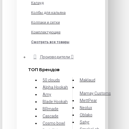
Калауд
Колбы для кальяна
Колпаки и сетки
Комплектующие
Смотреть все товары
Производители
ТОП Брендов
50 clouds
Maklaud
Alpha Hookah
Mamay Customs
Amy
MettPear
Blade Hookah
Neolux
BRmade
Oblako
Cascade
Satyr
Cosmo bowl