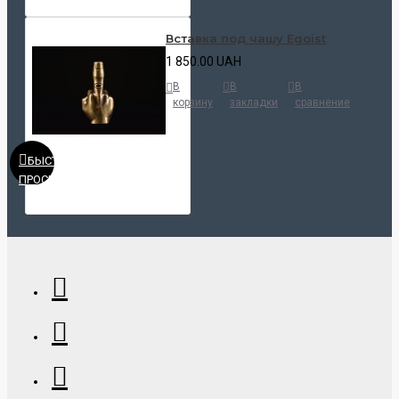
Вставка под чашу Egoist
1 850.00 UAH
В
В
В
корзину
закладки
сравнение
БЫСТРЫЙ
ПРОСМОТР