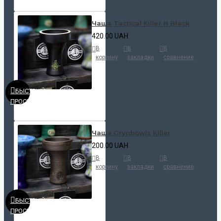
Чаша Tactical Killer H Black
420.00 UAH
В
В
В
корзину
закладки
сравнение
БЫСТРЫЙ
ПРОСМОТР
Чаша Grynbowls Killer
200.00 UAH
В
В
В
корзину
закладки
сравнение
БЫСТРЫЙ
ПРОСМОТР