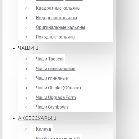
Квадратные кальяны
Недорогие кальяны
Оригинальные кальяны
Походные кальяны
ЧАШИ
Чаши Tactical
Чаши силиконовые
Чаши глиняные
Чаши Oblako (Облако)
Чаши Upgrade Form
Чаши Grynbowls
АКСЕССУАРЫ
Калауд