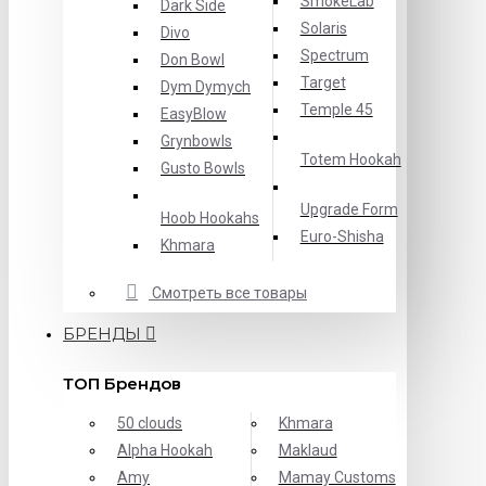
SmokeLab
Dark Side
Solaris
Divo
Spectrum
Don Bowl
Target
Dym Dymych
Temple 45
EasyBlow
Grynbowls
Totem Hookah
Gusto Bowls
Upgrade Form
Hoob Hookahs
Еuro-Shisha
Khmara
Смотреть все товары
БРЕНДЫ
ТОП Брендов
50 clouds
Khmara
Alpha Hookah
Maklaud
Amy
Mamay Customs