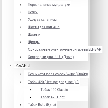
Персональные мундштуки
Печки
Уход за кальяном
Шахты для кальяна
Шланги
Щипцы
Одноразовые электронные сигареты ELF BAR
Картриджи для JUUL (Джул)
ТАБАК
Безникотиновая смесь Swipe (Свайп)
Табак 420 (Четыре двадцать)
Табак 420 Classic
Табак 420 Light
Табак Buta (Бута)