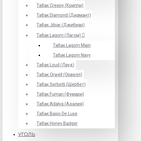
Табак Creepy (Криппи)
Табак Diamond (Диамант)
Табак Jibiar (Джибиар)
Табак Lagom (Лагом)
Табак Lagom Main
Табак Lagom Navy
Табак Loud (Лауд)
Табак Orwell (Орвелл)
Табак Serbetli (Щербет)
Табак Fumari (Фумари)
Табак Adalya (Адалия)
Табак Basio De Luxe
Табак Honey Badger
УГОЛЬ