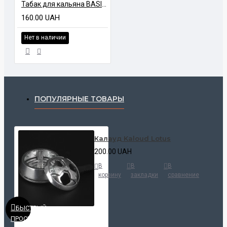
Табак для кальяна BASIO DE LUXE UT Эрл грей 100 гр
160.00 UAH
Нет в наличии
ПОПУЛЯРНЫЕ ТОВАРЫ
Калауд Kaloud Lotus
200.00 UAH
В
В
В
корзину
закладки
сравнение
БЫСТРЫЙ
ПРОСМОТР