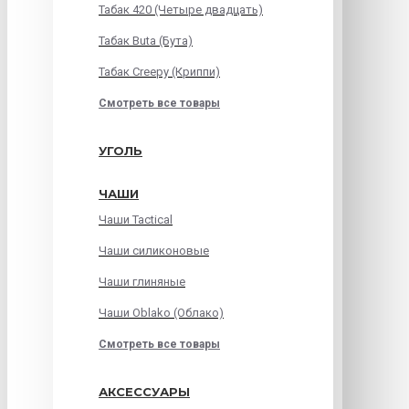
Табак 420 (Четыре двадцать)
Табак Buta (Бута)
Табак Creepy (Криппи)
Смотреть все товары
УГОЛЬ
ЧАШИ
Чаши Tactical
Чаши силиконовые
Чаши глиняные
Чаши Oblako (Облако)
Смотреть все товары
АКСЕССУАРЫ