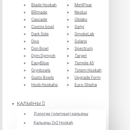
Blade Hookah
MettPear
BRmade
Neolux
Cascade
Oblako
Cosmo bowl
Satyr
Dark Side
SmokeLab
Divo
Solaris
Don Bowl
Spectrum
Dym Dymych
Target
EasyBlow
Temple 45
Grynbowls
Totem Hookah
Gusto Bowls
Upgrade Form
Hoob Hookahs
Еuro-Shisha
КАЛЬЯНЫ
Дорогие (элитные) кальяны
Кальяны 2х2 Hookah