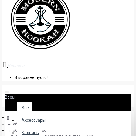
+38 (095) 945 04 33
Корзина
В корзине пусто!
Все
Все
Аксессуары
Табак
Табак Basio De Luxe
Кальяны